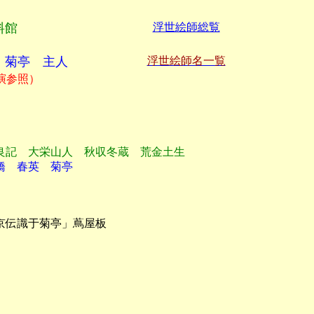
料館
浮世絵師総覧
 菊亭 主人
浮世絵師名一覧
演参照）
良記　大栄山人　秋収冬蔵　荒金土生
橋　春英　菊亭