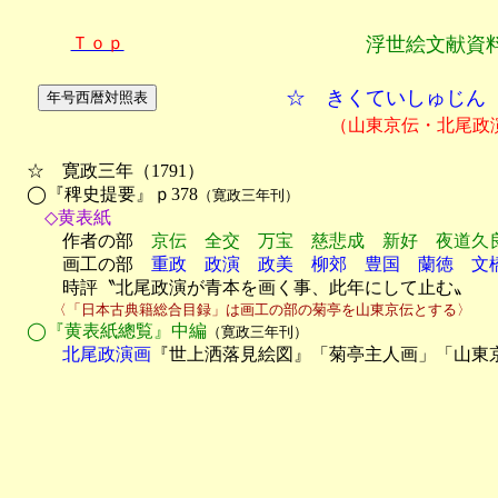
Ｔｏｐ
浮世絵文献資
☆ きくていしゅじん
（山東京伝・北尾政
　☆　寛政三年（1791）

　◯『稗史提要』ｐ378
（寛政三年刊）
　　◇黄表紙

　　　作者の部　
京伝　全交　万宝　慈悲成　新好　夜道久
　　　画工の部　
重政　政演　政美　柳郊　豊国　蘭徳　文
　　　時評〝北尾政演が青本を画く事、此年にして止む〟
　　　〈「日本古典籍総合目録」は画工の部の菊亭を山東京伝とする〉
◯『黄表紙總覧』中編
（寛政三年刊）
　　　北尾政演画