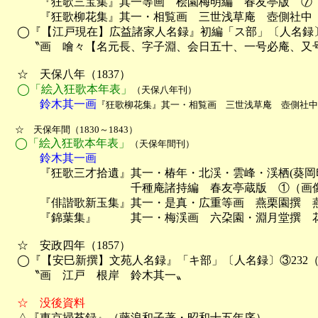

　　　『狂歌三宝集』其一等画　桧園梅明編　春友亭版　⑦

　　　『狂歌柳花集』其一・相覧画　三世浅草庵　壺側社中　
　◯『【江戸現在】広益諸家人名録』初編「ス部」〔人名録〕
　　〝画　噲々【名元長、字子淵、会日五十、一号必庵、又号
　☆　天保八年（1837）

◯「絵入狂歌本年表」
（天保八年刊）
　　　鈴木其一画
『狂歌柳花集』其一・相覧画　三世浅草庵　壺側社中
　☆　天保年間（1830～1843）

◯「絵入狂歌本年表」
（天保年間刊）
　　　鈴木其一画

　　　『狂歌三才拾遺』其一・椿年・北渓・雲峰・渓栖(葵岡印
　　　　　　　　　　　千種庵諸持編　春友亭蔵版　①（画像
　　　『俳諧歌新玉集』其一・是真・広重等画　燕栗園撰　燕
　　　『錦葉集』　　　其一・梅渓画　六朶園・淵月堂撰　花
　☆　安政四年（1857）

　◯『【安巳新撰】文苑人名録』「キ部」〔人名録〕③232（
　　〝画　江戸　根岸　鈴木其一〟

　☆　没後資料

　△『東京掃苔録』（藤浪和子著・昭和十五年序）
