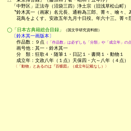
　　「中野区」正法寺（沼袋三四）浄土宗（旧浅草松山町）

　　〝鈴木其一（画家）名元長、通称為三郎、菁々、噲々、為
　　　花鳥をよくす。安政五年九月十日歿。年六十三。菁々院
　◯「日本古典籍総合目録」
（国文学研究資料館）
　　〔鈴木其一画版本〕

　　　作品数：９点
（「作品数」は必ずしも「分類」や「成立年」の
　　　画号他：其一・鈴木其一

　　　分　類：狂歌４・随筆１・日記１・書簡１・動物１

　　　成立年：文政八年（１点）天保四・六～八年（４点）
　　　〈「動物」とあるのは『百蝶図』（成立年記載なし）〉