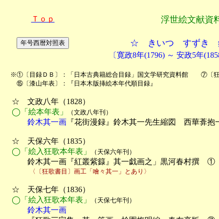
Ｔｏｐ
浮世絵文献資
☆ きいつ すずき 
〔寛政8年(1796) ～ 安政5年(18
　※①〔目録ＤＢ〕：「日本古典籍総合目録」国文学研究資料館　　⑦〔狂
　　⑮〔漆山年表〕：『日本木版挿絵本年代順目録』
　☆　文政八年（1828）

◯「絵本年表」
（文政八年刊）
　　　鈴木其一画
『花街漫録』鈴木其一先生縮図　西華葊抱一
　☆　天保六年（1835）

◯「絵入狂歌本年表」
（天保六年刊）
　　　鈴木其一画『紅叢紫籙』其一戯画之」黒河春村撰　①
　　　　〈〔狂歌書目〕画工「噲々其一」とあり〉
　☆　天保七年（1836）

◯「絵入狂歌本年表」
（天保七年刊）
　　　鈴木其一画