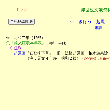
Ｔｏｐ
浮世絵文献資
☆ きほう 起鳳 
〔未詳〕
　☆　明和二年（1765）

◯「絵入狂歌本年表」
（明和二年刊）
　　◇狂歌
　　　起鳳画
『狂歌柳下草』一冊　法橋起鳳画　柏木遊泉詠　
　　　　　　（注：元文４年序・明和２跋）