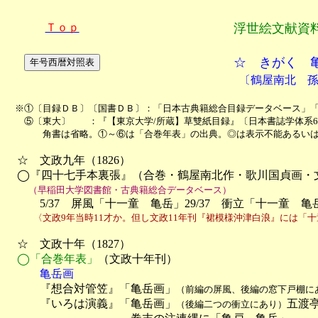
Ｔｏｐ
浮世絵文献資
☆ きがく 
〔鶴屋南北 
　※①〔目録ＤＢ〕〔国書ＤＢ〕：「日本古典籍総合目録データベース」「
　　⑤〔東大〕　　：『【東京大学/所蔵】草雙紙目録』〔日本書誌学体系6
　　　　角書は省略。①～⑥は「合巻年表」の出典。◎は表示不能あるい
　☆　文政九年（1826）

　◯『四十七手本裏張』（合巻・鶴屋南北作・歌川国貞画・文
（早稲田大学図書館・古典籍総合データベース）
　　　5/37　屏風「十一童　亀岳」29/37　衝立「十一童　亀
　　　〈文政9年当時11才か。但し文政11年刊『裙模様沖津白浪』には「十
　☆　文政十年（1827）

◯「合巻年表」
（文政十年刊）
　　　亀岳画

　　　『想合対管笠』「亀岳画」
（前編の屏風、後編の窓下戸棚に
　　　『いろは演義』「亀岳画」
五渡
（後編二つの衝立にあり）