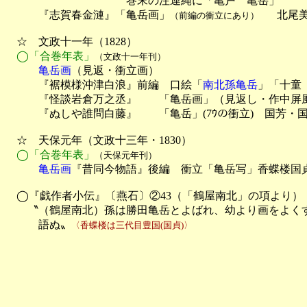
　　　　　　　　　　　巻末の注連縄に「亀戸　亀岳」

　　　『志賀春金漣』「亀岳画」
北尾
（前編の衝立にあり）　　
　☆　文政十一年（1828）

◯「合巻年表」
（文政十一年刊）
　　　亀岳画
（見返・衝立画）

　　　『裾模様沖津白浪』前編　口絵「
南北孫亀岳
」「十童　
　　　『怪談岩倉万之丞』　　「亀岳画」（見返し・作中屏風
　　　『ぬしや誰問白藤』　　「亀岳」(7ｳの衝立)　国芳・
　☆　天保元年（文政十三年・1830）

◯「合巻年表」
（天保元年刊）
　　　亀岳画
『昔同今物語』後編　衝立「亀岳写」香蝶楼国貞
　◯『戯作者小伝』〔燕石〕②43（「鶴屋南北」の項より）

　　〝（鶴屋南北）孫は勝田亀岳とよばれ、幼より画をよくす
　　　語ぬ〟
〈香蝶楼は三代目豊国(国貞)〉