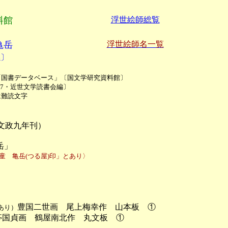
料館
浮世絵師総覧
亀岳
浮世絵師名一覧
孫〕
国書データベース」〔国文学研究資料館〕

7・近世文学読書会編〕

は難読文字
政九年刊）

岳」
童　亀岳(つる屋)印」とあり〉
豊国二世画　尾上梅幸作　山本板　①

あり）
亭国貞画　鶴屋南北作　丸文板　①
