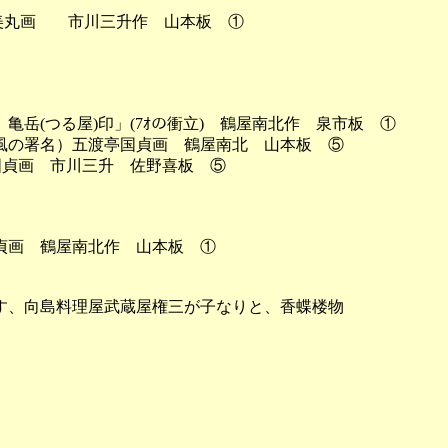
美丸画　　市川三升作　山本板　①

亀岳(つる屋)印」(7ｵの衝立)　鶴屋南北作　泉市板　①

の署名）五渡亭国貞画　鶴屋南北　山本板　⑤

国貞画　市川三升　佐野喜板　⑤

画　鶴屋南北作　山本板　①

、向島料理屋武蔵屋権三が子なりと、香蝶楼物
