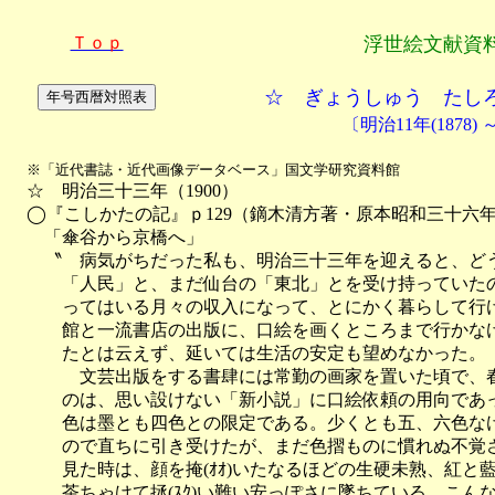
Ｔｏｐ
浮世絵文献資
☆ ぎょうしゅう たし
〔明治11年(1878) 
※「近代書誌・近代画像データベース」国文学研究資料館
　☆　明治三十三年（1900）

　◯『こしかたの記』ｐ129（鏑木清方著・原本昭和三十六
　　「傘谷から京橋へ」

　　〝　病気がちだった私も、明治三十三年を迎えると、どう
　　　「人民」と、まだ仙台の「東北」とを受け持っていたの
　　　ってはいる月々の収入になって、とにかく暮らして行け
　　　館と一流書店の出版に、口絵を画くところまで行かなけ
　　　たとは云えず、延いては生活の安定も望めなかった。

　　　　文芸出版をする書肆には常勤の画家を置いた頃で、
　　　のは、思い設けない「新小説」に口絵依頼の用向であっ
　　　色は墨とも四色との限定である。少くとも五、六色なけ
　　　ので直ちに引き受けたが、まだ色摺ものに慣れぬ不覚さ
　　　見た時は、顔を掩(ｵｵ)いたなるほどの生硬未熟、紅と
　　　茶ちゃけて拯(ｽｸ)い難い安っぽさに墜ちている。こん