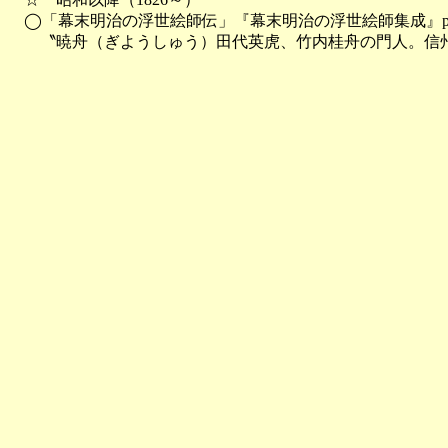
　◯「幕末明治の浮世絵師伝」『幕末明治の浮世絵師集成』p8