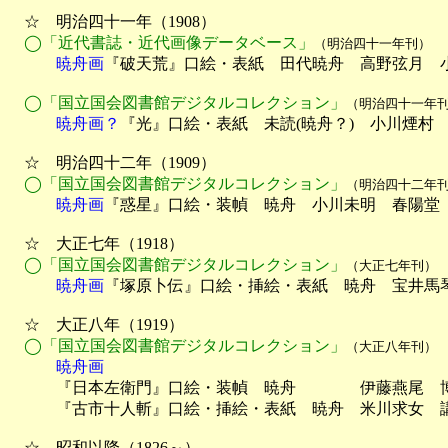
　☆　明治四十一年（1908）

◯「近代書誌・近代画像データベース」
（明治四十一年刊）
　　　暁舟画
　◯「国立国会図書館デジタルコレクション」
（明治四十一年
　　　暁舟画？
『光』口絵・表紙　未読(暁舟？)　小川煙村　春
　☆　明治四十二年（1909）

◯「国立国会図書館デジタルコレクション」
（明治四十二年
　　　暁舟画
『惑星』口絵・装幀　暁舟　小川未明　春陽堂（
　☆　大正七年（1918）

◯「国立国会図書館デジタルコレクション」
（大正七年刊）
　　　暁舟画
『塚原卜伝』口絵・挿絵・表紙　暁舟　宝井馬
　☆　大正八年（1919）

◯「国立国会図書館デジタルコレクション」
（大正八年刊）
　　　暁舟画

　　　『日本左衛門』口絵・装幀　暁舟　　　　伊藤燕尾　
　　　『古市十人斬』口絵・挿絵・表紙　暁舟　米川求女　講
　☆　昭和以降（1826～）
