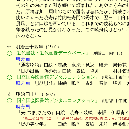
　　　その年の内にまた引き続いて頼まれた。あやにく右の眼
　　　た。原稿は川上眉山のもので題名は忘れたが、掲載され
　　　使いに立った暁舟は竹内桂舟門の秀才で、翌三十四年に
　　　屏風」とに口絵を画いている。これまでの鏡花ものにあ
　　　筆を執ったのは見かけなかった。この暁舟氏はどういう
　　　伝わらない〟

　☆　明治三十四年（1901）

◯「近代書誌・近代画像データベース」
（明治三十四年刊）
　　　暁舟画

　　　『通夜物語』口絵・表紙　永洗・見返　暁舟　泉鏡花
　　　『日の出島　曙の巻』口絵・表紙　暁舟　　　村井弦斎
◯「国立国会図書館デジタルコレクション」
（明治三十四年
　　　暁舟画
『思ひ思ひ』挿絵　暁舟　古洞　春帆　瑤舟　沖
　☆　明治四十年（1907）

◯「国立国会図書館デジタルコレクション」
（明治四十年刊
　　　暁舟画

　　　『夫(つま)さだめ』口絵　暁舟・装幀　未詳　伊原青々
〈画工名は同年12月刊『新朝顔日記』の巻末広告による。後編は
　　　『嶋の美少年』　　口絵　暁舟・表紙　未詳　伊藤銀月