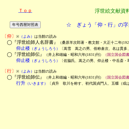
Ｔｏｐ
浮世絵文献資
☆ ぎょう「仰・行」の字
〔仰〕
※
（よみ）
は当館の読み
　◯『浮世絵師人名辞書』
（桑原羊次郎著・教文館・大正十二年(192
　　　仰止楼
（ぎょうしろう）
〔嵩雪　嵩之の男、俗称倉次、名は貫多
　◯『浮世絵師伝』
（井上和雄編・昭和六年(1831)刊）
（国立国会図
　　　仰止楼
（ぎょうしろう）
〔佐脇氏、嵩之の男、仰止楼・中岳斎・翠
〔行〕
※
（よみ）
は当館の読み
　◯『浮世絵師伝』
（井上和雄編・昭和六年(1831)刊）
（国立国会図
　　　行升
（いきます）