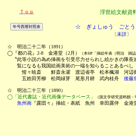
Ｔｏｐ
浮世絵文献資
☆ ぎょしゅう ごとう
〔未詳〕
　☆　明治二十二年（1891）

　◯『都の花』2-8　金港堂（2月）
（本HP「挿絵年表（明治　雑誌
　　〝此等小説の為め挿画を引受尽力せられし絵かきの隊長連
　　　覧になるも我国絵画美術の一端を知らることあるべし

　　　　惺々暁斎　　鮮斎永濯　渡辺省亭　松本楓湖　河辺御
　　　　五姓田芳柳　松岡緑芽　尾形月耕　武内桂舟　
後藤
　☆　明治二十三年（1890）

◯「近代書誌・近代画像データベース」
（国文学研究資料館・
　　　魚州画