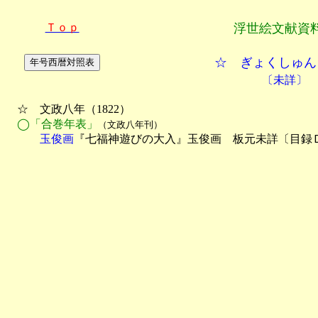
Ｔｏｐ
浮世絵文献資
☆ ぎょくしゅん
〔未詳〕
　☆　文政八年（1822）

◯「合巻年表」
（文政八年刊）
　　　玉俊画