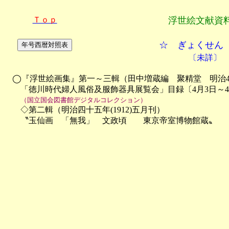
Ｔｏｐ
浮世絵文献資
☆ ぎょくせん
〔未詳〕
　◯『浮世絵画集』第一～三輯（田中増蔵編　聚精堂　明治44年(19
　　「徳川時代婦人風俗及服飾器具展覧会」目録〔4月3日～4
（国立国会図書館デジタルコレクション）
　　◇第二輯（明治四十五年(1912)五月刊）
