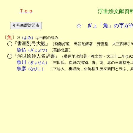
Ｔｏｐ
浮世絵文献資
☆ ぎょ「魚」の字が
〔魚〕
※
（よみ）
は当館の読み
　◯『書画別号大観』
（斎藤好道　田谷竜郷著　芳雲堂　大正四年(19
　　　魚仏
（ぎょぶつ）
〔葛飾北斎〕
　◯『浮世絵師人名辞書』
（桑原羊次郎著・教文館・大正十二年(192
　　　魚川
（ぎょせん）
〔吉田氏、春興の摺物、青、黄、赤の三遍摺を
　　　魚彦
（なひこ）