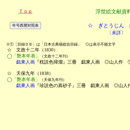
Ｔｏｐ
浮世絵文献資
☆ ぎとうじん 
〔未詳〕
　※①〔目録ＤＢ〕は「日本古典籍総合目録」　◎は表示不能文字

　☆　文政十二年（1830）

◯「艶本年表」
（文政十二年刊）
　　　戯東人画
『枕説色掃溜』三冊　戯東人画　◎山人作　①
　☆　天保九年（1838）

◯「艶本年表」
（天保九年刊）
　　　戯東人画