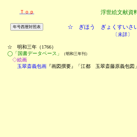
Ｔｏｐ
浮世絵文献資
☆ ぎほう ぎょくすいさ
〔未詳〕
　☆　明和三年（1766）

◯「国書データベース」
（明和三年刊）
　　◇絵画
　　　玉翠斎義包画