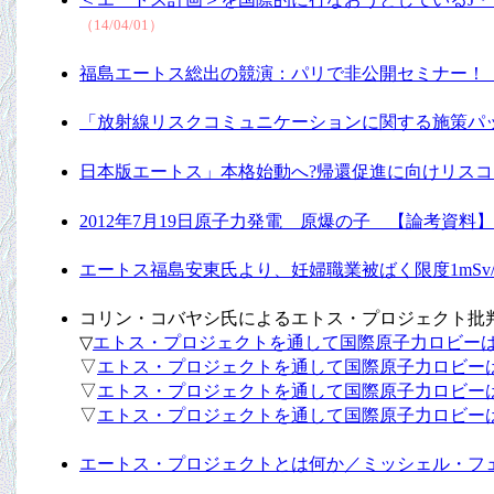
（14/04/01）
福島エートス総出の競演：パリで非公開セミナー！（Ech
「放射線リスクコミュニケーションに関する施策パッケー
日本版エートス」本格始動へ?帰還促進に向けリスコミ強化 （Ou
2012年7月19日原子力発電 原爆の子 【論考資
エートス福島安東氏より、妊婦職業被ばく限度1mS
コリン・コバヤシ氏によるエトス・プロジェクト批
▽
エトス・プロジェクトを通して国際原子力ロビーは何を
▽
エトス・プロジェクトを通して国際原子力ロビーは何
▽
エトス・プロジェクトを通して国際原子力ロビーは何
▽
エトス・プロジェクトを通して国際原子力ロビーは何
エートス・プロジェクトとは何か／ミッシェル・フ