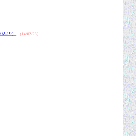
-19）
（14/02/23）