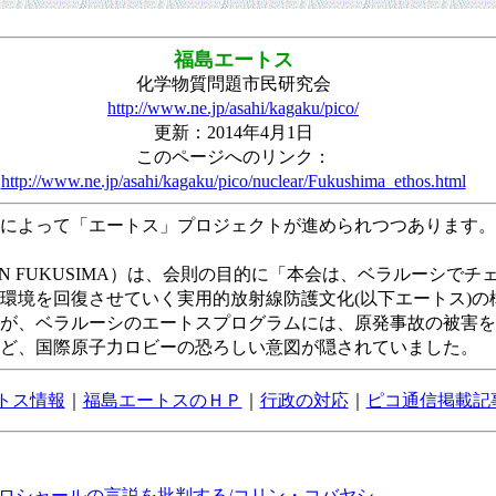
福島エートス
化学物質問題市民研究会
http://www.ne.jp/asahi/kagaku/pico/
更新：2014年4月1日
このページへのリンク：
http://www.ne.jp/asahi/kagaku/pico/nuclear/Fukushima_ethos.html
によって「エートス」プロジェクトが進められつつあります。
IN FUKUSIMA）は、会則の目的に「本会は、ベラルーシで
環境を回復させていく実用的放射線防護文化(以下エートス)の
が、ベラルーシのエートスプログラムには、原発事故の被害を
ど、国際原子力ロビーの恐ろしい意図が隠されていました。
トス情報
｜
福島エートスのＨＰ
｜
行政の対応
｜
ピコ通信掲載記
ロシャールの言説を批判する/コリン・コバヤシ