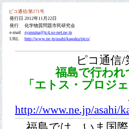
ピコ通信/第171号
発行日
2012年11月22日
発行
化学物質問題市民研究会
e-mail
syasuma@tc4.so-net.ne.jp
URL
http://www.ne.jp/asahi/kagaku/pico/
ピコ通信/第
福島で行われ
「エトス・プロジェ
http://www.ne.jp/asahi/
福島では、いま国際