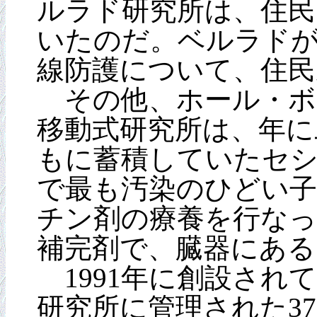
ルラド研究所は、住民
いたのだ。ベルラド
線防護について、住
その他、ホール・ボ
移動式研究所は、年に
もに蓄積していたセシ
で最も汚染のひどい
チン剤の療養を行な
補完剤で、臓器にある
1991年に創設され
研究所に管理された37