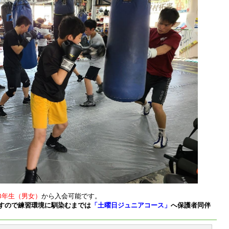
3年生（男女）
から入会可能です。
すので
練習環境に馴染むまでは
「土曜日ジュニアコース」
へ保護者同伴