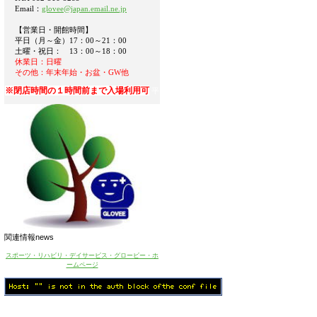
Email：
glovee@japan.email.ne.jp
【営業日・開館時間】
平日（月～金）17：00～21：00
土曜・祝日： 13：00～18：00
休業日：日曜
その他：年末年始・お盆・GW他
※閉店時間の１時間前まで入場利用可
平
関連情報
news
スポーツ・リハビリ・デイサービス・グロービー・ホ
ームページ