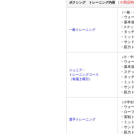
（
※閉店時
ボクシング トレーニング内容
（一般・
・ウォ
・基本
・ステッ
一般トレーニング
・タッ
・ミッ
・サン
・筋力
（小・中
・ウォ
・基本
ジュニア・
・ステ
トレーニングコース
・タッ
（毎週土曜日）
・ミッ
・サン
・筋力
（小学生
・ウォ
・ロー
・実戦
選手トレーニング
・ミッ
・サン
・筋力