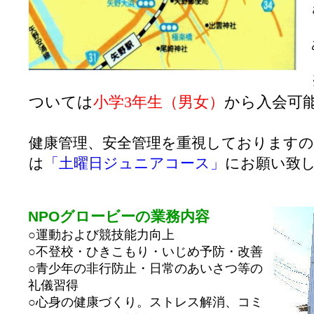
ついては
小学3年生（男女）
から入会可
健康管理、安全管理を重視しております
は
「土曜日ジュニアコース」
にお願い致
NPOグロービーの業務内容
○運動および競技能力向上
○不登校・ひきこもり・いじめ予防・改善
○青少年の非行防止・日常のあいさつ等の
礼儀習得
○心身の健康づくり。ストレス解消、コミ