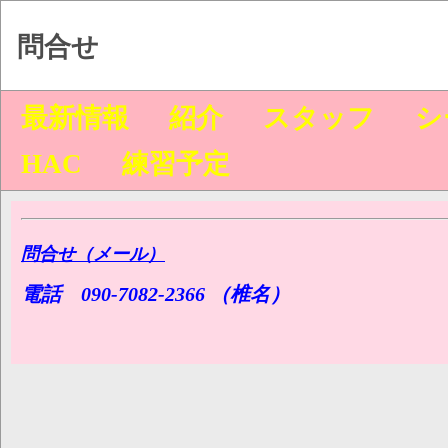
問合せ
最新情報
紹介
スタッフ
シ
HAC
練習予定
問合せ（メール）
電話 090-7082-2366 （椎名）