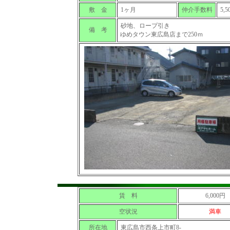
敷 金
1ヶ月
仲介手数料
5,
砂地、ロープ引き
備 考
ゆめタウン東広島店まで250ｍ
賃 料
6,000円
空状況
満車
所在地
東広島市西条上市町8-