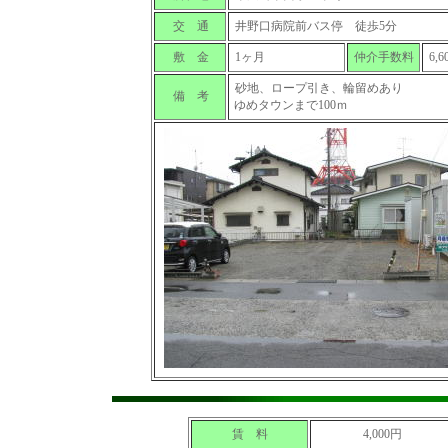
交 通
井野口病院前バス停 徒歩5分
敷 金
1ヶ月
仲介手数料
6,
砂地、ロープ引き、輪留めあり
備 考
ゆめタウンまで100ｍ
賃 料
4,000円