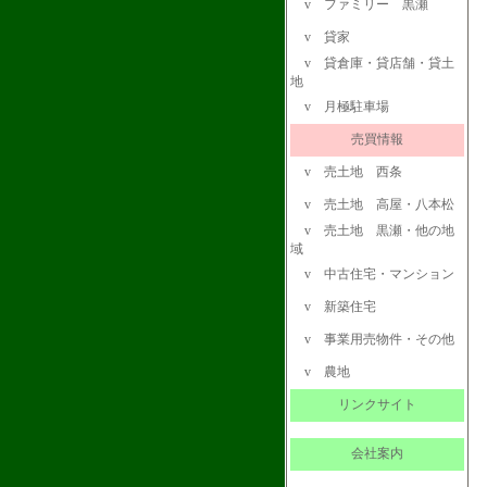
v
ファミリー 黒瀬
v
貸家
v
貸倉庫・貸店舗・貸土
地
v
月極駐車場
売買情報
v
売土地 西条
v
売土地 高屋・八本松
v
売土地 黒瀬・他の地
域
v
中古住宅・マンション
v
新築住宅
v
事業用売物件・その他
v
農地
リンクサイト
会社案内