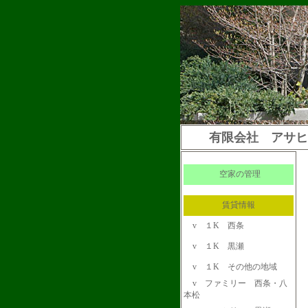
有限会社 アサヒ
空家の管理
賃貸情報
v
１K 西条
v
１K 黒瀬
v
１K その他の地域
v
ファミリー 西条・八
本松