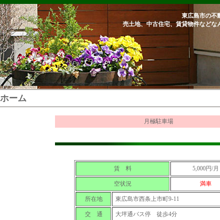
東広島市の不
売土地、中古住宅、賃貸物件などな
ホーム
月極駐車場
賃 料
5,000円/月
空状況
満車
所在地
東広島市西条上市町9-11
交 通
大坪通バス停 徒歩4分