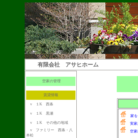
有限会社 アサヒホーム
空家の管理
賃貸情報
v
１K 西条
v
１K 黒瀬
家を
v
１K その他の地域
実家が
v
ファミリー 西条・八
空家に
本松