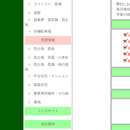
v
ファミリー 黒瀬
弊社にお
毎月換気
v
貸家
空家の状
v
貸倉庫・貸店舗・貸土
地
v
月極駐車場
売買情報
v
売土地 西条
v
売土地 高屋・八本松
v
売土地 黒瀬・他の地
域
v
中古住宅・マンション
v
新築住宅
v
事業用売物件・その他
v
農地
リンクサイト
会社案内