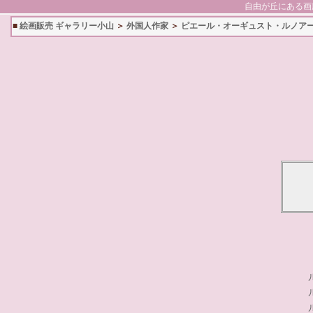
自由が丘にある画
■
絵画販売 ギャラリー小山
＞
外国人作家
＞
ピエール・オーギュスト・ルノア