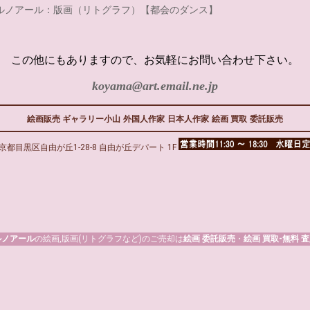
ルノアール：版画（リトグラフ）【都会のダンス】
この他にもありますので、お気軽にお問い合わせ下さい。
koyama@art.email.ne.jp
絵画販売 ギャラリー小山
外国人作家
日本人作家
絵画 買取
委託販売
京都目黒区自由が丘1-28-8 自由が丘デパート 1F
ルノアール
の絵画,版画(リトグラフなど)のご売却は
絵画 委託販売
・
絵画 買取-無料 