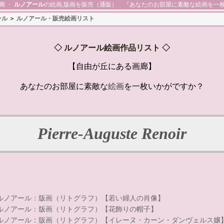
廊 ・
ルノアール
の絵画,版画を販売（通販） 『あなたのお部屋に素敵な絵画を一
ール
＞
ルノアール・販売絵画リスト
◇
ルノアール絵画作品リスト
◇
【自由が丘にある画廊】
あなたのお部屋に素敵な
絵画
を一枚いかがですか？
Pierre-Auguste Renoir
ルノアール：版画（リトグラフ）【若い婦人の肖像】
ルノアール：版画（リトグラフ）【花飾りの帽子】
ルノアール：版画（リトグラフ）【イレーヌ・カーン・ダンヴェルス嬢