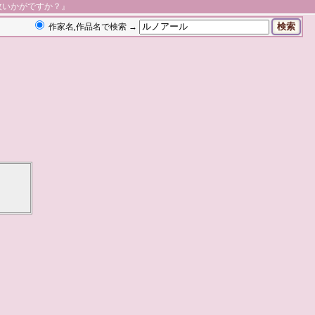
枚いかがですか？』
作家名,作品名で検索 →
】