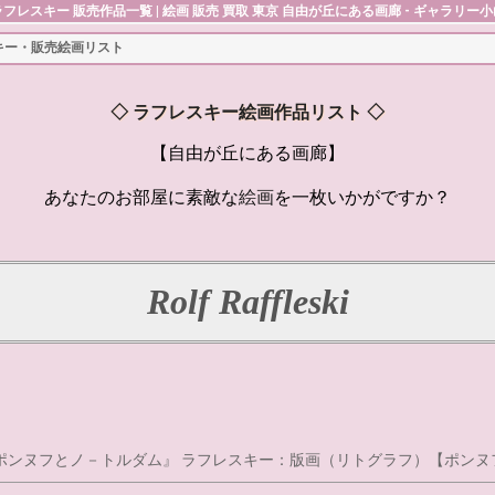
ラフレスキー
販売作品一覧 | 絵画 販売 買取 東京 自由が丘にある画廊 - ギャラリー小
キー・販売絵画リスト
◇
ラフレスキー絵画作品リスト
◇
【自由が丘にある画廊】
あなたのお部屋に素敵な
絵画
を一枚いかがですか？
Rolf Raffleski
ラフレスキー：版画（リトグラフ）【ポンヌ