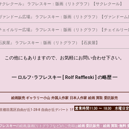
ラフレスキー：版画（リトグラフ）【サクレクール】
ラフレスキー：版画（リトグラフ）【ヴァンドーム
ラフレスキー：版画（リトグラフ）【チェイルリー
ラフレスキー：版画（リトグラフ）【石炭屋】
この他にもありますので、お気軽にお問い合わせ下さい。
━ ロルフ･ラフレスキー [ Rolf Raffleski ] の略歴 ━
絵画販売 ギャラリー小山
外国人作家
日本人作家
絵画 買取
委託販売
京都目黒区自由が丘1-28-8 自由が丘デパート 1F
フレスキー
の絵画,版画(リトグラフなど)のご売却は
絵画 委託販売
・
絵画 買取-無料 