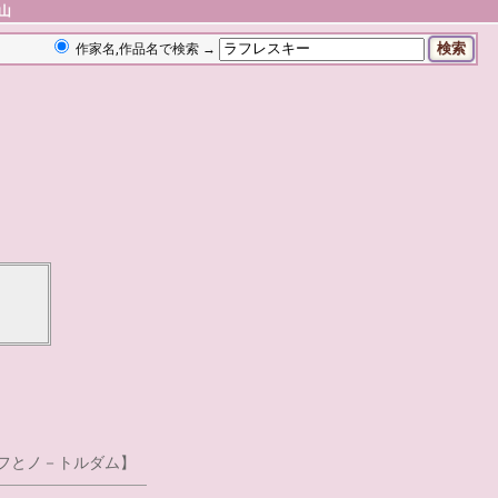
山
作家名,作品名で検索 →
フとノ－トルダム】