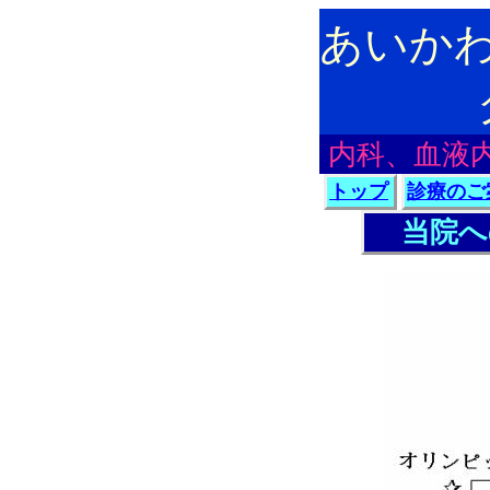
あいか
内科、血液
トップ
診療のご
当院へ