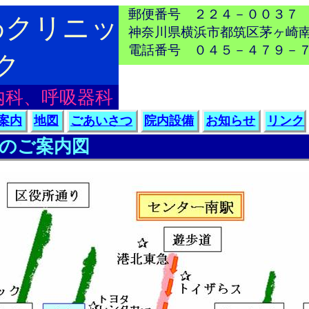
郵便番号 ２２４－００３７
わクリニッ
神奈川県横浜市都筑区茅ヶ崎
電話番号 ０４５－４７９－
ク
内科、呼吸器科
案内
地図
ごあいさつ
院内設備
お知らせ
リンク
のご案内図