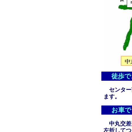
徒歩で
センター
ます。
お車で
中丸交差
左折してつ