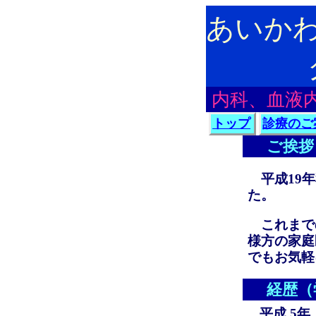
あいか
内科、血液
トップ
診療のご
ご挨拶
平成19
た。
これまで
様方の家庭
でもお気軽
経歴（
平成 5