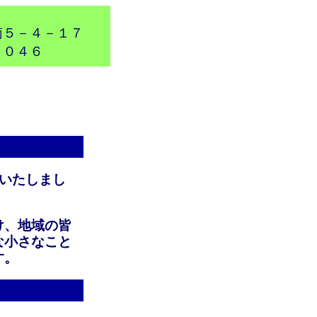
南５－４－１７
７０４６
院いたしまし
け、地域の皆
な小さなこと
す。