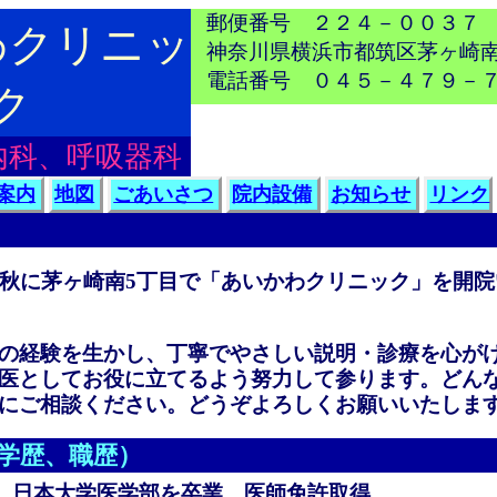
郵便番号 ２２４－００３７
わクリニッ
神奈川県横浜市都筑区茅ヶ崎
電話番号 ０４５－４７９－
ク
内科、呼吸器科
案内
地図
ごあいさつ
院内設備
お知らせ
リンク
年秋に茅ヶ崎南5丁目で「あいかわクリニック」を開
の経験を生かし、丁寧でやさしい説明・診療を心が
医としてお役に立てるよう努力して参ります。どん
にご相談ください。どうぞよろしくお願いいたしま
学歴、職歴）
年 日本大学医学部を卒業。医師免許取得。