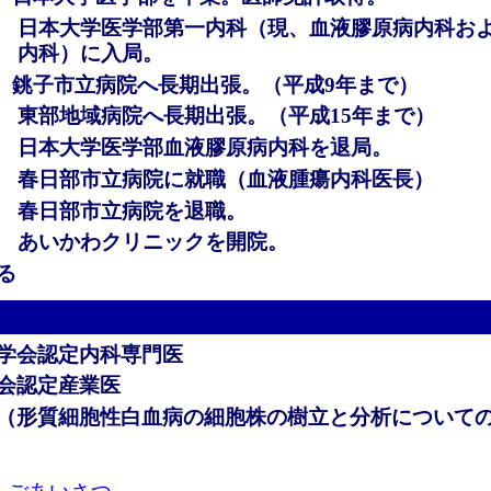
日本大学医学部第一内科（現、血液膠原病内科お
内科）に入局。
年 銚子市立病院へ長期出張。（平成9年まで）
年 東部地域病院へ長期出張。（平成15年まで）
年 日本大学医学部血液膠原病内科を退局。
春日部市立病院に就職（血液腫瘍内科医長）
年 春日部市立病院を退職。
あいかわクリニックを開院。
る
学会認定内科専門医
会認定産業医
（形質細胞性白血病の細胞株の樹立と分析について