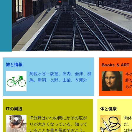
旅と情報
Books ＆ ART
阿佐ヶ谷・荻窪、庄内、会津、群
本
馬、新潟、長野、山梨、＆海外
劇
も
ITの周辺
体と健康
IT分野はいつの間にかその広が
肉体
りが大きくなっている。知って
だ。
いることを書き留めておこう。
は抱