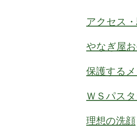
アクセス・
やなぎ屋お
保護するメ
ＷＳパスタ
理想の洗顔