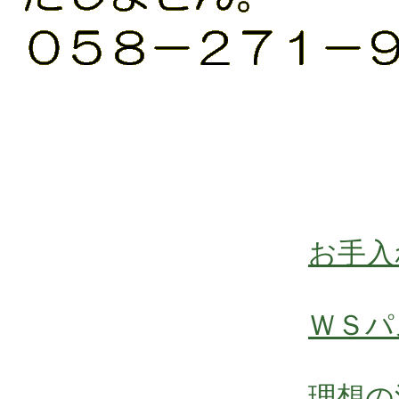
お手入
ＷＳパ
理想の