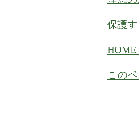
保護す
HOME
このペ