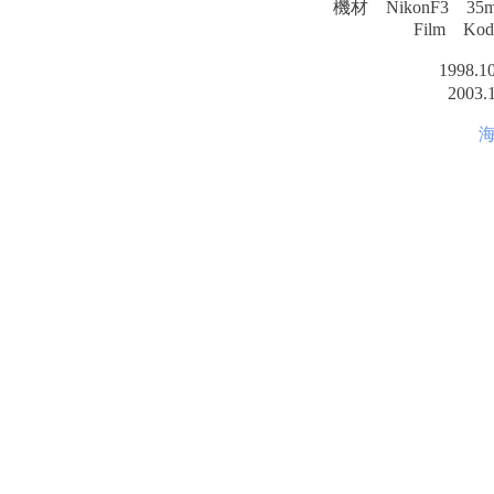
機材 NikonF3 35
Film Kod
1998
200