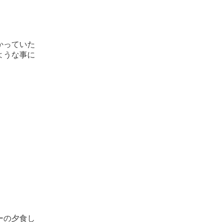
かっていた
ような事に
ーの夕食し