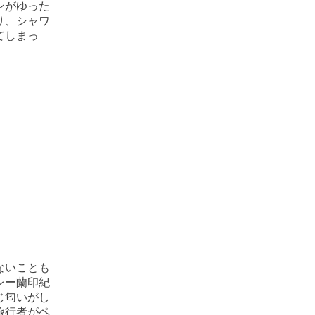
ンがゆった
り、シャワ
てしまっ
ないことも
レー蘭印紀
じ匂いがし
旅行者がペ