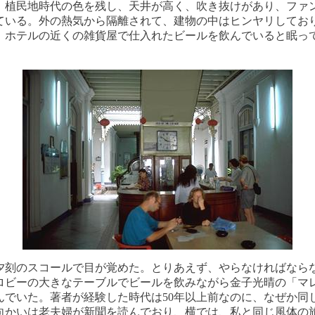
、植民地時代の色を残し、天井が高く、吹き抜けがあり、ファ
ている。外の熱気から隔離されて、建物の中はヒンヤリしてお
、ホテルの近くの雑貨屋で仕入れたビールを飲んでいると眠っ
夕刻のスコールで目が覚めた。とりあえず、やらなければなら
ロビーの大きなテーブルでビールを飲みながら金子光晴の「マ
んでいた。著者が経験した時代は50年以上前なのに、なぜか同
向かいは老夫婦が新聞を読んでおり、横では、私と同じ風体の