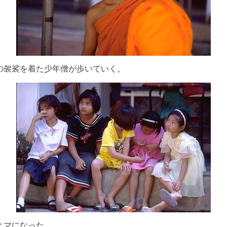
の袈裟を着た少年僧が歩いていく。
ヒマになった。