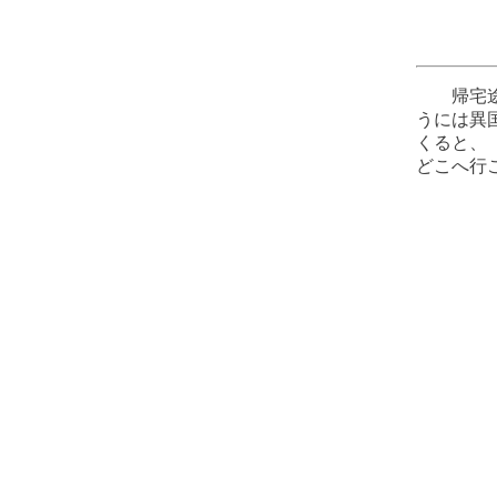
帰宅途中
うには異
くると、
どこへ行