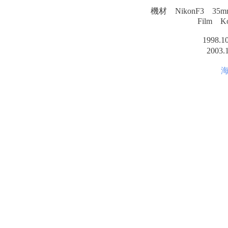
機材 NikonF3 35m
Film Ko
1998
200