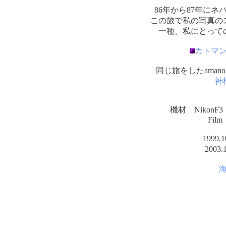
86年から87年に
この旅で私の写真の
一種、私にとって
カトマ
同じ旅をしたama
神
機材 NikonF3
Film
1999
200