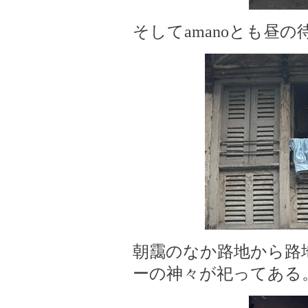
そしてamanoとも昼
朝靄のなか路地から路
ーの神々が祀ってある