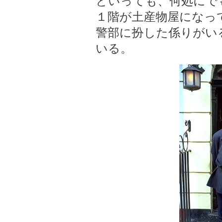
といっても、何処にで
１階が土産物屋になっ
警部に扮した係りがい
いる。