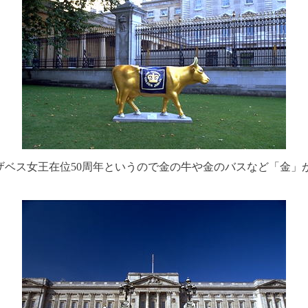
ザベス女王在位50周年というので金の牛や金のバスなど「金」