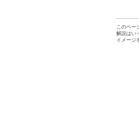
このペー
解説はい
イメージを