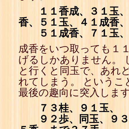
１１香成、３１玉、２
香、５１玉、４１成香
５１成香、７１玉、
成香をいつ取っても１
げるしかありません。 
と行くと同玉で、あれ
れてしまう。 というこ
最後の趣向に突入しま
７３桂、９１玉、
９２歩、同玉、９３歩