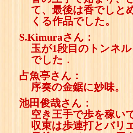
て、最後は香でしと
くる作品でした。
S.Kimuraさん：
玉が1段目のトンネ
でした．
占魚亭さん：
序奏の金鋸に妙味。
池田俊哉さん：
空き王手で歩を稼い
収束は歩連打とバリ