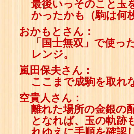
最後いっそのこと玉を
かったかも（駒は何
おかもとさん：
「国士無双」で使っ
レンジ。
嵐田保夫さん：
ここまで成駒を取れ
空貴人さん：
離れた場所の金銀の
となれば、玉の軌跡
れゆえに手順を確認