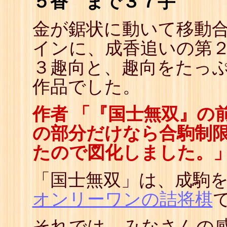
５香 まで３７手
金が鋸状に動いて移動
インに、成香追いの第
３趣向と、趣向をたっ
作品でした。
作者 「『国士無双』の
の部分だけなら合駒制
たので図化しました。
「国士無双」は、成駒
オンリーワンの詰将棋
それでは、みなさんの感