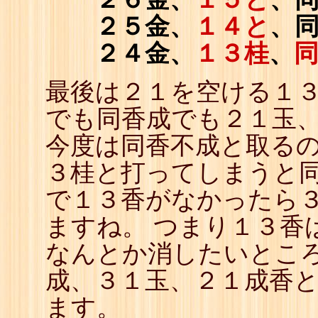
２５金、
１４と
、
２４金、
１３桂
、
最後は２１を空ける１３
でも同香成でも２１玉
今度は同香不成と取るの
３桂と打ってしまうと
で１３香がなかったら
ますね。 つまり１３香
なんとか消したいところ
成、３１玉、２１成香
ます。