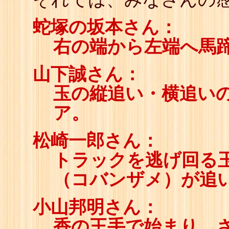
蛇塚の坂本さん：
右の端から左端へ馬
山下誠さん：
玉の縦追い・横追い
ア。
松崎一郎さん：
トラックを逃げ回る
（コバンザメ）が追
小山邦明さん：
香の王手で始まり、