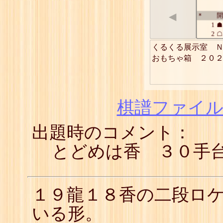
◀
開
*
1
☗
2
☖
3
☗
くるくる展示室　Ｎ
4
☖
おもちゃ箱　２０
5
☗
6
☖
7
☗
8
☖
9
☗
棋譜ファイル(
10
☖
11
☗
出題時のコメント：
12
☖
13
☗
14
☖
とどめは香 ３０手
15
☗
16
☖
17
☗
18
☖
１９龍１８香の二段ロ
19
☗
20
☖
いる形。
21
☗
22
☖