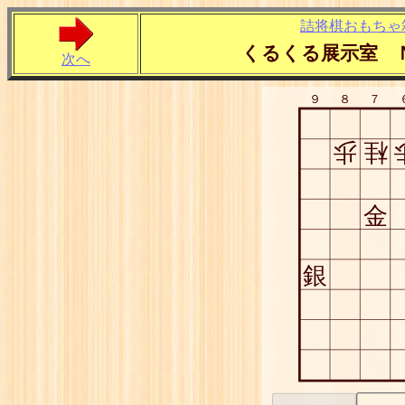
詰将棋おもちゃ
くるくる展示室 
次へ
９
８
７
歩
桂
金
銀