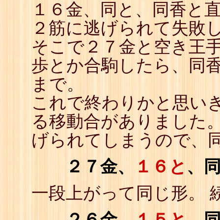
１６金、同と、同香と
23
☗
24
☖
２筋に逃げられて失敗
25
☗
26
☖
そこで２７金と空き王手
27
☗
28
☖
歩とか合駒したら、同
29
☗
30
☖
まで。
31
☗
32
☖
これで終わりかと思い
33
☗
34
☖
る移動合がありました。
35
☗
36
☖
37
☗
げられてしまうので、
２７金、
１６と
、
一段上がって同じ形。 
２６金、
１５と
、