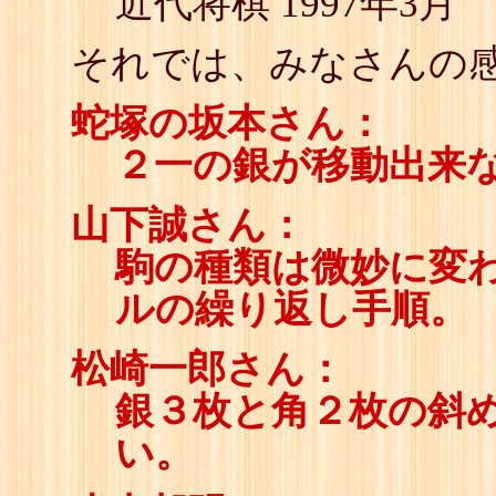
近代将棋 1997年3月
それでは、みなさんの感
蛇塚の坂本さん：
２一の銀が移動出来
山下誠さん：
駒の種類は微妙に変
ルの繰り返し手順。
松崎一郎さん：
銀３枚と角２枚の斜
い。