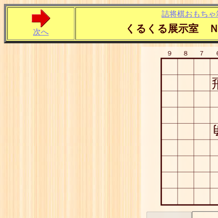
詰将棋おもちゃ
くるくる展示室 
次へ
９
８
７