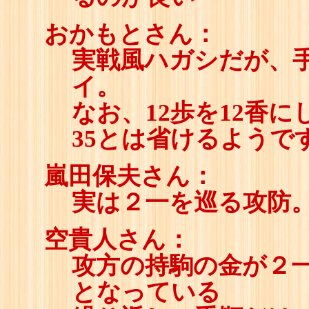
おかもとさん：
実戦風ハガシだが、
イ。
なお、12歩を12香に
35とは省けるようで
嵐田保夫さん：
実は２一を巡る攻防
空貴人さん：
攻方の持駒の金が２
となっている