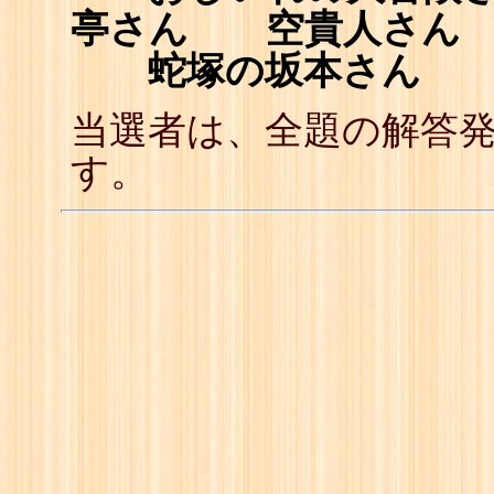
亭さん 空貴人さん
蛇塚の坂本さん 松
当選者は、全題の解答
す。