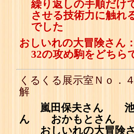
繰り返しの手順だけ
させる技術力に触れ
でした
おしいれの大冒険さん
32の攻め駒をどちら
くるくる展示室Ｎｏ．
解
嵐田保夫さん 池田俊
ん おかもとさん
おしいれの大冒険さ