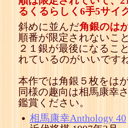
順は限定されていて、2
るくるらしく6手5サイ
斜めに並んだ
角銀のは
順番が限定されないこと
２１銀が最後になるこ
れているのがいいです
本作では角銀５枚をは
同様の趣向は相馬康幸さ
鑑賞ください。
相馬康幸Anthology 40