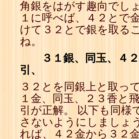
角銀をはがす趣向でしょ
23
☗
24
☖
１に呼べば、４２とで
25
☗
26
☖
けて３２とで銀を取る
27
☗
28
☖
ね。
29
☗
30
☖
31
☗
３１銀、同玉、４２
引、
３２とを同銀上と取っ
１金、同玉、２３香と
引が正解。 以下も同様
さないようにしましょう
れば、４２金から３２金