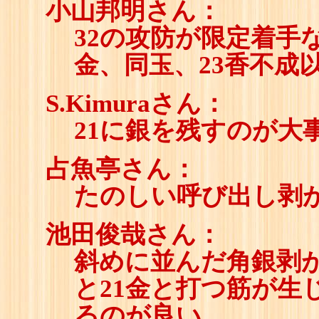
小山邦明さん：
32の攻防が限定着手な
金、同玉、23香不成
S.Kimuraさん：
21に銀を残すのが大
占魚亭さん：
たのしい呼び出し剥
池田俊哉さん：
斜めに並んだ角銀剥が
と21金と打つ筋が生
るのが良い