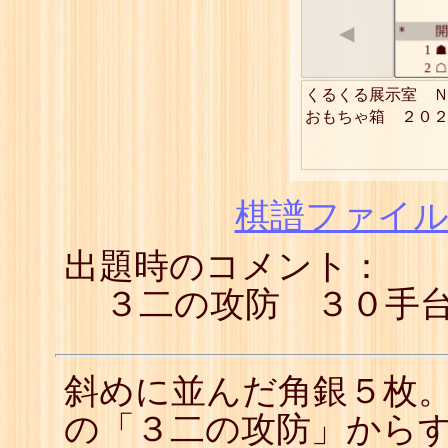
◀
開
*
1
☗
2
☖
3
☗
くるくる展示室　Ｎ
4
☖
おもちゃ箱　２０
5
☗
6
☖
7
☗
8
☖
9
☗
棋譜ファイル(
10
☖
11
☗
出題時のコメント：
12
☖
13
☗
14
☖
３二の攻防 ３０手
15
☗
16
☖
17
☗
18
☖
斜めに並んだ角銀５枚。
19
☗
20
☖
の「３二の攻防」から
21
☗
22
☖