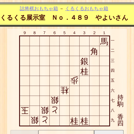
詰将棋おもちゃ箱
－
くるくるおもちゃ箱
くるくる展示室 Ｎｏ．４８９ やよいさん
９
８
７
６
５
４
３
２
１
馬
一
角
二
銀
三
桂
四
歩
五
桂
六
持
銀
七
駒
玉
銀
と
八
香
銀
と
桂
桂
九
四