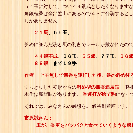
５４玉に対して、つい４４銀成としたくなりますが
角銀桂香は全部盤上にあるので４３に合駒するとし
しかありません。
２１馬
、５５玉、
斜めに並んだ駒と馬の利きでレールが敷かれたの
４４銀不成
、６６玉、
５５銀
、７７玉、
６６
８８銀
まで１９手
作者 「ヒモ無しで四香を連打した後、銀の斜め後
すっきりした初形からの
斜め型の四香追戻詰
。 
本作は新鮮味があります。
香連打が捨て駒
になっ
それでは、みなさんの感想を。 解答到着順です。
市原誠さん：
玉が、香車をパクパクと食べていくような感