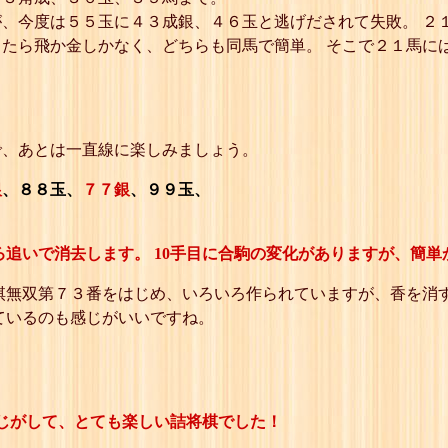
、今度は５５玉に４３成銀、４６玉と逃げだされて失敗。 ２
たら飛か金しかなく、どちらも同馬で簡単。 そこで２１馬に
で、あとは一直線に楽しみましょう。
銀
、８８玉、
７７銀
、９９玉、
ろ追いで消去します。 10手目に合駒の変化がありますが、簡単
将棋無双第７３番をはじめ、いろいろ作られていますが、香を消
ているのも感じがいいですね。
じがして、とても楽しい詰将棋でした！