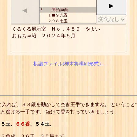
▶
◀
開始局面
*
1
☗９九香
2
☖８七玉
3
☗８八香
くるくる展示室　Ｎｏ．４８９　やよい

4
☖７六玉
おもちゃ箱　２０２４年５月
5
☗７七香
6
☖６五玉
7
☗６六香
8
☖５四玉
9
☗２一馬
棋譜ファイル(柿木将棋kif形式）
10
☖５五玉 ☖４三飛 ☖４
三金 ☖５三玉
11
☗４四銀不成
12
☖６六玉
13
☗５五銀
14
☖７七玉
15
☗６六銀
に入れば、３３銀を動かして空き王手できますね。 ということ
16
☖８八玉
と逃げる一手です。 続けて香を打っていきましょう。
17
☗７七銀
18
☖９九玉
19
☗８八銀
６５玉、
６６香
、５４玉、
詰
１３角成、３６玉、３５馬まで。