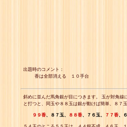
出題時のコメント：
香は全部消える １０手台
斜めに並んだ馬角銀が目につきます。 玉が対角線
と打つと、同玉や８８玉は銀が動けば簡単、８７玉
９９香
、８７玉、
８８香
、７６玉、
７７香
、
５４玉のところ５５玉は、４４銀不成、４６玉、