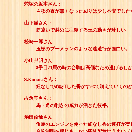
蛇塚の坂本さん：
４枚の香が無くなった辺りは少し不安でした
山下誠さん：
筋違いで斜めに往復する玉の動きが珍しい。
松崎一郎さん：
玉様のブーメランのような逃避行が面白い。
小山邦明さん：
8手目21馬の時の合駒は高価なため逃げるし
S.Kimuraさん：
紐なしで4連打した香がすべて消えていくの
占魚亭さん：
馬・角の利きの威力が活きた後半。
池田俊哉さん：
角馬のエンジンを使った紐なし香の連打が楽
合駒制限を感じさせない四桂配置はうまい（