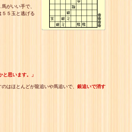
１馬がいい手で、
は５５玉と逃げる
かと思います。」
すのはほとんどが龍追いや馬追いで、
銀追いで消す