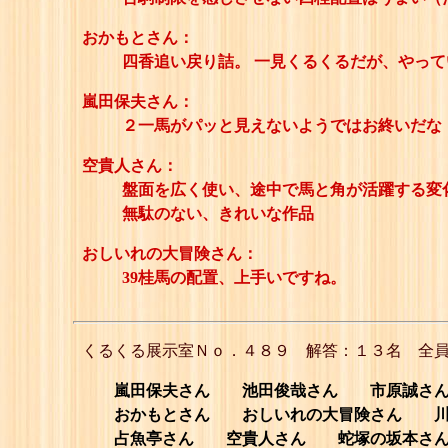
おかもとさん：
四香追い戻り詰。 一見くるくるだが、やっ
嵐田保夫さん：
２一馬がパッと見えないようではお終いだな
空貴人さん：
盤面を広く使い、途中で馬と角が活躍する変
無駄のない、きれいな作品
おしいれの大冒険さん：
39桂馬の配置、上手いですね。
くるくる展示室Ｎｏ．４８９ 解答：１３名 全
嵐田保夫さん 池田俊哉さん 市原誠さん S.
おかもとさん おしいれの大冒険さん 川
占魚亭さん 空貴人さん 蛇塚の坂本さん