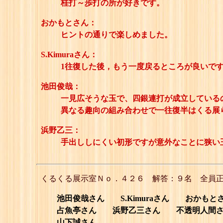
桂打～歩打の所が好きです。
おかもとさん：
ヒントの通りで楽しめました。
S.Kimuraさん：
1往復した後，もう一度戻るところが良いで
池田俊哉：
一見広そうな玉で、四銀連打が成立している
異なる趣向の組み合わせで一往復半はくる展
浜野乙三：
手出ししにくい初形ですが意外なことに狭い
くるくる展示室Ｎｏ．４２６ 解答：９名 全員
池田俊哉さん S.Kimuraさん おかもと
占魚亭さん 浜野乙三さん 不透明人間さ
山下誠さん