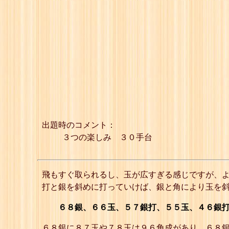
出題時のコメント：
３つの楽しみ ３０手台
飛もすぐ取られるし、玉が広すぎる感じですが、よ
打と銀を斜めに打っていけば、銀と角により玉を
６８銀、６６玉、５７銀打、５５玉、４６銀打
６８銀に８７玉や７８玉は９６角成があり、６８