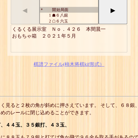
◀
▶
開始局面
*
1
☗６八銀
2
☖６六玉
3
☗５七銀打
くるくる展示室　Ｎｏ．４２６　本間晨一

4
☖５五玉
おもちゃ箱　２０２１年５月
5
☗４六銀打
6
☖４四玉
7
☗３五銀打
8
☖４三玉
9
☗５五桂
棋譜ファイル(柿木将棋kif形式）
10
☖同 と
11
☗４四歩
12
☖５四玉
13
☗６六桂
14
☖同 と
15
☗５五歩
16
☖６五玉
く見ると２枚の角が斜めに押さえています。 そして、６８銀
17
☗７七桂
斜めのレールに閉じ込めることができます。
18
☖同 と
19
☗６六歩
20
☖７六玉
、４４玉、３５銀打、４３玉、
21
☗８八桂
22
☖同 と
銀に８８玉も７９銀と打てば角か飛で９６金を取る手があるの