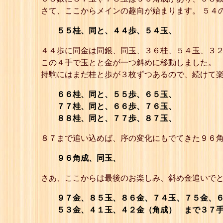
さて、ここからメインの趣向が始まります。 ５４
５５桂、同と、４４歩、５４玉、
４４歩に同金は同銀、同玉、３６桂、５４玉、３
この４手で玉とと金が一つ斜めに移動しました。
持駒にはまだ桂と歩が３枚ずつあるので、続けて
６６桂、同と、５５歩、６５玉、
７７桂、同と、６６歩、７６玉、
８８桂、同と、７７歩、８７玉、
８７まで追い込めば、序の変化にもでてきた９６
９６角成、同玉、
さあ、ここからは最後のお楽しみ、斜め金追いで
９７金、８５玉、８６金、７４玉、７５金、６
５３金、４１玉、４２金（角成） まで３７