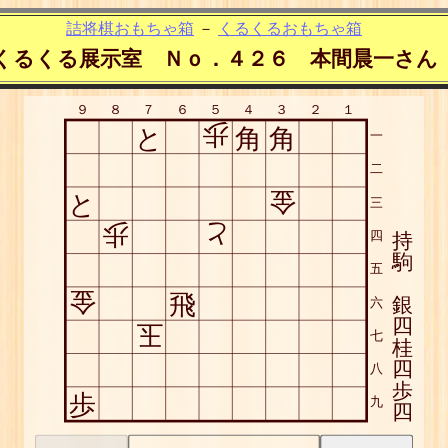
詰将棋おもちゃ箱
－
くるくるおもちゃ箱
くるくる展示室 Ｎｏ．４２６ 本間晨一さん
９
８
７
６
５
４
３
２
１
歩
と
角
角
一
二
金
と
三
歩
と
四
持
駒
五
金
飛
銀
六
四
玉
七
桂
四
八
歩
歩
九
四