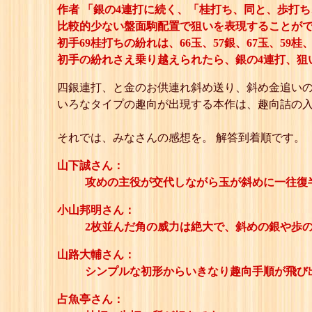
作者 「銀の4連打に続く、「桂打ち、同と、歩打
比較的少ない盤面駒配置で狙いを表現することが
初手69桂打ちの紛れは、66玉、57銀、67玉、59桂
初手の紛れさえ乗り越えられたら、銀の4連打、狙
四銀連打、と金のお供連れ斜め送り、斜め金追いの
いろなタイプの趣向が出現する本作は、趣向詰の
それでは、みなさんの感想を。 解答到着順です。
山下誠さん：
攻めの主役が交代しながら玉が斜めに一往復
小山邦明さん：
2枚並んだ角の威力は絶大で、斜めの銀や歩
山路大輔さん：
シンプルな初形からいきなり趣向手順が飛び
占魚亭さん：