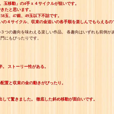
ち、玉移動」の4手ｘ４サイクルが狙いです。
できたと思います。
、58玉、47銀、49玉以下不詰です。
いの４サイクル、収束の金追いの各手順を楽しんでもらえるの
３つの趣向を味わえる楽しい作品。 各趣向はいずれも前例が
入門にもぴったりです。
半。 ストーリー性がある。
の配置と収束の金の動きがぴったり。
出して驚きました。 徹底した斜め移動が面白いです。