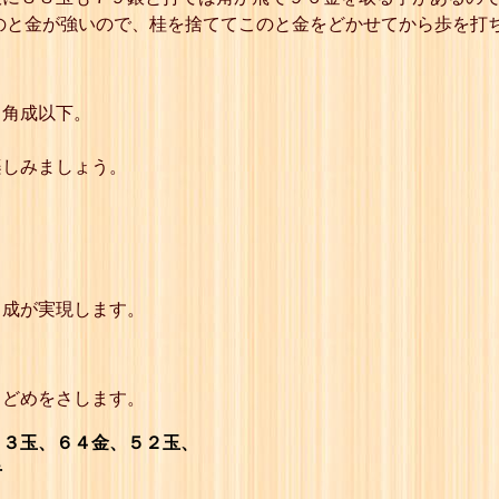
23
☗７七歩
のと金が強いので、桂を捨ててこのと金をどかせてから歩を打
24
☖８七玉
25
☗９六角成
26
☖同 玉
27
☗９七金
２角成以下。
28
☖８五玉
29
☗８六金
30
☖７四玉
楽しみましょう。
31
☗７五金
32
☖６三玉
33
☗６四金
34
☖５二玉
35
☗５三金
36
☖４一玉
37
☗４二金
角成が実現します。
詰
とどめをさします。
３玉、６４金、５２玉、
手