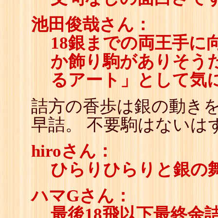
池田俊哉さん：
18銀までの両王手に
か飾り駒がありそう
るアート」として気
詰方の香歩は銀の動き
早詰。 不要駒はないは
hiroさん：
ひらりひらりと銀の
ハマGさん：
最後18飛以下最終余