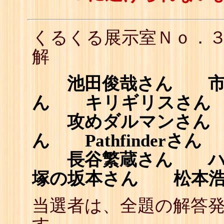
くるくる展示室Ｎｏ．
解
池田俊哉さん 市橋宗
ん キリギリスさん
攻めダルマンさん 
ん Pathfinder
長谷繁蔵さん ハマ
塚の坂本さん 松本
当選者は、全題の解答