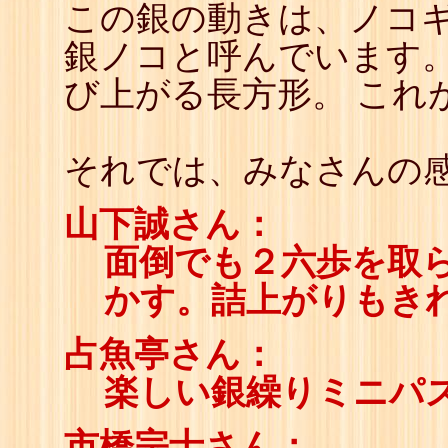
この銀の動きは、ノコ
銀ノコと呼んでいます。
び上がる長方形。 これ
それでは、みなさんの感
山下誠さん：
面倒でも２六歩を取
かす。詰上がりもき
占魚亭さん：
楽しい銀繰りミニパ
市橋宗士さん：