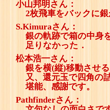
小山邦明さん：
2枚飛車をバックに
S.Kimuraさん：
銀の軌跡で箱の中身
足りなかった．
松本浩一さん：
銀を横(縦)移動させ
又、還元玉で四角の
堪能、感謝です。
Pathfinderさん：
文句なしの面白さで