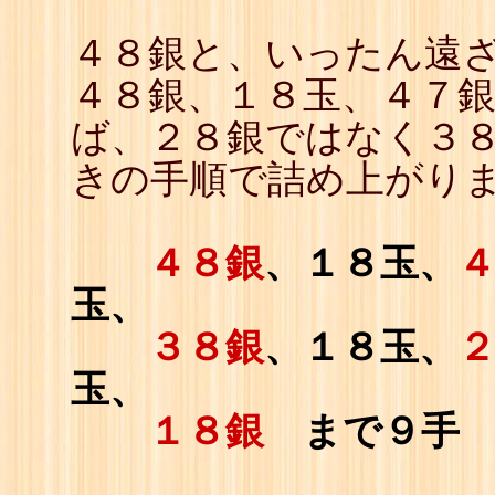
４８銀と、いったん遠
４８銀、１８玉、４７
ば、２８銀ではなく３
きの手順で詰め上がり
４８銀
、１８玉、
玉、
３８銀
、１８玉、
玉、
１８銀
まで９手