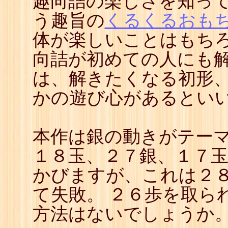
趣向詰の楽しさを知っ
う趣旨の
くるくるおも
体が楽しいことはもち
向詰が初めての人にも
は、解きたくなる初形
かの遊び心があるとい
本作は銀の動きがテーマ
１８玉、２７銀、１７
かびますが、これは２
て失敗。 ２６歩を取ら
方法はないでしょうか