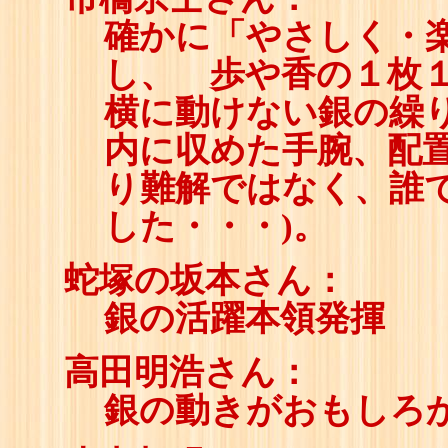
確かに「やさしく・
し、 歩や香の１枚
横に動けない銀の繰
内に収めた手腕、配
り難解ではなく、誰
した・・・)。
蛇塚の坂本さん：
銀の活躍本領発揮
高田明浩さん：
銀の動きがおもしろ