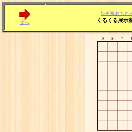
詰将棋おもち
くるくる展示
次へ
９
８
７