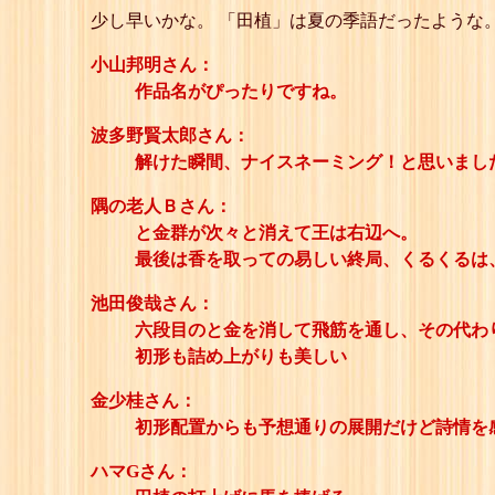
少し早いかな。 「田植」は夏の季語だったような
小山邦明さん：
作品名がぴったりですね。
波多野賢太郎さん：
解けた瞬間、ナイスネーミング！と思いまし
隅の老人Ｂさん：
と金群が次々と消えて王は右辺へ。
最後は香を取っての易しい終局、くるくるは
池田俊哉さん：
六段目のと金を消して飛筋を通し、その代わ
初形も詰め上がりも美しい
金少桂さん：
初形配置からも予想通りの展開だけど詩情を
ハマGさん：