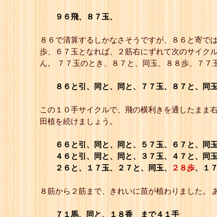
９６飛、８７玉、
８６で清算するしかなさそうですが、８６と寄では
歩、６７玉となれば、２筋右にずれて次のサイク
ん。 ７７玉のとき、８７と、同玉、８８歩、７７
８６と引、同と、同と、７７玉、８７と、同
この１０手サイクルで、飛の横利きを通したまま右
田植を続けましょう。
６６と引、同と、同と、５７玉、６７と、同
４６と引、同と、同と、３７玉、４７と、同
２６と、１７玉、２７と、同玉、
２８歩
、１
８筋から２筋まで、きれいに苗が植わりました。 
７１馬、同と、１８香 まで４１手