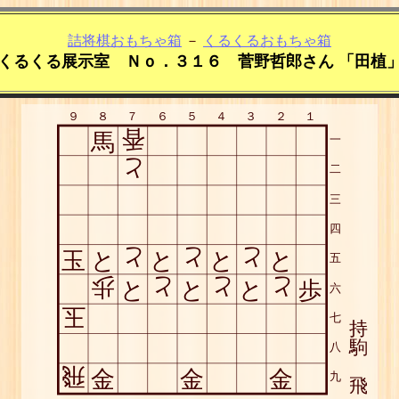
詰将棋おもちゃ箱
－
くるくるおもちゃ箱
くるくる展示室 Ｎｏ．３１６ 菅野哲郎さん 「田植
９
８
７
６
５
４
３
２
１
香
馬
一
と
二
三
四
と
と
と
玉
と
と
と
と
五
歩
と
と
と
と
と
と
歩
六
玉
七
持
駒
八
飛
金
金
金
九
飛