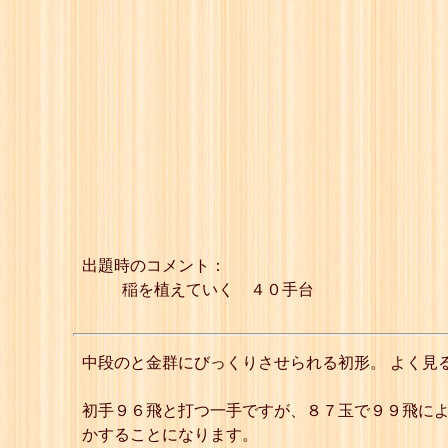
出題時のコメント：
稲を植えていく ４０手台
中段のと金群にびっくりさせられる初形。 よく見
初手９６飛と打つ一手ですが、８７玉で９９飛に
かすることになります。