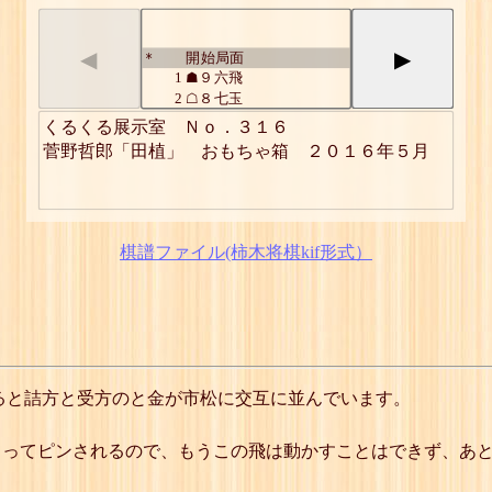
◀
▶
開始局面
*
1
☗９六飛
2
☖８七玉
3
☗８六と引
くるくる展示室　Ｎｏ．３１６

4
☖同 と
菅野哲郎「田植」　おもちゃ箱　２０１６年５月
5
☗同 と
6
☖７七玉
7
☗８七と
8
☖同 玉
9
☗８八歩
棋譜ファイル(柿木将棋kif形式）
10
☖７七玉
11
☗７八歩
12
☖６七玉
13
☗６六と引
14
☖同 と
15
☗同 と
16
☖５七玉
ると詰方と受方のと金が市松に交互に並んでいます。
17
☗６七と
18
☖同 玉
19
☗６八歩
よってピンされるので、もうこの飛は動かすことはできず、あ
20
☖５七玉
21
☗５八歩