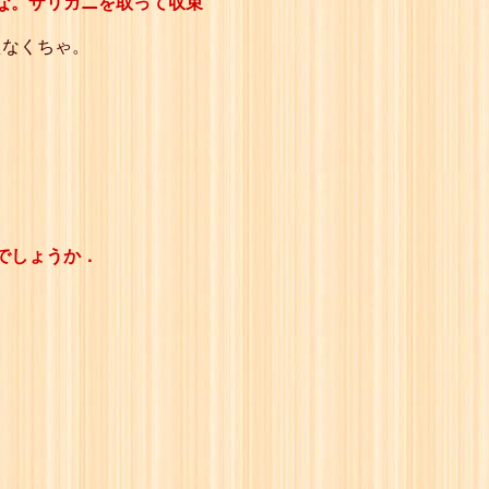
な。ザリガニを取って収束
えなくちゃ。
でしょうか．
。
。