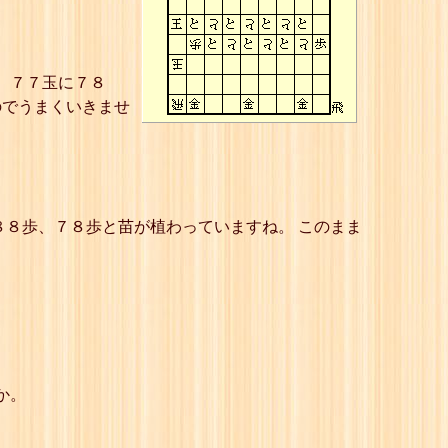
、７７玉に７８
のでうまくいきませ
８８歩、７８歩と苗が植わっていますね。 このまま
か。