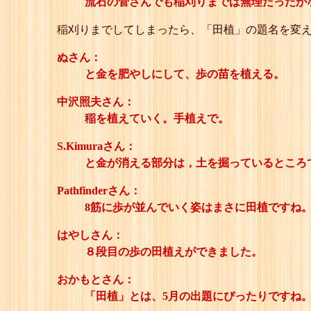
流石の菅さんでも稲刈りまでは無理だったか
稲刈りまでしてしまったら、「田植」の題名を変
ぬさん：
と金を肥やしにして、歩の苗を植える。
中沢照夫さん：
稲を植えていく。手植えで。
S.Kimuraさん：
と金が消える部分は，土を掘っているところ
Pathfinderさん：
8筋に歩が並んでいく姿はまさに田植ですね
はやしさん：
８段目の歩の田植えができました。
おかもとさん：
「田植」とは、5月の出題にぴったりですね