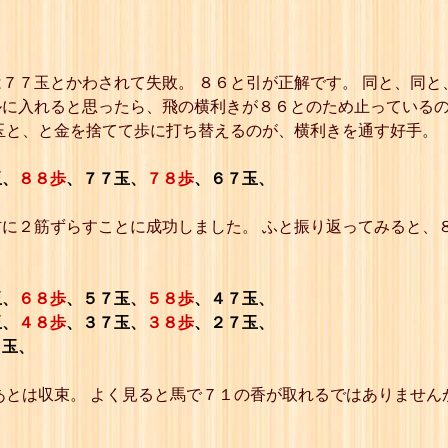
22
☖４七玉
23
☗４六と引
24
☖同 と
25
☗同 と
７７玉とかわされて失敗。 ８６と引が正解です。 同と、同と
26
☖３七玉
ルに入れると思ったら、飛の横利きが８６とのため止っている
27
☗４七と
28
☖同 玉
玉と、と金を捨てて歩に打ち替えるのが、横利きを通す好手。
29
☗４八歩
30
☖３七玉
玉、
８８歩
、７７玉、
７８歩
、６７玉、
31
☗３八歩
32
☖２七玉
33
☗２六と
に２筋ずらすことに成功しました。 ふと振り返ってみると、
34
☖１七玉
35
☗２七と
36
☖同 玉
37
☗２八歩
玉、
６８歩
、５７玉、
５８歩
、４７玉、
38
☖１七玉
玉、
４８歩
、３７玉、
３８歩
、２７玉、
39
☗７一馬
７玉、
40
☖同 と
41
☗１八香
詰
あとは収束。 よく見ると馬で７１の香が取れるではありません