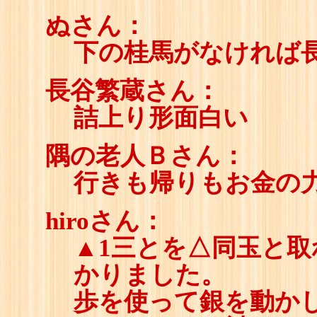
ぬさん：
下の桂馬がなければ
長谷繁蔵さん：
詰上り形面白い
隅の老人Ｂさん：
行きも帰りもお金の
hiroさん：
▲1三とを△同玉と
かりました。
歩を使って銀を動か