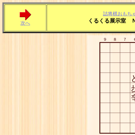
詰将棋おもち
くるくる展示室 
次へ
９
８
７