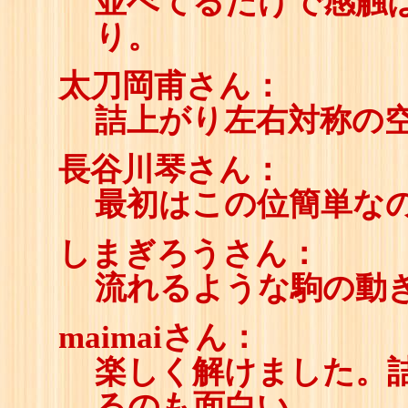
並べてるだけで感触
り。
太刀岡甫さん：
詰上がり左右対称の
長谷川琴さん：
最初はこの位簡単な
しまぎろうさん：
流れるような駒の動
maimaiさん：
楽しく解けました。
るのも面白い