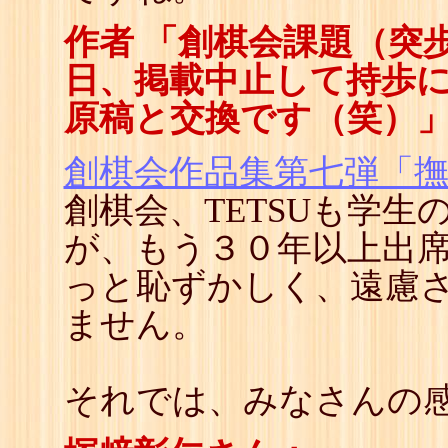
作者 「創棋会課題（突
日、掲載中止して持歩
原稿と交換です（笑）
創棋会作品集第七弾「
創棋会、TETSUも学
が、もう３０年以上出
っと恥ずかしく、遠慮さ
ません。
それでは、みなさんの感