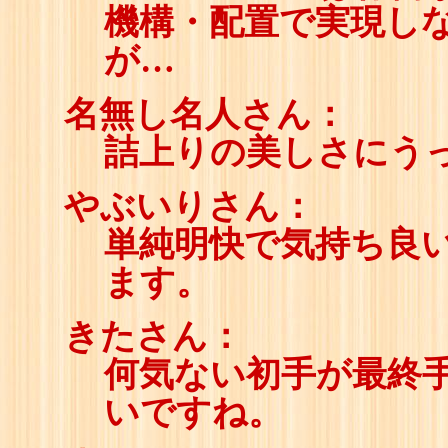
機構・配置で実現し
が…
名無し名人さん：
詰上りの美しさにう
やぶいりさん：
単純明快で気持ち良
ます。
きたさん：
何気ない初手が最終
いですね。