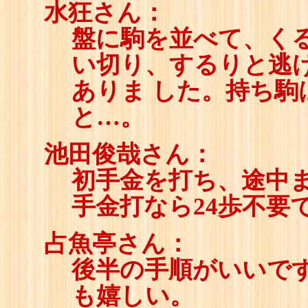
水狂さん：
盤に駒を並べて、く
い切り、するりと逃
ありま した。持ち
と…。
池田俊哉さん：
初手金を打ち、途中
手金打なら24歩不要
占魚亭さん：
後半の手順がいいで
も嬉しい。