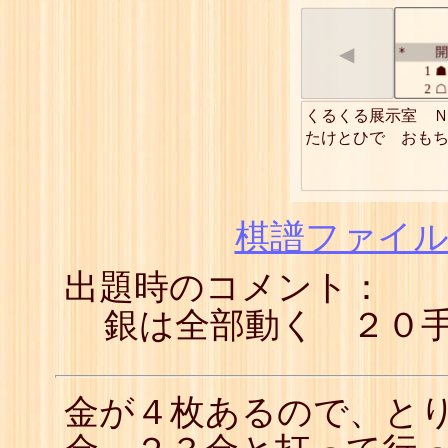
◀
開
*
1
☗
2
☖
3
☗
くるくる展示室　Ｎ
4
☖
たけとひで　おも
5
☗
6
☖
7
☗
8
☖
9
☗
棋譜ファイル(
10
☖
11
☗
出題時のコメント：
12
☖
13
☗
14
☖
銀は全部動く ２０
15
☗
16
☖
17
☗
18
☖
金が４枚あるので、と
19
☗
20
☖
21
☗