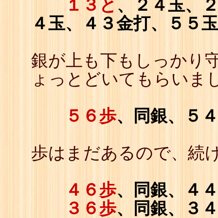
１３と
、２４玉、
４玉、４３金打、５５
銀が上も下もしっかり守
ょっとどいてもらいま
５６歩
、同銀、５
歩はまだあるので、続
４６歩
、同銀、４
３６歩
、同銀、３