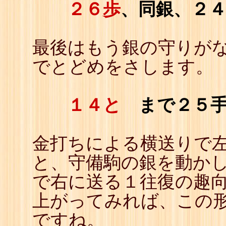
２６歩
、同銀、２
最後はもう銀の守りが
でとどめをさします。
１４と
まで
２５
金打ちによる横送りで
と、守備駒の銀を動か
で右に送る１往復の趣向
上がってみれば、この
ですね。