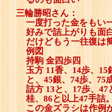
三輪勝昭さん：
一度打った金をもい
好みで詰上がりも面
だけどもう一往復は
例図
持駒 金四歩四
玉方 11香、14歩、15
と、45銀、74歩、75
詰方 13と、17歩、47
桂、86と以上47手詰
この金ズラシは作例