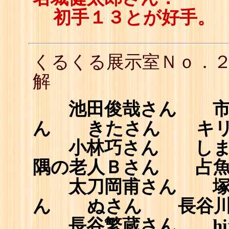
初手１３とが好手。
くるくる展示室Ｎｏ．
解
池田俊哉さん 市原誠
ん きたさん キリ
小林巧さん しま
隅の老人Ｂさん 占魚
太刀岡甫さん 塚﨑
ん ぬさん 長谷川
長谷繁蔵さん hi