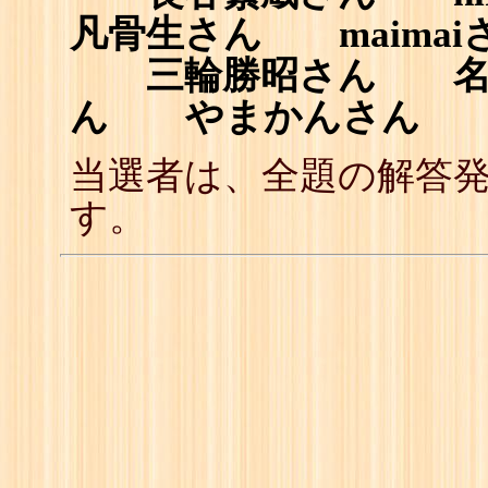
凡骨生さん maimai
三輪勝昭さん 名城
ん やまかんさん
当選者は、全題の解答
す。