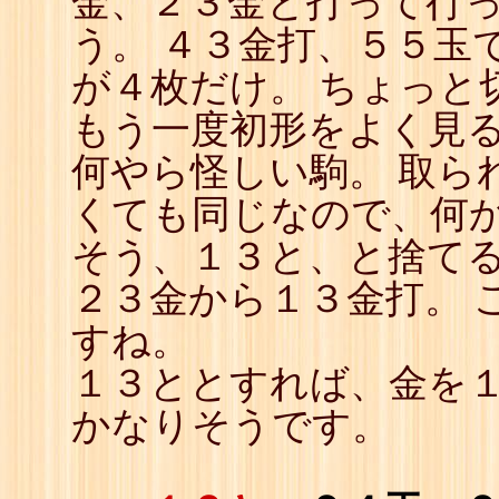
金、２３金と打って行
22
☖
う。 ４３金打、５５玉
23
☗
24
☖
が４枚だけ。 ちょっと
25
☗
もう一度初形をよく見
何やら怪しい駒。 取ら
くても同じなので、何
そう、１３と、と捨てる
２３金から１３金打。 
すね。
１３ととすれば、金を
かなりそうです。