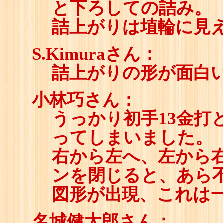
と下ろしての詰み。
詰上がりは埴輪に見
S.Kimuraさん：
詰上がりの形が面白
小林巧さん：
うっかり初手13金打
ってしまいました。
右から左へ、左から
ンを閉じると、あら
図形が出現、これは
名城健太郎さん：