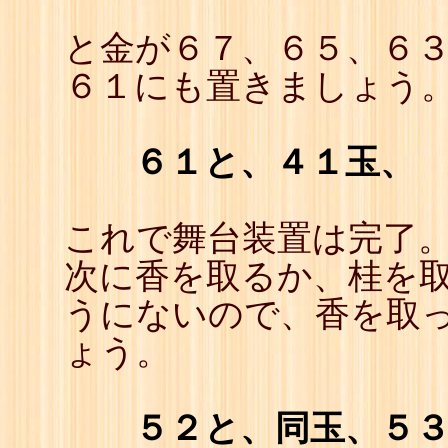
と金が６７、６５、６
６１にも置きましょう
６１と、４１玉、
これで舞台装置は完了
次に香を取るか、桂を取
うにないので、香を取
ょう。
５２と、同玉、５