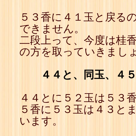
５３香に４１玉と戻るの
できません。
二段上って、今度は桂香
の方を取っていきまし
４４と、同玉、４
４４とに５２玉は５３香
５香に５３玉は４３とま
います。