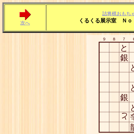
詰将棋おもち
くるくる展示室 Ｎｏ
次へ
９
８
７
と
銀
銀
と