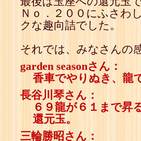
最後は玉座への還元玉
Ｎｏ．２００にふさわ
クな趣向詰でした。
それでは、みなさんの感
garden seasonさん：
香車でやりぬき、龍
長谷川琴さん：
６９龍が６１まで昇
還元玉。
三輪勝昭さん：