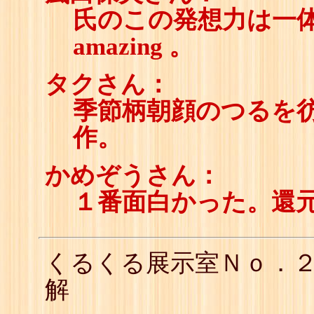
氏のこの発想力は一
amazing 。
タクさん：
季節柄朝顔のつるを
作。
かめぞうさん：
１番面白かった。還
くるくる展示室Ｎｏ．
解