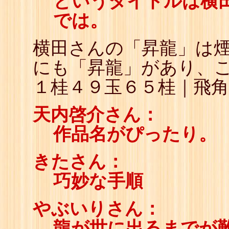
というタイトルは横
では。
横田さんの「昇龍」は煙
にも「昇龍」があり、
１桂４９玉６５桂｜飛
天内啓介さん：
作品名がぴったり。
きたさん：
巧妙な手順
やぶいりさん：
龍が世に出るまでが