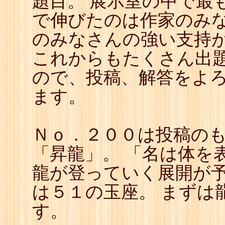
題目。 展示室の中で最
22
☖
で伸びたのは作家のみ
23
☗
24
☖
のみなさんの強い支持
25
☗
26
☖
これからもたくさん出
27
☗
28
☖
ので、投稿、解答をよ
29
☗
30
☖
ます。
31
☗
32
☖
33
☗
34
☖
Ｎｏ．２００は投稿の
35
☗
36
☖
37
☗
「昇龍」。 「名は体を
38
☖
39
☗
龍が登っていく展開が
は５１の玉座。 まずは
す。