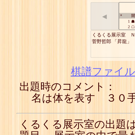
◀
開
*
1
☗
2
☖
3
☗
くるくる展示室　Ｎ
4
☖
菅野哲郎 「昇龍」
5
☗
6
☖
7
☗
8
☖
9
☗
棋譜ファイル(
10
☖
11
☗
出題時のコメント：
12
☖
13
☗
14
☖
名は体を表す ３０
15
☗
16
☖
17
☗
18
☖
くるくる展示室の出題
19
☗
20
☖
21
☗