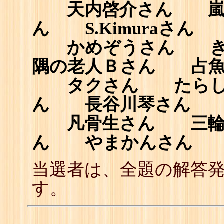
天内啓介さん 嵐田
ん S.Kimuraさん ga
かめぞうさん き
隅の老人Ｂさん 占魚
タクさん たらし
ん 長谷川琴さん 
凡骨生さん 三輪
ん やまかんさん 
当選者は、全題の解答
す。