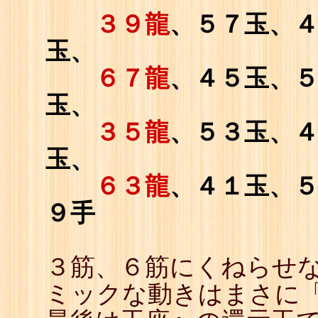
３９龍
、５７玉、
玉、
６７龍
、４５玉、
玉、
３５龍
、５３玉、
玉、
６３龍
、４１玉、
９手
３筋、６筋にくねらせな
ミックな動きはまさに