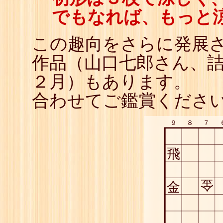
でもなれば、もっと
この趣向をさらに発展
作品（山口七郎さん、
２月）もあります。
合わせてご鑑賞くださ
９
８
７
飛
金
金