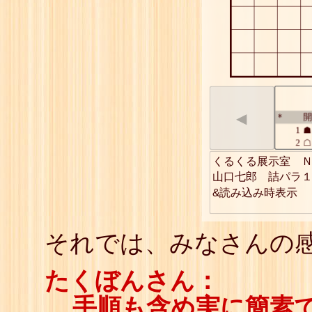
◀
開
*
1
☗
2
☖
3
☗
くるくる展示室　Ｎ
4
☖
山口七郎　詰パラ１
5
☗
&読み込み時表示
6
☖
7
☗
8
☖
9
☗
それでは、みなさんの感
10
☖
11
☗
たくぼんさん：
12
☖
13
☗
14
☖
手順も含め実に簡素
15
☗