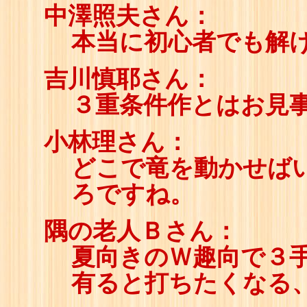
中澤照夫さん：
本当に初心者でも解
吉川慎耶さん：
３重条件作とはお見
小林理さん：
どこで竜を動かせば
ろですね。
隅の老人Ｂさん：
夏向きのＷ趣向で３
有ると打ちたくなる