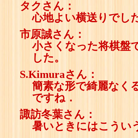
タクさん：
心地よい横送りでし
市原誠さん：
小さくなった将棋盤
した。
S.Kimuraさん：
簡素な形で綺麗なく
ですね．
諏訪冬葉さん：
暑いときにはこうい