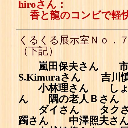
hiroさん：
香と龍のコンビで軽
くるくる展示室Ｎｏ．
（下記）
嵐田保夫さん 市
S.Kimuraさん 吉川
小林理さん しょ
ん 隅の老人Ｂさん
ダイさん タクさ
躅さん 中澤照夫さ