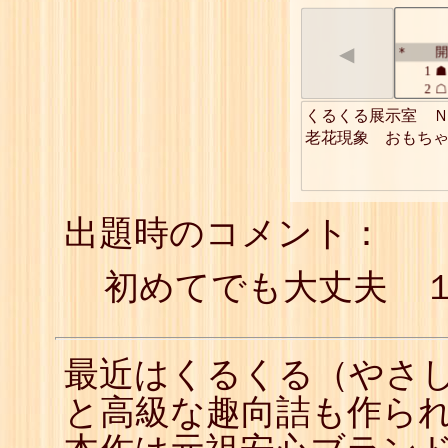
◀
開
*
1
☗
2
☖
3
☗
くるくる展示室　Ｎ
4
☖
老花現象　おもち
5
☗
6
☖
7
☗
8
☖
9
☗
出題時のコメント：
10
☖
11
☗
初めてでも大丈夫 
12
☖
13
☗
14
☖
15
☗
最近はくるくる（やさ
と高級な趣向詰も作ら