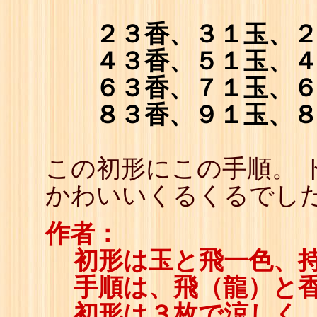
２３香、３１玉、
４３香、５１玉、
６３香、７１玉、
８３香、９１玉、
この初形にこの手順。 
かわいいくるくるでし
作者：
初形は玉と飛一色、
手順は、飛（龍）と
初形は３枚で涼しく