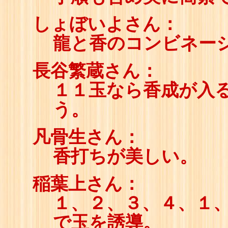
16
☖
しょぼいよさん：
17
☗
18
☖
龍と香のコンビネー
19
☗
20
☖
21
☗
長谷繁蔵さん：
22
☖
23
☗
１１玉なら香成が入
24
☖
25
☗
う。
26
☖
27
☗
28
☖
凡骨生さん：
29
☗
30
☖
香打ちが美しい。
31
☗
32
☖
33
☗
稲葉上さん：
１、２、３、４、１
で玉を誘導。