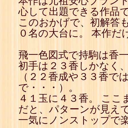
本作は元祖安心ブラン
心して出題できる作品
このおかげで、初解答
０名の大台に。 本作だ
飛一色図式で持駒は香
初手は２３香しかなく
（２２香成や３３香で
で・・・）。
４１玉に４３香。 ここ
だと、パターンが見え
一気にノンストップで