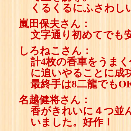
くるくるにふさわし
嵐田保夫さん：
文字通り初めてでも
しろねこさん：
計4枚の香車をうま
に追いやることに成
最終手は8二龍でもO
名越健将さん：
香がきれいに４つ並
いました。好作！