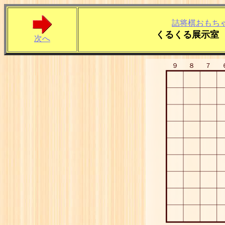
詰将棋おもち
くるくる展示室
次へ
９
８
７