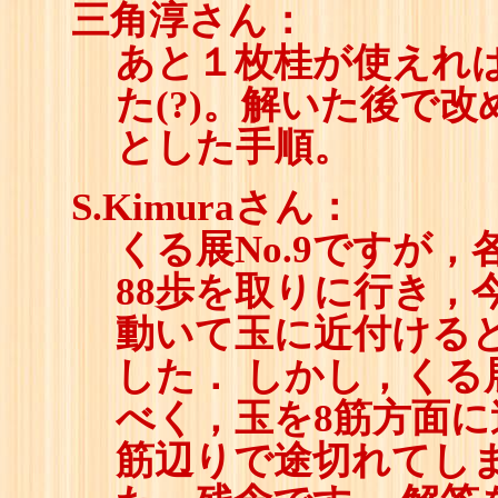
三角淳さん：
あと１枚桂が使えれ
た(?)。解いた後で
とした手順。
S.Kimuraさん：
くる展No.9ですが
88歩を取りに行き，
動いて玉に近付ける
した． しかし，くる展
べく，玉を8筋方面に
筋辺りで途切れてし