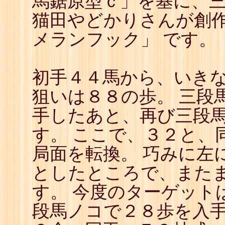
馬鋸原型ｃ」を基に、
22
☖
猫田やどかりさんが創作
23
☗
24
☖
メランフック」 です。
25
☗
26
☖
27
☗
28
☖
初手４４馬から、いき
29
☗
30
☖
狙いは８８の歩。 三段
31
☗
32
☖
手したあと、再び三段
33
☗
34
☖
す。 ここで、３２と、
35
☗
36
☖
37
☗
局面を転換。 巧みに左
38
☖
39
☗
としたところで、また
40
☖
41
☗
す。 今度のターゲット
42
☖
43
☗
段馬ノコで２８歩を入
44
☖
45
☗