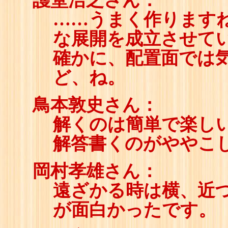
護堂浩之さん：
118
☖
……うまく作ります
119
☗
な展開を成立させて
確かに、配置面では
ど、ね。
鳥本敦史さん：
解くのは簡単で楽し
解答書くのがややこ
岡村孝雄さん：
遠ざかる時は横、近
が面白かったです。