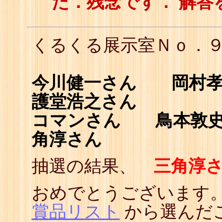
た．残念です． 解答
くるくる展示室Ｎｏ．
今川健一さん 岡村
護堂浩之さん
コマンさん 鳥本敦
角淳さん
抽選の結果、
三角淳
おめでとうございます。
賞品リスト
から選んだ