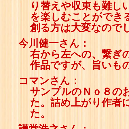
り替えや収束も難し
94
☖
95
☗
を楽しむことができ
96
☖
97
☗
創る方は大変なので
98
☖
99
☗
100
☖
今川健一さん：
101
☗
102
☖
右から左への、繋ぎ
103
☗
104
☖
作品ですが、旨いも
105
☗
106
☖
107
☗
コマンさん：
108
☖
109
☗
サンプルのＮｏ８の
110
☖
111
☗
た。詰め上がり作者
112
☖
113
☗
た。
114
☖
115
☗
116
☖
117
☗