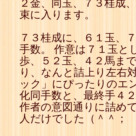
２金、同玉、７３桂成
46
☖
47
☗
束に入ります。
48
☖
49
☗
50
☖
51
☗
７３桂成に、６１玉、
52
☖
53
☗
手数。 作意は７１玉と
54
☖
55
☗
歩、５２玉、４２馬まで
56
☖
57
☗
り、なんと詰上り左右対
58
☖
59
☗
ック」にぴったりのエン
60
☖
61
☗
化同手数と、最終手４
62
☖
63
☗
作者の意図通りに詰め
64
☖
65
☗
人だけでした（＾＾；
66
☖
67
☗
68
☖
69
☗