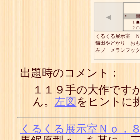
◀
開
*
1
☗
2
☖
3
☗
くるくる展示室　Ｎ
4
☖
猫田やどかり　おも
5
☗
左ブーメランフッ
6
☖
7
☗
8
☖
9
☗
出題時のコメント：
10
☖
11
☗
１１９手の大作です
12
☖
13
☗
14
☖
ん。
左図
をヒントに
15
☗
16
☖
17
☗
18
☖
くるくる展示室Ｎｏ．
19
☗
20
☖
21
☗