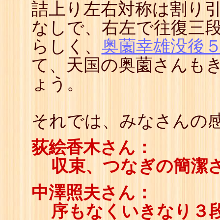
詰上り左右対称は割り
70
☖
71
☗
なしで、右左で往復三
72
☖
73
☗
らしく、
奥薗幸雄没後
74
☖
75
☗
て、天国の奥薗さんも
76
☖
77
☗
ょう。
78
☖
79
☗
80
☖
81
☗
それでは、みなさんの感
82
☖
83
☗
84
☖
荻絵香木さん：
85
☗
86
☖
収束、つなぎの簡潔
87
☗
88
☖
89
☗
中澤照夫さん：
90
☖
91
☗
序もなくいきなり３
92
☖
93
☗