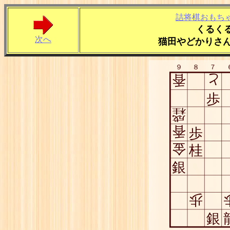
詰将棋おもち
くるく
次へ
猫田やどかりさん
９
８
７
香
と
歩
桂
成
香
歩
金
桂
銀
歩
銀