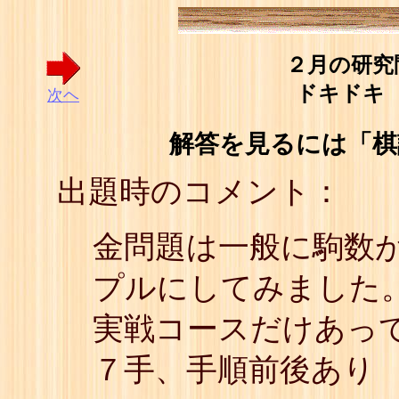
２月の研究
ドキドキ
次ヘ
解答を見るには「棋
出題時のコメント：
金問題は一般に駒数
プルにしてみました
実戦コースだけあっ
７手、手順前後あり