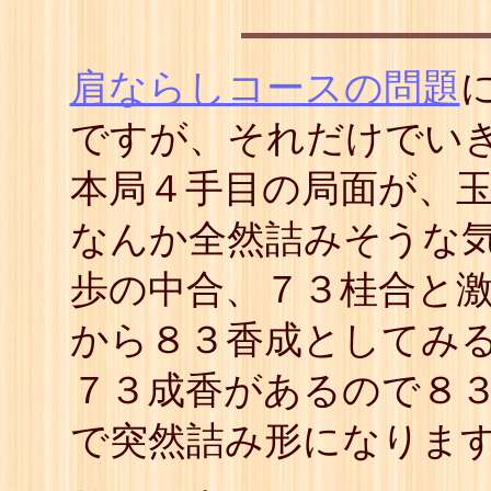
肩ならしコースの問題
ですが、それだけでいき
本局４手目の局面が、
なんか全然詰みそうな気
歩の中合、７３桂合と
から８３香成としてみる
７３成香があるので８
で突然詰み形になりま