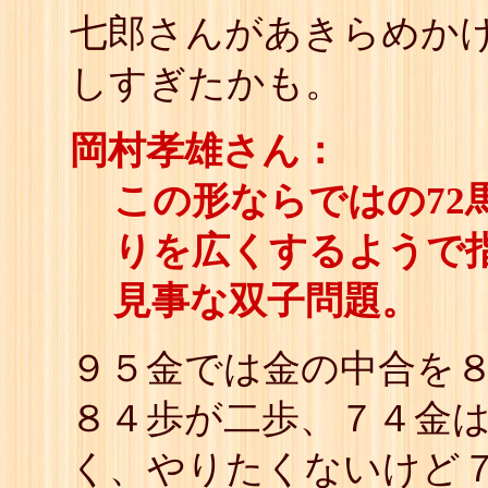
七郎さんがあきらめか
しすぎたかも。
岡村孝雄さん：
この形ならではの72
りを広くするようで指
見事な双子問題。
９５金では金の中合を
８４歩が二歩、７４金は
く、やりたくないけど