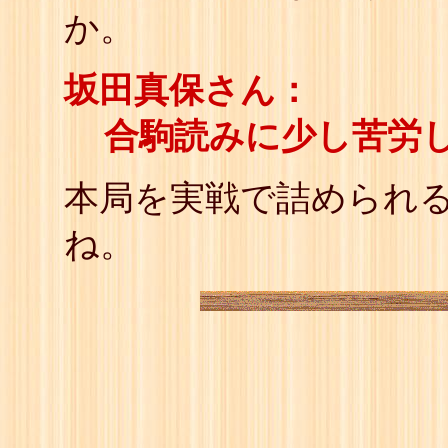
か。
坂田真保さん：
合駒読みに少し苦労
本局を実戦で詰められ
ね。