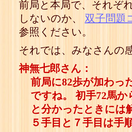
前局と本局で、それぞ
しないのか、
双子問題
参照ください。
それでは、みなさんの感
神無七郎さん：
前局に82歩が加わっ
ですね。 初手72馬
と分かったときには解
５手目と７手目は手