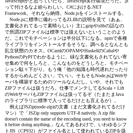
JavaScriptかと思っていたら、JavaScript実行環境だった。.js
って付けるなよ紛らわしい。C#における.NET
Framework。それなら納得。Node.jsをインストールする。
Node.jsに標準に備わってるZLIBの説明を見て（あぁ、
文書化されてるって素晴らしい）主にgzipやzlibの話なの
で所謂ZIPファイルは標準では扱えないということのよう
だ。これでモチベーションは半分以下になる。npmで各種
ライブラリをインストールするそうな。調べるとなんとも
乱立状態のカオス。OCamlのOPAMやHaskellのCabalや
PythonのPyPIでわかるように、碌な文書化もされてない寄
せ集めで何をしろと、こんなものをどうしろと。モチベー
ション駄々下がり。もう俺「他の知識も時代遅れだったり
するからめんどくさい」でいい。そもそもNode.jsはWebサ
ーバを構築するためのツールなんだし。いや、それでも
ZIPファイルは扱うだろ。仕事でメンテしてるScala + Lift
のWebサーバもZIPファイルは扱ってるぞ（たまたまJava
のライブラリに標準で入ってるだけとも言えるが）。
例えばJSZip(node-zip)の文書（まだ文書化されてるだけ
マシ）で「JSZip only supports UTF-8 natively. A zip file
doesn't contain the name of the encoding used, you need to know
it before doing anything.」なんてあるわけで、いわゆるシフ
トJIS（CP932）がファイル名として使われているZIPを扱