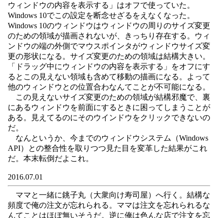
ウィンドウの内容を表示する」はオフで使っていた。
Windows 10でこの設定を断念せざるをえなくなった。
Windows 10のウィンドウはウィンドウの周りのサイズ変更
のための領域が描画されないが、きっちり存在する。ウィ
ンドウの端の外側でマウスポインタがウィンドウサイズ変
更の形状になる。サイズ変更のための領域は結構大きい。
「ドラッグ中にウィンドウの内容を表示する」をオフにす
るとこの見えない領域も含めて移動の描画になる。よって
他のウィンドウとの位置合わなんてことが不可能になる。
この見えないサイズ変更のための領域が結構邪魔で、裏
にあるウィンドウを前面にするときに困ってしまうことが
ある。見えてるのにそのウインドウをクリックできないの
だ。
なんというか、今までのウィンドウシステム（Windows
API）との整合性を取りつつ見た目を変革した結果がこれ
だ。本末転倒だよこれ。
2016.07.01
ママと一緒に銚子丸（大衆向け寿司屋）へ行く。結構な
頻度で俺の注文が忘れられる。ママは注文を忘れられるな
んてことはほぼ無いそうだ。逆に俺は色んな店で注文を忘