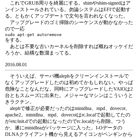
これでGRUB周りを綺麗にする。shimやshim-signedはア
ンインストールされている。勿論システムはEFIで起動す
る。ともかくアップデートで文句を言われなくなった。
アップグレードのゴミ掃除のシーケンスが動かなかった
ので一応
をする。
あとは不要な古いカーネルを削除すれば概ねオッケイだ
ろうか。結構な数溜まってる。
2016.08.01
そういえば、サーバ機alephをクリーンインストールで
なくアップグレードしたのは初めてかもしれない。やっぱ
危険なことなんだな。同時にアップグレードしたVAIOは2
台ともスムーズに出来た。メジャーなマシンはこういうと
きラクチン。
alephで修正が必要だったのはminidlna、mpd、dovecot、
apache2。minidlna、mpd、dovecotはrc.localで起動してたの
が/etc/init.dでの起動になったのでrc.localから削除。つう
か、遂にminidlnaがパッケージに入った。I-Oデータの
DLNAクライアント機から見えるアイコンがペンギンから