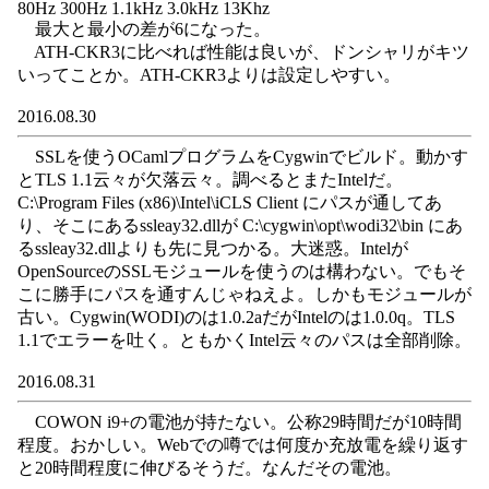
80Hz 300Hz 1.1kHz 3.0kHz 13Khz
最大と最小の差が6になった。
ATH-CKR3に比べれば性能は良いが、ドンシャリがキツ
いってことか。ATH-CKR3よりは設定しやすい。
2016.08.30
SSLを使うOCamlプログラムをCygwinでビルド。動かす
とTLS 1.1云々が欠落云々。調べるとまたIntelだ。
C:\Program Files (x86)\Intel\iCLS Client にパスが通してあ
り、そこにあるssleay32.dllが C:\cygwin\opt\wodi32\bin にあ
るssleay32.dllよりも先に見つかる。大迷惑。Intelが
OpenSourceのSSLモジュールを使うのは構わない。でもそ
こに勝手にパスを通すんじゃねえよ。しかもモジュールが
古い。Cygwin(WODI)のは1.0.2aだがIntelのは1.0.0q。TLS
1.1でエラーを吐く。ともかくIntel云々のパスは全部削除。
2016.08.31
COWON i9+の電池が持たない。公称29時間だが10時間
程度。おかしい。Webでの噂では何度か充放電を繰り返す
と20時間程度に伸びるそうだ。なんだその電池。