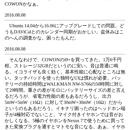
COWONかなぁ。
2016.08.08
Ubuntu 14.04から16.06にアップグレードしての問題。ど
うもDAViCalとのカレンダー同期がおかしい。盆休みはこ
のへんの調査かな。困ったもんだ。
2016.08.08
そんなわけで、COWONのi9+を買ってきた。1万6千円
程。ストレージ32GBだというのに安い。音は普通に鳴
る。イコライザも良く効く。基本性能に心配なところは無
い。タッチパッドを使った独特なUIは慣れが必要。バッ
テリーの持続時間はWALKMAN NW-S766の50時間に対し
て29時間。重さの差がモロにバッテリーサイズの差と言え
るだろうが、省電力性能の差もあるだろうし、出力
5mW+5mW（16Ω）に対して30mW+30mW（16Ω）だから
というのもあるだろう。イキナリ困ったのはヘッドホン端
子が4極対応でないこと。マイク付きイヤホンでは音がお
かしくなる。5極のイヤホンをNexus 7で使うために買って
きた変換プラグを通すとマトモな音になる。あぁ、イヤホ