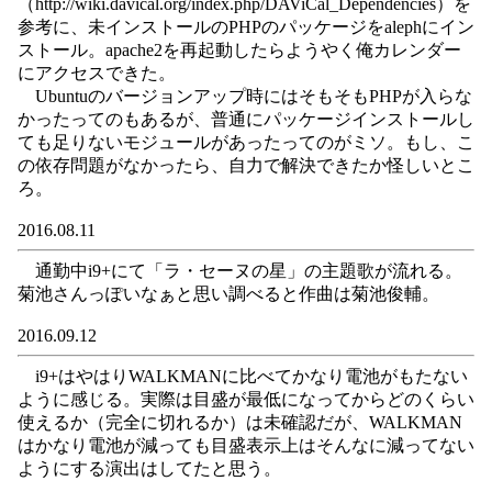
（http://wiki.davical.org/index.php/DAViCal_Dependencies）を
参考に、未インストールのPHPのパッケージをalephにイン
ストール。apache2を再起動したらようやく俺カレンダー
にアクセスできた。
Ubuntuのバージョンアップ時にはそもそもPHPが入らな
かったってのもあるが、普通にパッケージインストールし
ても足りないモジュールがあったってのがミソ。もし、こ
の依存問題がなかったら、自力で解決できたか怪しいとこ
ろ。
2016.08.11
通勤中i9+にて「ラ・セーヌの星」の主題歌が流れる。
菊池さんっぽいなぁと思い調べると作曲は菊池俊輔。
2016.09.12
i9+はやはりWALKMANに比べてかなり電池がもたない
ように感じる。実際は目盛が最低になってからどのくらい
使えるか（完全に切れるか）は未確認だが、WALKMAN
はかなり電池が減っても目盛表示上はそんなに減ってない
ようにする演出はしてたと思う。