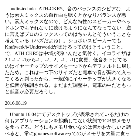
audio-technica ATH-CKR5、音のバランスのシビアな、よ
うは素人ミックスの自作曲を聴くとかなりバランスが悪
い。素人ミックスなので、どんな特性のスピーカーやヘッ
ドホンでもそれなりに聴けるようになんてなってない。逆
に言えばプロのミックスってのはちゃんとそういうことを
考えている（ハズだよね）。ショボいスピーカーでも
KraftwerkやUnderworldが聴けるってのはそういうこと。
で、ATH-CKR5は中域が弱いんだと気付く。イコライザは
2 1 -1 -1 -1から-1、-2、2、-1、-1に変更。低音を下げてる
のはイヤーチップのサイズを一つ下からデフォルトに戻し
たため。これは一つ下のサイズだと電車で音が漏れて入っ
てくると判ったから。一般的にイヤーチップが大きくなる
と低音が強調される。まだまだ調整中。電車の中だともっ
と低音が必要だろうし。
2016.08.19
Ubuntu 16.04にてデスクトップが表示されているだけの
何もアプリケーションを起動してない状態で1GB超メモリ
を食ってる。どうにもメモリ食いなのは何かおかしいと調
べると、常にgnomes-softwareってのがメモリを大量に食っ