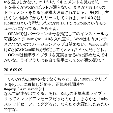
reを選ぶしかない。re 1.6.1のドキュメントを見ながらコー
ドを書くがWodiでビルドが通らない。まさかとre 1.4.0の
ドキュメントを見ると結構大改造されている。呼び出し方
法くらい固めてからリリースしてくれよ。re 1.4.0では
substringsという型だったのがre 1.6.1ではGroupというモジ
ュールになってる。あちゃぁ。
OPAMではバージョン番号を指定してのインストールも
可能なのでLinuxでre 1.4.0を入れ直す。Wodiはもうメンテ
されてないのでバージョンアップは望めない。Windows向
けの別のOCaml環境が安定してくれればいいんだけどね。
OCamlは標準ライブラリを充実させるのは諦めたんです
かいな。ライブラリは各自で勝手にってのが世の流れ？
2016.09.09
いいかげんRubyを捨てなくちゃと、古いRubyスクリプ
トをPythonに移植し始める。正規表現関連で
なんて記述が出てくる。あれ、Rubyの正規表現ライブラ
リってスレッドアンセーフだったのかよ。まさかと「ruby
スレッドセーフ」でググると、なんだか大変だったみたい
ですな。