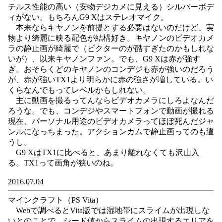
テルス性能の高い（安物デジカメに見える）シルバーボデ
ィがない。もちろんG9 Xはステレオマイク。
本来ならキヤノンを前提とする必要はないのだけど、実
物より綺麗に映る配色が結構好き。キヤノンのビデオカメ
ラの静止画が綺麗で（ビクターのが酷すぎたのかもしれな
いが）、以来キヤノンファン。でも、G9 Xは赤が強す
ぎ。おそらくどのキヤノンのコンデジも赤が強いのだろう
が、赤が強いTX1より明らかに赤の強さが増している。い
くらなんでもってレベルかもしれない。
主に動画を撮るってんならビデオカメラにしろよなんだ
ろうな。でも、コンデジやスマートフォンで動画が撮れる
現在、パーソナル用途のビデオカメラってほぼ死んだジャ
ンルになっちまった。アクションカムで静止画ってのも違
うし。
G9 XはTX1に比べると、あまり離れなくても沢山入
る。TX1って画角が狭いのね。
2016.07.04
マインクラフト（PS Vita）
Webで調べるとVita版では湿地帯にスライムが出現しな
いとのことで、シード値からスライムの出現するエリアを