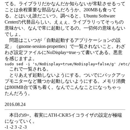
てる。ライブラリだかなんだか知らないが常駐させるって
ことは余程重要な部品なんだろうか、200MBも食って
る。とはいえ誰だこいつ。調べると、Ubuntu Software
Centerの代替品らしい。えぇぇ、ライブラリってそっちの
意味かい、なんで常に起動してるの。一切何の意味もない
でしょ。
問題はこいつが「自動起動するアプリケーションの設
定」（gnome-session-properties）で一覧されないこと。わざ
わざ設定ファイルにNoDisplay=trueって書いてある。悪意
を感じますよ。
これで一覧される。
とりあえず起動しないようにする。ついでにバックアッ
プモニターなど幾つか起動しないようにする。メモリ消費
は800MB台で落ち着く。なんでこんなことになっちゃっ
たんだろう。
2016.08.24
本日のi9+。着実にATH-CKR5イコライザの設定が極端
になっていく。
-1 -2 3 -2 -3