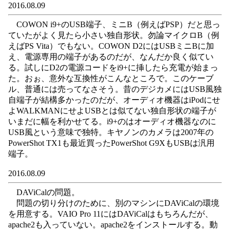
2016.08.09
COWON i9+のUSB端子、ミニB（例えばPSP）だと思っ
ていたがよく見たら小さい独自形状。勿論マイクロB（例
えばPS Vita）でもない。COWON D2にはUSBミニBに加
え、電源専用の端子があるのだが、なんだか良く似てい
る。試しにD2の電源コードをi9+に挿したら充電が始まっ
た。おぉ、意外な互換性がこんなところで。このケーブ
ル、普通には売ってなさそう。昔のデジカメにはUSB風独
自端子が結構多かったのだが、オーディオ機器はiPodにせ
よWALKMANにせよUSBとは似てない独自形状の端子が
いまだに幅を利かせてる。i9+のはオーディオ機器なのに
USB風という意味で独特。キヤノンのカメラは2007年の
PowerShot TX1も最近買ったPowerShot G9XもUSBは汎用
端子。
2016.08.09
DAViCalの問題。
問題の切り分けのために、別のマシンにDAViCalの環境
を用意する。VAIO Pro 11にはDAViCalはもちろんだが、
apache2も入っていない。apache2をインストールする。動