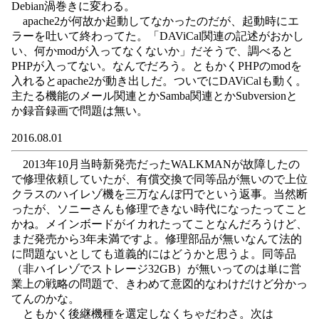
Debian渦巻きに変わる。
apache2が何故か起動してなかったのだが、起動時にエ
ラーを吐いて終わってた。「DAViCal関連の記述がおかし
い、何かmodが入ってなくないか」だそうで、調べると
PHPが入ってない。なんでだろう。ともかくPHPのmodを
入れるとapache2が動き出しだ。ついでにDAViCalも動く。
主たる機能のメール関連とかSamba関連とかSubversionと
か録音録画で問題は無い。
2016.08.01
2013年10月当時新発売だったWALKMANが故障したの
で修理依頼していたが、有償交換で同等品が無いので上位
クラスのハイレゾ機を三万なんぼ円でという返事。当然断
ったが、ソニーさんも修理できない時代になったってこと
かね。メインボードがイカれたってことなんだろうけど、
まだ発売から3年未満ですよ。修理部品が無いなんて法的
に問題ないとしても道義的にはどうかと思うよ。同等品
（非ハイレゾでストレージ32GB）が無いってのは単に営
業上の戦略の問題で、きわめて意図的なわけだけど分かっ
てんのかな。
ともかく後継機種を選定しなくちゃだわさ。次は