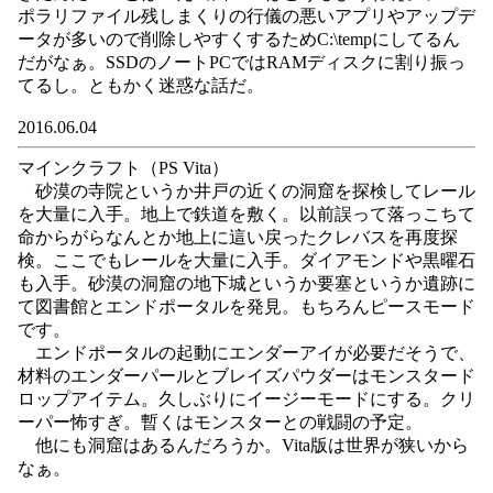
ポラリファイル残しまくりの行儀の悪いアプリやアップデ
ータが多いので削除しやすくするためC:\tempにしてるん
だがなぁ。SSDのノートPCではRAMディスクに割り振っ
てるし。ともかく迷惑な話だ。
2016.06.04
マインクラフト（PS Vita）
砂漠の寺院というか井戸の近くの洞窟を探検してレール
を大量に入手。地上で鉄道を敷く。以前誤って落っこちて
命からがらなんとか地上に這い戻ったクレバスを再度探
検。ここでもレールを大量に入手。ダイアモンドや黒曜石
も入手。砂漠の洞窟の地下城というか要塞というか遺跡に
て図書館とエンドポータルを発見。もちろんピースモード
です。
エンドポータルの起動にエンダーアイが必要だそうで、
材料のエンダーパールとブレイズパウダーはモンスタード
ロップアイテム。久しぶりにイージーモードにする。クリ
ーパー怖すぎ。暫くはモンスターとの戦闘の予定。
他にも洞窟はあるんだろうか。Vita版は世界が狭いから
なぁ。