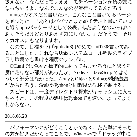
扱えない。なんだってぇええ。モチベーションが負の数に
なっちゃうよ。なんでこんなのが流行ってるんだろう。
npmがカオスだと書いたが、こんなこと書いてるページ
を見つけた。「あとはパパッとまとめてテスト書いていつ
も通りnpmパッケージとして公表。似たようなのいっぱい
ありそうだけどとりあえず気にしない。」だそうで。そり
ゃカオスにもなりますわ。
なので、目標を下げepub2to3はやめてshuffleを書いてみ
ることにした。これならUnixシステムコール程度のライブ
ラリ環境でも書ける程度のサンプル。
OCamlでは色々と標準的にあってもよかろうにと思う程
度に足りない部分があったが、Node.js + JavaScriptではそ
ういう部分はなかった。ArrayとObjectとStringが機能豊富
だからだろう。ScalaやPythonと同程度の記述で書ける。
スピードは、一度ディレクトリ探索がキャッシュに入っ
ちゃうと、この程度の処理はPythonでも速い。よってよく
わからない。
2016.06.28
パフォーマンスがどうこうとかでなく、ただ単にそっち
の方が好きだからってことで、Windowsで「ドラッグ中に