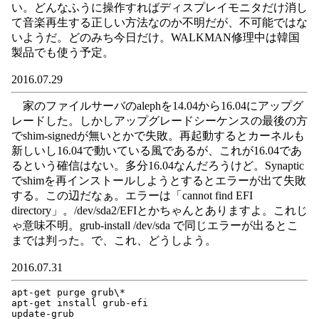
い。どんなふうに操作すればディスプレイモニタだけ消し
て音楽再生する正しい方法なのか不明だが、不可能ではな
いようだ。どのみち今日だけ。WALKMAN修理中は韓国
製品でも使う予定。
2016.07.29
家のファイルサーバのalephを14.04から16.04にアップグ
レードした。しかしアップグレードシーケンスの最後の方
でshim-signedが無いとかで失敗。再起動するとカーネルも
新しいし16.04で動いている風であるが、これが16.04であ
るという確信はない。多分16.04なんだろうけど。Synaptic
でshimを再インストールしようとするとエラーが出て失敗
する。この辺だなぁ。エラーは「cannot find EFI
directory」。/dev/sda2/EFIとかちゃんとありますよ。これじ
ゃ意味不明。grub-install /dev/sda で同じエラーが出るとこ
までは判った。で、これ、どうしよう。
2016.07.31
apt-get purge grub\*

apt-get install grub-efi
