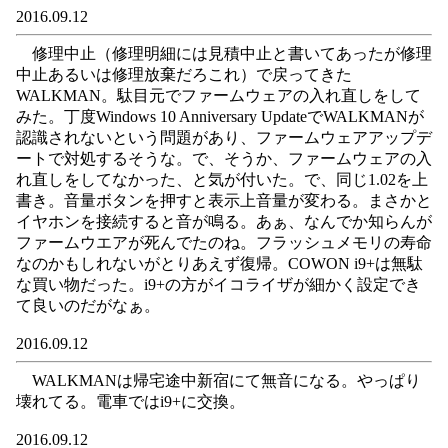
2016.09.12
修理中止（修理明細には見積中止と書いてあったが修理
中止あるいは修理放棄だろこれ）で戻ってきた
WALKMAN。駄目元でファームウェアの入れ直しをして
みた。丁度Windows 10 Anniversary UpdateでWALKMANが
認識されないという問題があり、ファームウェアアップデ
ートで対処するそうな。で、そうか、ファームウェアの入
れ直しをしてなかった、と気が付いた。で、同じ1.02を上
書き。音量ボタンを押すと表示上音量が変わる。まさかと
イヤホンを接続すると音が鳴る。あぁ、なんでか知らんが
ファームウエアが死んでたのね。フラッシュメモリの寿命
なのかもしれないがとりあえず復帰。COWON i9+は無駄
な買い物だった。i9+の方がイコライザが細かく設定でき
て良いのだがなぁ。
2016.09.12
WALKMANは帰宅途中新宿にて無音になる。やっぱり
壊れてる。電車ではi9+に交換。
2016.09.12