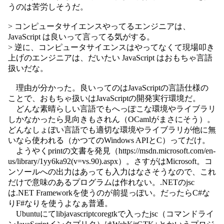
うのは苦労しそうだ。
> コンピュータサイエンスやってるエンジニアは、
JavaScript は良いって言ってる気がする。
> 逆に、コンピュータサイエンスはやってなくて現場叩き
上げのエンジニアは、だいたい JavaScript はおもちゃ言語
扱いだな。
理由が分かった。良いってのはJavaScriptの言語仕様の
ことで、おもちゃ扱いはJavaScriptの開発実行環境だ。
どんな素晴らしい言語でもへっぽこな環境やライブラリ
しかなかったら見向きもされん（OCamlがまさにそう）。
どんなしょぼい言語でも適切な環境やライブラリが他に無
いなら使われる（かつてのWindows APIとC）ってだけ。
ようやくprintの文書を発見（https://msdn.microsoft.com/en-
us/library/1yy6ka92(v=vs.90).aspx）。さすがはMicrosoft。コ
ンソールへの出力はあっても入力はなさそうなので、これ
だけで意味のあるプログラムは作れない。.NETのjsc
は.NET Frameworkを使うのが前提っぽい。だったらC#な
りF#なりを使うよなぁ普通。
Ubuntuにてlibjavascriptcoregtkで入ったjsc（コマンドライ