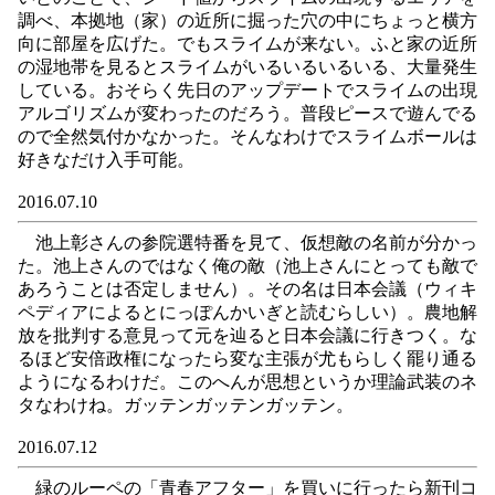
調べ、本拠地（家）の近所に掘った穴の中にちょっと横方
向に部屋を広げた。でもスライムが来ない。ふと家の近所
の湿地帯を見るとスライムがいるいるいるいる、大量発生
している。おそらく先日のアップデートでスライムの出現
アルゴリズムが変わったのだろう。普段ピースで遊んでる
ので全然気付かなかった。そんなわけでスライムボールは
好きなだけ入手可能。
2016.07.10
池上彰さんの参院選特番を見て、仮想敵の名前が分かっ
た。池上さんのではなく俺の敵（池上さんにとっても敵で
あろうことは否定しません）。その名は日本会議（ウィキ
ペディアによるとにっぽんかいぎと読むらしい）。農地解
放を批判する意見って元を辿ると日本会議に行きつく。な
るほど安倍政権になったら変な主張が尤もらしく罷り通る
ようになるわけだ。このへんが思想というか理論武装のネ
タなわけね。ガッテンガッテンガッテン。
2016.07.12
緑のルーペの「青春アフター」を買いに行ったら新刊コ