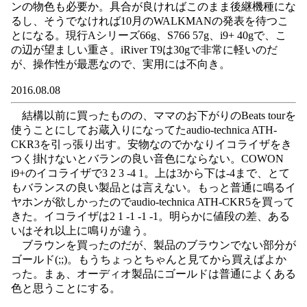
ンの物色も必要か。具合が良ければこのまま後継機種にな
るし、そうでなければ10月のWALKMANの発表を待つこ
とになる。現行Aシリーズ66g、S766 57g、i9+ 40gで、こ
の辺が望ましい重さ。iRiver T9は30gで非常に軽いのだ
が、操作性が最悪なので、実用には不向き。
2016.08.08
結構以前に買ったものの、ママのお下がりのBeats tourを
使うことにしてお蔵入りになってたaudio-technica ATH-
CKR3を引っ張り出す。安物なのでかなりイコライザをき
つく掛けないとバランの良い音色にならない。COWON
i9+のイコライザで3 2 3 -4 1。上は3から下は-4まで、とて
もバランスの良い製品とは言えない。もっと普通に鳴るイ
ヤホンが欲しかったのでaudio-technica ATH-CKR5を買って
きた。イコライザは2 1 -1 -1 -1。明らかに値段の差、ある
いはそれ以上に鳴りが違う。
ブラウンを買ったのだが、製品のブラウンでない部分が
ゴールド(;;)。もうちょっとちゃんと見てから買えばよか
った。まぁ、オーディオ製品にゴールドは普通によくある
色と思うことにする。