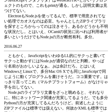
ンJavaScriptインタプリタ）はWebKitGTK+とかいうプロジ
ェクトのもので、これもprintが通る。しかし説明文書は見
つけてない。
ElectronもNode.jsを使ってるんで、標準で用意されてな
い処理でカオスなのは必至。ちゃんとしたZIPライブラリ
を探すところからってのは泣きそう。あるかどうかも不明
な状況だし。とはいえ、OCamlの状況に比べれば利用者が
多いというだけでもNode.jsの方が断然有利。多分。
2016.06.27
ともかく、JavaScriptをいわゆるLL的にサクっと書いて
サクっと動かすにはNode.jsが適切なのだと判断。やっぱ
り名前がおかしいよなぁ。.jsは余計だろ。とはいえ
WindowsとLinuxで、多分Mac OS Xでも同じJavaScriptで同
じように動くプログラムを書けそうだ。ココ重要です。は
っきり言ってこれ（マルチプラットフォーム）がなけりゃ
手を出してない。
Node.jsのライブラリ文書をざっと眺めると、それなり
に、特にネットワーク関連が充実してるようだ。でも多分
Pythonの方が充実してるんだろうけど。前述したように
ZIPファイルは標準では扱えない。何故かXMLも標準では