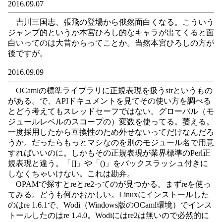
2016.09.07
吉川三国志、張飛の登場から俄然面白くなる。こういう
ジャンプ的というか本宮ひろし的なキャラが出てくると面
白いってのは大昔からってことか。当然本宮ひろしの方が
後ですが。
2016.09.09
OCamlの標準ライブラリに正規表現を扱うstrというもの
がある。で、APIドキュメントを見てその使い方を調べる
とどう考えてもスレッドセーフではない。グローバル（モ
ジュールレベルのスコープの）変数を使ってる。萎える。
一度採用したから互換性のため外せないってだけなんだろ
うか。だったらもっとマシなのを別のモジュール名で用意
すればいいのに。しかもその正規表現が業界標準のPerl正
規表現と違う。「[]」や「()」をバックスラッシュ付きに
しなくちゃいけない。これは勘弁。
OPAMで探すとreとre2ってのが見つかる。まずreを使っ
てみる。どうも何かおかしい。Linuxにインストールした
のはre 1.6.1で、Wodi（Windows版のOCaml環境）でインス
トールしたのはre 1.4.0。Wodiにはre2は無いので必然的に