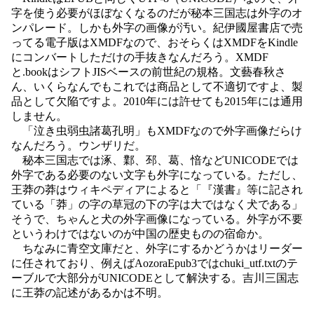
字を使う必要がほぼなくなるのだが秘本三国志は外字のオ
ンパレード。しかも外字の画像が汚い。紀伊國屋書店で売
ってる電子版はXMDFなので、おそらくはXMDFをKindle
にコンバートしただけの手抜きなんだろう。XMDF
と.bookはシフトJISベースの前世紀の規格。文藝春秋さ
ん、いくらなんでもこれでは商品として不適切ですよ、製
品として欠陥ですよ。2010年には許せても2015年には通用
しません。
「泣き虫弱虫諸葛孔明」もXMDFなので外字画像だらけ
なんだろう。ウンザリだ。
秘本三国志では涿、鄴、邳、葛、愔などUNICODEでは
外字である必要のない文字も外字になっている。ただし、
王莽の莽はウィキペディアによると「『漢書』等に記され
ている「莽」の字の草冠の下の字は大ではなく犬である」
そうで、ちゃんと犬の外字画像になっている。外字が不要
というわけではないのが中国の歴史ものの宿命か。
ちなみに青空文庫だと、外字にするかどうかはリーダー
に任されており、例えばAozoraEpub3ではchuki_utf.txtのテ
ーブルで大部分がUNICODEとして解決する。吉川三国志
に王莽の記述があるかは不明。