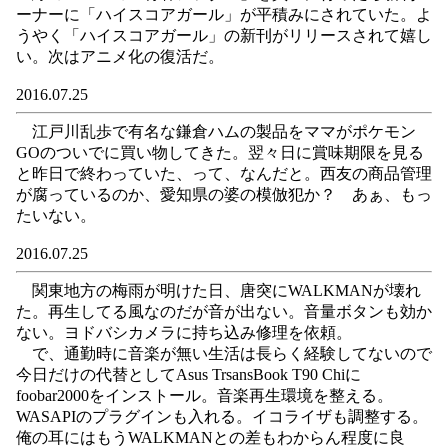
ーナーに「ハイスコアガール」が平積みにされていた。よ
うやく「ハイスコアガール」の新刊がリリースされて嬉し
い。次はアニメ化の復活だ。
2016.07.25
江戸川乱歩で有名な鎌倉ハムの製品をママがポケモン
GOのついでに買い物してきた。翌々日に賞味期限を見る
と昨日で終わっていた、って、なんだと。西友の商品管理
が腐っているのか、愛知県の婆の模倣犯か？ あぁ、もっ
たいない。
2016.07.25
関東地方の梅雨が明けた日、唐突にWALKMANが壊れ
た。再生してる風なのだが音が出ない。音量ボタンも効か
ない。ヨドバシカメラに持ち込み修理を依頼。
で、通勤時に音楽が無い生活は長らく経験してないので
今日だけの代替としてAsus TrsansBook T90 Chiに
foobar2000をインストール。音楽再生環境を整える。
WASAPIのプラグインも入れる。イコライザも調整する。
俺の耳にはもうWALKMANとの差もわからん程度に良