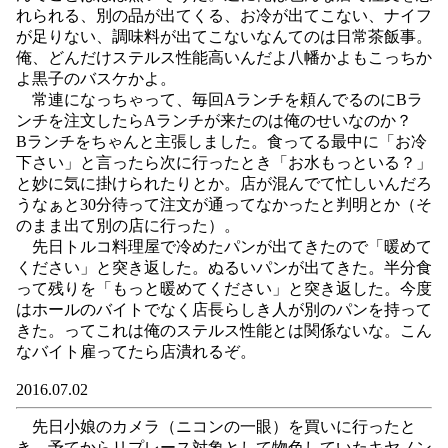
れられる、別の品が出てくる、お冷が出てこない、ナイフ
が足りない、調味料が出てこないなんてのは日常茶飯事。
俺、どんだけステルス性能高いんだよ八幡かよもこっちか
よ黒子のバスケかよ。
常連になっちゃって、毎回Aランチを頼んでるのにBラ
ンチを注文したらAランチが来たのは俺のせいなのか？
Bランチをちゃんと主張しました。食ってる最中に「お冷
下さい」と言ったら次に行ったとき「お水もっといる？」
と妙に気に掛けられたりとか。店が混んでて忙しいんだろ
うなぁと30分待って注文が通ってなかったと判明とか（そ
のまま出て別の店に行った）。
先日トルコ料理屋で冷めたパンが出てきたので「暖めて
ください」と突き返した。ぬるいパンが出てきた。半分食
って残りを「もっと暖めてください」と突き返した。今度
はホールのバイトでなく店長らしき人が別のパンを持って
きた。ってこれは俺のステルス性能とは関係ないな。こん
なバイト雇ってたら店潰れるぞ。
2016.07.02
先日小娘のカメラ（ニコンの一眼）を買いに行ったと
き、予てからリプレース対象として物色していたキヤノン