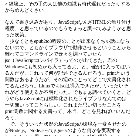
> 経験上、その手の人は他の知識も時代遅れだったりする
からめんどくさい
なんて書き込みがあり、JavaScriptなんざHTMLの飾り付け
程度、と思っているのでもうちょっと調べてみようかと思
った次第。
少なくともepub2to3程度のことが出来なくちゃ話になら
ないので、ともかくブラウザで動作させるということから
離れてコマンドラインで云々を調べていたら
jsc（JavaScriptコンパイラ）ってのが出てきた。君の
Windowsにも初めから入ってるよ、と。確かに入ってはい
るんだが、これって何が記述できるんだろう。printという
関数はあるようだが、その辺のことってどこで文書化され
てるんだろう。Linuxでもjscは導入できたが、いったいそ
れがどう使えるか不明だった。でもまぁ調べていくと、ど
うやらJavaScriptには標準化されたライブラリなんてのは
一切無いってことらしい。これまた思い切ったことを。
print関数に関する文書って、本当、どこを見ればいいんだ
ろう。
で、そういった状況のJavaScriptの環境を一変させたの
がNode.js。Node.jsってjQueryのような何かを実現する