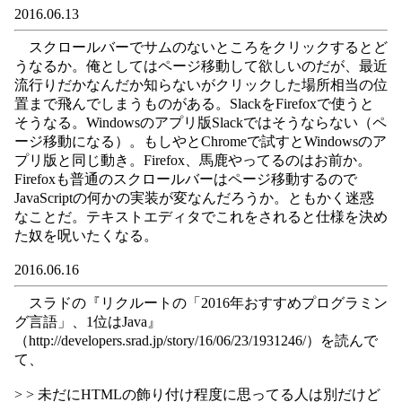
2016.06.13
スクロールバーでサムのないところをクリックするとど
うなるか。俺としてはページ移動して欲しいのだが、最近
流行りだかなんだか知らないがクリックした場所相当の位
置まで飛んでしまうものがある。SlackをFirefoxで使うと
そうなる。Windowsのアプリ版Slackではそうならない（ペ
ージ移動になる）。もしやとChromeで試すとWindowsのア
プリ版と同じ動き。Firefox、馬鹿やってるのはお前か。
Firefoxも普通のスクロールバーはページ移動するので
JavaScriptの何かの実装が変なんだろうか。ともかく迷惑
なことだ。テキストエディタでこれをされると仕様を決め
た奴を呪いたくなる。
2016.06.16
スラドの『リクルートの「2016年おすすめプログラミン
グ言語」、1位はJava』
（http://developers.srad.jp/story/16/06/23/1931246/）を読んで
て、
> > 未だにHTMLの飾り付け程度に思ってる人は別だけど