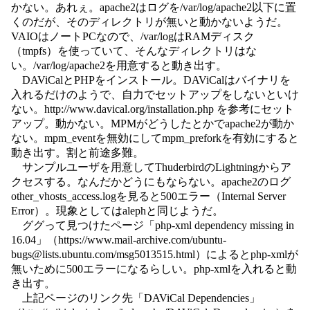
かない。あれぇ。apache2はログを/var/log/apache2以下に置
くのだが、そのディレクトリが無いと動かないようだ。
VAIOはノートPCなので、/var/logはRAMディスク
（tmpfs）を使っていて、そんなディレクトリはな
い。/var/log/apache2を用意すると動き出す。
DAViCalとPHPをインストール。DAViCalはバイナリを
入れるだけのようで、自力でセットアップをしないといけ
ない。http://www.davical.org/installation.php を参考にセット
アップ。動かない。MPMがどうしたとかでapache2が動か
ない。mpm_eventを無効にしてmpm_preforkを有効にすると
動き出す。割と前途多難。
サンプルユーザを用意してThuderbirdのLightningからア
クセスする。なんだかどうにもならない。apache2のログ
other_vhosts_access.logを見ると500エラー（Internal Server
Error）。現象としてはalephと同じようだ。
ググって見つけたページ「php-xml dependency missing in
16.04」（https://www.mail-archive.com/ubuntu-
bugs@lists.ubuntu.com/msg5013515.html）によるとphp-xmlが
無いために500エラーになるらしい。php-xmlを入れると動
き出す。
上記ページのリンク先「DAViCal Dependencies」