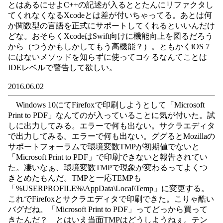
とはあるにせよC++の記述が入るととたんにリファクタし
てくれなくなるXcodeとは差が付いちゃってる。あとは何
か関数型の言語を正式にサポートしてくれるといいんだけ
どな。おそらくXcodeはSwift向けに機能向上を図るだろう
から（つうかもしかしてもう高機能？）。ともかくiOS 7
にはないメソッドを知らずに使ってコケるなんてことは
IDEレベルで警告して欲しい。
2016.06.02
Windows 10にてFirefoxで印刷しようとして「Microsoft
Print to PDF」なんてのが入っていることに気が付いた。試
しに出力してみる。エラーで何も出ない。サクラエディタ
で出力してみる。エラーで何も出ない。ググるとMozillaの
サポートフォーラムで環境変数TMPが初期値でないと
「Microsoft Print to PDF」で印刷できないと報告されてい
た。凄いなぁ、環境変数TMPで現象が変わるってよくつ
きとめたもんだ。TMPと一応TEMPも
「%USERPROFILE%\AppData\Local\Temp」に変更する。
これでFirefoxとサクラエディタで印刷できた。こりゃ酷い
バグだね。「Microsoft Print to PDF」ってどっから買って
きたんだ？ とはいえ当面TMPはどうしようねぇ。テン