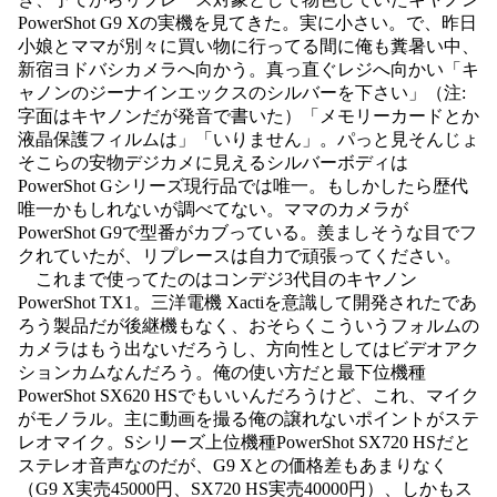
PowerShot G9 Xの実機を見てきた。実に小さい。で、昨日
小娘とママが別々に買い物に行ってる間に俺も糞暑い中、
新宿ヨドバシカメラへ向かう。真っ直ぐレジへ向かい「キ
ャノンのジーナインエックスのシルバーを下さい」（注:
字面はキヤノンだが発音で書いた）「メモリーカードとか
液晶保護フィルムは」「いりません」。パっと見そんじょ
そこらの安物デジカメに見えるシルバーボディは
PowerShot Gシリーズ現行品では唯一。もしかしたら歴代
唯一かもしれないが調べてない。ママのカメラが
PowerShot G9で型番がカブっている。羨ましそうな目でフ
クれていたが、リプレースは自力で頑張ってください。
これまで使ってたのはコンデジ3代目のキヤノン
PowerShot TX1。三洋電機 Xactiを意識して開発されたであ
ろう製品だが後継機もなく、おそらくこういうフォルムの
カメラはもう出ないだろうし、方向性としてはビデオアク
ションカムなんだろう。俺の使い方だと最下位機種
PowerShot SX620 HSでもいいんだろうけど、これ、マイク
がモノラル。主に動画を撮る俺の譲れないポイントがステ
レオマイク。Sシリーズ上位機種PowerShot SX720 HSだと
ステレオ音声なのだが、G9 Xとの価格差もあまりなく
（G9 X実売45000円、SX720 HS実売40000円）、しかもス