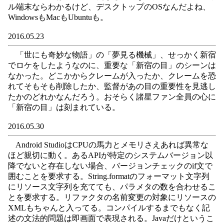
ル端末ならわかるけど、デスクトップのOSなんだよね、
WindowsもMacもUbuntuも。
2016.05.23
「世にも奇妙な物語」の「夢見る機械」、せっかく新宿
でロケをしたようなのに、重要な「新宿の目」のシーンは
なかった。どこかからクレームが入ったか、クレームを恐
れてそもそも削除したか、監督があの目の重要性を見逃し
たかのどれかなんだろう。おそらく諸星ファン全員の心に
「新宿の目」は刻まれている。
2016.05.30
Android StudioはCPUの馬力とメモリさえあれば異常な
ほど親切に動く。あるAPIが特定のシステムバージョン以
降でないと存在しない場合、バージョンチェックのif文で
囲むことを要求する。String.formatのフォーマット文字列
にリソース文字列を充てても、パラメタの数を合わせるこ
とを要求する。リファクタの名前変更の対象にリソースの
XMLもちゃんと入ってる。コンパイルするまでもなく記
述の文法的問題は即画面で表現される。Javaだけというこ