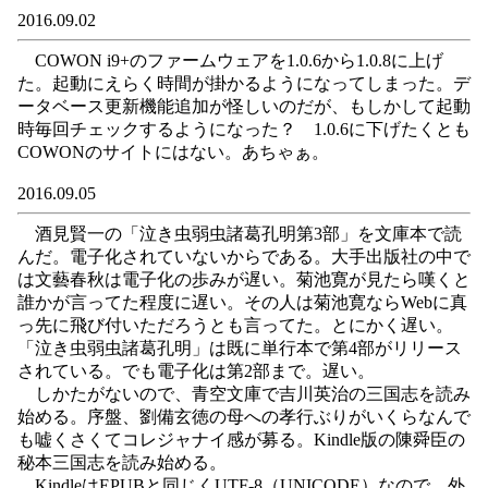
2016.09.02
COWON i9+のファームウェアを1.0.6から1.0.8に上げ
た。起動にえらく時間が掛かるようになってしまった。デ
ータベース更新機能追加が怪しいのだが、もしかして起動
時毎回チェックするようになった？ 1.0.6に下げたくとも
COWONのサイトにはない。あちゃぁ。
2016.09.05
酒見賢一の「泣き虫弱虫諸葛孔明第3部」を文庫本で読
んだ。電子化されていないからである。大手出版社の中で
は文藝春秋は電子化の歩みが遅い。菊池寛が見たら嘆くと
誰かが言ってた程度に遅い。その人は菊池寛ならWebに真
っ先に飛び付いただろうとも言ってた。とにかく遅い。
「泣き虫弱虫諸葛孔明」は既に単行本で第4部がリリース
されている。でも電子化は第2部まで。遅い。
しかたがないので、青空文庫で吉川英治の三国志を読み
始める。序盤、劉備玄徳の母への孝行ぶりがいくらなんで
も嘘くさくてコレジャナイ感が募る。Kindle版の陳舜臣の
秘本三国志を読み始める。
KindleはEPUBと同じくUTF-8（UNICODE）なので、外