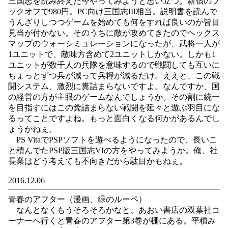
三国志を読み終えた今やってみようと思い立つ。新宿のブ
ックオフで980円。PC向け三国志III相当。説明書を読んで
うんざりしつつゲームを始めても何をすれば良いのか皆目
見当が付かない。そのうちに敵が攻めてきたのでヘックス
マップのウォーシミュレーションになったが、武将一人が
1ユニットで、敵味方含めて2ユニットしかない。しかも1
ユニットが数千人の兵隊を意味するので戦闘しても互いに
ちょっとずつ兵が減って兵糧が減るだけ。ええと、この戦
闘システム、激烈に糞詰まらないですよ。なんですか、国
の経営の方が主眼のゲームなんでしょうか。その割に統一
を目指すにはこの糞詰まらない戦闘を延々と遊ぶ羽目にな
るってことですよね。もっと面白くなる何かがあるんでし
ょうかねぇ。
PS VitaでPSPソフトを遊べるようになったので、長いこ
と積んでたPSP版三国志VIの方をやってみようか。俺、社
長業はどう考えても不向きだから駄目かもねぇ。
2016.12.06
青春のアフター（漫画、緑のルーペ）
なんとなくもうそろそろかなと、あおい書店の双葉社コ
ーナーへ行くと青春のアフター第3巻が棚にある。平積み