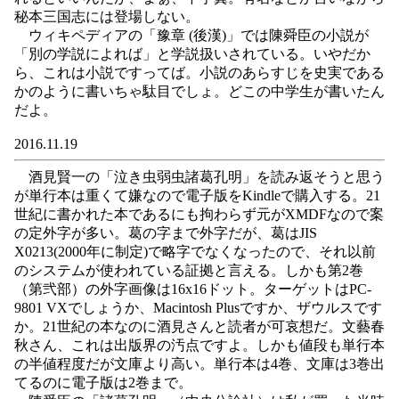
秘本三国志には登場しない。
ウィキペディアの「豫章 (後漢)」では陳舜臣の小説が
「別の学説によれば」と学説扱いされている。いやだか
ら、これは小説ですってば。小説のあらすじを史実である
かのように書いちゃ駄目でしょ。どこの中学生が書いたん
だよ。
2016.11.19
酒見賢一の「泣き虫弱虫諸葛孔明」を読み返そうと思う
が単行本は重くて嫌なので電子版をKindleで購入する。21
世紀に書かれた本であるにも拘わらず元がXMDFなので案
の定外字が多い。葛の字まで外字だが、葛はJIS
X0213(2000年に制定)で略字でなくなったので、それ以前
のシステムが使われている証拠と言える。しかも第2巻
（第弐部）の外字画像は16x16ドット。ターゲットはPC-
9801 VXでしょうか、Macintosh Plusですか、ザウルスです
か。21世紀の本なのに酒見さんと読者が可哀想だ。文藝春
秋さん、これは出版界の汚点ですよ。しかも値段も単行本
の半値程度だが文庫より高い。単行本は4巻、文庫は3巻出
てるのに電子版は2巻まで。