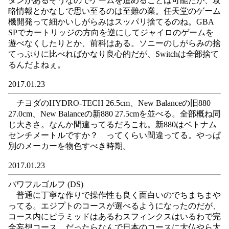
タンがあるそうなのでゲームを進めることは可能だが、攻
略情報とかなしで思い至るのは至難の業。任天堂のゲーム
機開発って細かいしがらみはスッパリ捨てるのね。GBA
SPでカートリッジの方向を逆にしてジャイロのゲームを
遊べなくしたりとか、前科はある。ソニーのしがらみの捨
てっぷりに比べればかなり良心的だが、Switchは全部捨て
るんだよねぇ。
2017.01.23
チヨダのHYDRO-TECH 26.5cm、New Balanceの旧880
27.0cm、New Balanceの新880 27.5cmを並べる。全部概ね同
じ大きさ。なんか間違ってるだろこれ。新880はベトナム
センチメートルですか？ ってくらい間違ってる。やっぱ
別のメーカーを物色すべき時期。
2017.01.23
パワフルゴルフ (DS)
普通に丁寧な作りで操作性も良く面白いのでちまちまや
ってる。エジプトのコースが選べるようになったのだが、
コース内にピラミッドはあるわスフィンクスはいるわで完
全妄想コース。だったらなんで日本のコースに大仏やら太