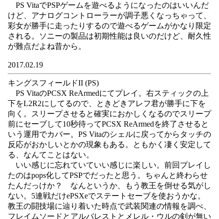
PS VitaでPSPゲームを遊べるようになったのはいいんだ
けど、アナログコントローラーが調子悪くなっちゃって、
彩女が勝手に走ったりするので遊べるゲームがかなり限定
される。ソニーの製品は初期性能は良いのだけど、耐久性
が難点だよね昔から。
2017.02.19
キングスフィールドII (PS)
PS VitaのPCSX ReArmedにてプレイ。右スティックの上
下をL2R2にしてるので、ときどきアレフ君が勝手に下を
向く。スリープさせると確実におかしくなるのでスリープ
前にセーブして10秒待ってPCSX ReArmedを終了させると
いう運用でカバー。PS Vitaのシェルに戻ってからタッチの
反応がおかしいとかの現象もある。ともかく凄く安定して
る、なんてことはない。
いい感じに忘れていていい感じに楽しい。前回プレイし
たのはpops化してPSPでだったと思う。ちゃんと終わらせ
たんだっけか？ なんというか、もう教王を倒せる気がし
ない。5連戦だけePSXeでステートセーブを使おうかな。
教王の闘技場に辿り着いた時点で武装関連の情報を調べ、
フレイムソードとアルバレストとメレル・ウルの剣が無い