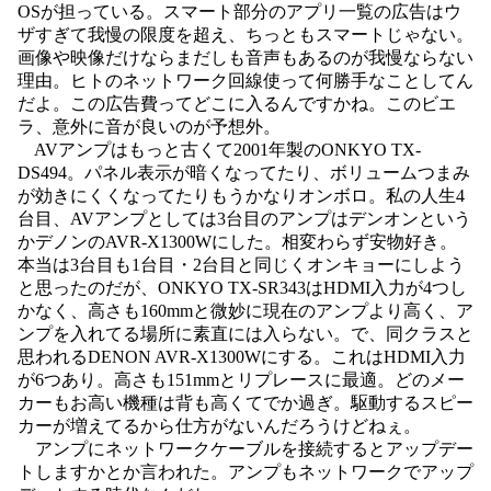
OSが担っている。スマート部分のアプリ一覧の広告はウ
ザすぎて我慢の限度を超え、ちっともスマートじゃない。
画像や映像だけならまだしも音声もあるのが我慢ならない
理由。ヒトのネットワーク回線使って何勝手なことしてん
だよ。この広告費ってどこに入るんですかね。このビエ
ラ、意外に音が良いのが予想外。
AVアンプはもっと古くて2001年製のONKYO TX-
DS494。パネル表示が暗くなってたり、ボリュームつまみ
が効きにくくなってたりもうかなりオンボロ。私の人生4
台目、AVアンプとしては3台目のアンプはデンオンという
かデノンのAVR-X1300Wにした。相変わらず安物好き。
本当は3台目も1台目・2台目と同じくオンキョーにしよう
と思ったのだが、ONKYO TX-SR343はHDMI入力が4つし
かなく、高さも160mmと微妙に現在のアンプより高く、ア
ンプを入れてる場所に素直には入らない。で、同クラスと
思われるDENON AVR-X1300Wにする。これはHDMI入力
が6つあり。高さも151mmとリプレースに最適。どのメー
カーもお高い機種は背も高くてでか過ぎ。駆動するスピー
カーが増えてるから仕方がないんだろうけどねぇ。
アンプにネットワークケーブルを接続するとアップデー
トしますかとか言われた。アンプもネットワークでアップ