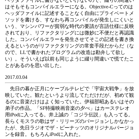
ヘッダファイルに書かないといけないので、綴りの間違い
はそもそもコンパイルエラーになる。Objective-Cってのは
ヘッダファイルに記述することなく自由にプライベートメ
ソッドを書ける、すなわち再コンパイルが発生しにくいと
いう、マシンパワーが貧弱な時代の要請が言語仕様に反映
されており、リファクタリングには微妙に不便だと再認識
した。コンパイルエラーを発生させてそこの記述を書き換
えるというのがリファクタリングの常套手段だからだ（な
ので、LLで書かれたプログラムの改造は勘弁して欲し
い）。そういえば以前も同じように綴り間違いで慌てたこ
とがあるのを思い出した。
2017.03.04
先日の暮か正月にケーブルテレビで「宇宙大戦争」を放
映していた。観たというより流してただけだが、初めて観
るのに音楽だけはよく知っていた。伊福部昭あるいはその
弟子の作品。「SF特撮映画音楽の夕べ」はカーステレオ
用iPodに入ってる。井上誠の「コジラ伝説」も入ってる。
長らくモスラの歌はザ・リリーズのバージョンしかなかっ
たが、先日ラジオでザ・ピーナッツのオリジナルバージョ
ンを録音。もちろんiPodに入れた。