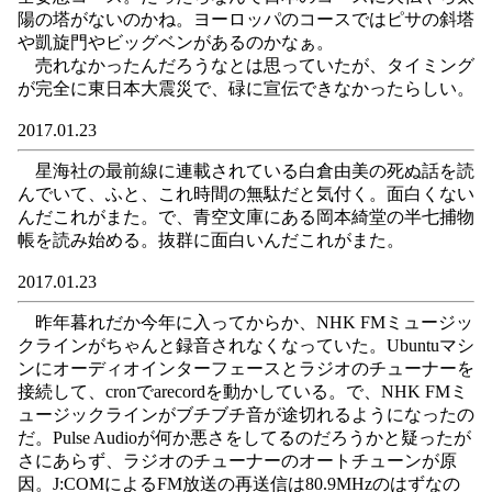
陽の塔がないのかね。ヨーロッパのコースではピサの斜塔
や凱旋門やビッグベンがあるのかなぁ。
売れなかったんだろうなとは思っていたが、タイミング
が完全に東日本大震災で、碌に宣伝できなかったらしい。
2017.01.23
星海社の最前線に連載されている白倉由美の死ぬ話を読
んでいて、ふと、これ時間の無駄だと気付く。面白くない
んだこれがまた。で、青空文庫にある岡本綺堂の半七捕物
帳を読み始める。抜群に面白いんだこれがまた。
2017.01.23
昨年暮れだか今年に入ってからか、NHK FMミュージッ
クラインがちゃんと録音されなくなっていた。Ubuntuマシ
ンにオーディオインターフェースとラジオのチューナーを
接続して、cronでarecordを動かしている。で、NHK FMミ
ュージックラインがブチブチ音が途切れるようになったの
だ。Pulse Audioが何か悪さをしてるのだろうかと疑ったが
さにあらず、ラジオのチューナーのオートチューンが原
因。J:COMによるFM放送の再送信は80.9MHzのはずなの