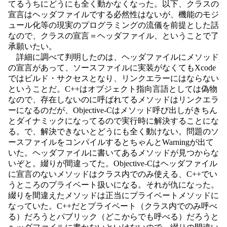
てるうちにどうにも全く動かなくなった。以下、クラスの
宣言はヘッダファイルでする必然性はないが、機能のモジ
ュール化等の現実のプログラミングの流儀を前提とした話
なので、クラスの宣言＝ヘッダファイル、ということで了
承願いたい。
詳細に調べて判明したのは、ヘッダファイルにメソッド
の宣言があって、ソースファイルに実装がなくてもXcode
ではビルド・サクセスとなり、リンクエラーにはならない
ということだ。C++はオブジェクト指向言語としては偽物
なので、存在しないのに呼ばれてるメソッドはリンクエラ
ーになるのだが、Objective-Cはメソッド呼び出しがきちん
とダイナミックになってるので実行時に解決することにな
る。で、解決できないとどうにも全く動けない。問題のソ
ースファイルをコンパイルするとちゃんとWarningが出て
いた。ヘッダファイルに書いてあるメソッドが見つからな
いぞと。綴りが間違ってた。Objective-Cはヘッダファイル
に宣言のないメソッドはクラス内でのみ使える、C++でい
うところのプライベート扱いになる。それが仇になった。
綴りを間違えたメソッドは正当にプライベートメソッドに
なっていた。C++だとプライベート（クラス内でのみ呼べ
る）だろうとパブリック（どこからでも呼べる）だろうと