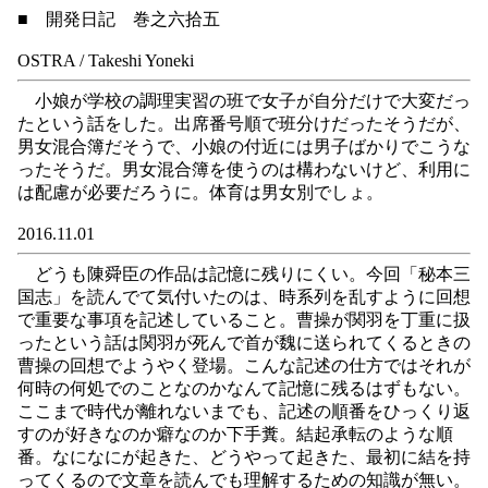
■ 開発日記 巻之六拾五
OSTRA / Takeshi Yoneki
小娘が学校の調理実習の班で女子が自分だけで大変だっ
たという話をした。出席番号順で班分けだったそうだが、
男女混合簿だそうで、小娘の付近には男子ばかりでこうな
ったそうだ。男女混合簿を使うのは構わないけど、利用に
は配慮が必要だろうに。体育は男女別でしょ。
2016.11.01
どうも陳舜臣の作品は記憶に残りにくい。今回「秘本三
国志」を読んでて気付いたのは、時系列を乱すように回想
で重要な事項を記述していること。曹操が関羽を丁重に扱
ったという話は関羽が死んで首が魏に送られてくるときの
曹操の回想でようやく登場。こんな記述の仕方ではそれが
何時の何処でのことなのかなんて記憶に残るはずもない。
ここまで時代が離れないまでも、記述の順番をひっくり返
すのが好きなのか癖なのか下手糞。結起承転のような順
番。なになにが起きた、どうやって起きた、最初に結を持
ってくるので文章を読んでも理解するための知識が無い。