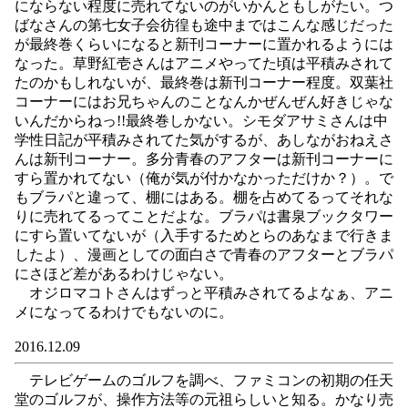
にならない程度に売れてないのがいかんともしがたい。つ
ばなさんの第七女子会彷徨も途中まではこんな感じだった
が最終巻くらいになると新刊コーナーに置かれるようには
なった。草野紅壱さんはアニメやってた頃は平積みされて
たのかもしれないが、最終巻は新刊コーナー程度。双葉社
コーナーにはお兄ちゃんのことなんかぜんぜん好きじゃな
いんだからねっ!!最終巻しかない。シモダアサミさんは中
学性日記が平積みされてた気がするが、あしながおねえさ
んは新刊コーナー。多分青春のアフターは新刊コーナーに
すら置かれてない（俺が気が付かなかっただけか？）。で
もブラパと違って、棚にはある。棚を占めてるってそれな
りに売れてるってことだよな。ブラパは書泉ブックタワー
にすら置いてないが（入手するためとらのあなまで行きま
したよ）、漫画としての面白さで青春のアフターとブラパ
にさほど差があるわけじゃない。
オジロマコトさんはずっと平積みされてるよなぁ、アニ
メになってるわけでもないのに。
2016.12.09
テレビゲームのゴルフを調べ、ファミコンの初期の任天
堂のゴルフが、操作方法等の元祖らしいと知る。かなり売