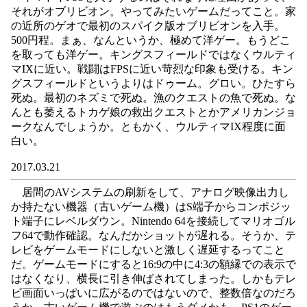
それがオブリビオン。やってみたいゲームだってこと。家
の近所のゲオで最初のスパイク版オブリビオンを入手。
500円程。まぁ、なんというか、極めて洋ゲー。もうどこ
を取っても洋ゲー。キングスフィールドではなくウルティ
マIXに近い。戦闘はFPSに近い苛烈な印象も受ける。キン
グスフィールドというよりはドゥーム。グロい。ひたすら
死ぬ。最初のネズミで死ぬ。漁のクエストの魚で死ぬ。な
んとも萎えるトカゲ娘の救出クエストとかアメリカンジョ
ークなんでしょうか。ともかく、ウルティマIX程度に面
白い。
2017.03.21
居間のAVシステムの刷新をして、アナログ映像出力し
か持たない機器（古いゲーム機）はS端子からコンポジッ
ト端子にレベルダウン。Nintendo 64を接続してマリオゴル
フ64で動作確認。なんだかショットが遅れる。そうか、テ
レビをゲームモードにしないと激しく遅延するってこと
だ。ゲームモードにすると16:9の中に4:3の額縁での表示で
はなくなり、横長に引き伸ばされてしまった。しかもテレ
ビ画面いっぱいに広がるのではないので、整数倍なのだろ