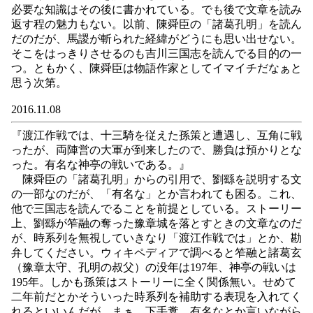
必要な知識はその後に書かれている。でも後で文章を読み
返す程の魅力もない。以前、陳舜臣の「諸葛孔明」を読ん
だのだが、馬謖が斬られた経緯がどうにも思い出せない。
そこをはっきりさせるのも吉川三国志を読んでる目的の一
つ。ともかく、陳舜臣は物語作家としてイマイチだなぁと
思う次第。
2016.11.08
『渡江作戦では、十三騎を従えた孫策と遭遇し、互角に戦
ったが、両陣営の大軍が到来したので、勝負は預かりとな
った。有名な神亭の戦いである。』
陳舜臣の「諸葛孔明」からの引用で、劉繇を説明する文
の一部なのだが、「有名な」とか言われても困る。これ、
他で三国志を読んでることを前提としている。ストーリー
上、劉繇が笮融の奪った豫章城を落とすときの文章なのだ
が、時系列を無視していきなり「渡江作戦では」とか、勘
弁してください。ウィキペディアで調べると笮融と諸葛玄
（豫章太守、孔明の叔父）の没年は197年、神亭の戦いは
195年。しかも孫策はストーリーに全く関係無い。せめて
二年前だとかそういった時系列を補助する表現を入れてく
れるといいんだが、まぁ、下手糞。有名なとか言いながら