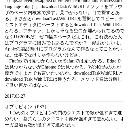
（https://developer.apple.com/reference/foundation/nsurlsession?
language=objc）。downloadTaskWithURLメソッドをブラウ
ザのページ内検索で探す。見つからない。目で探すとあ
る。まさかとdownloadTaskWithURLを選択してコピー、テ
キストエディタにペーストするとdownload Task With URL
となる。アチャァ。しかも単なる空白が埋められてるので
なくU+200Bだ。ゼロ幅スペースだよこれ。これ決めた人
はプログラマに恨みでもあるんですか？ 頭おかしいよ。
Appleの製品向けにプログラムなんて作るなってことかい
な。仕事でなけりゃ作らないけどさ。
Firefoxでは見つからないがSafariでは見つかる。Edgeで
は見つからないがChromeでは見つかる。WebKit系の方が
優秀ですよとでも言いたいのか。downloadTaskWithURLと
download Task With URLは違うだろ、メソッド名は分解し
て良い何かではない。
2017.03.27
オブリビオン（PS3）
1つめのオブリビオンの門のクエストで敵が強すぎて進
めない。墓荒らしのクエストも敵が強すぎて進めない。オ
ーガ退治も敵が強すぎて進めない。