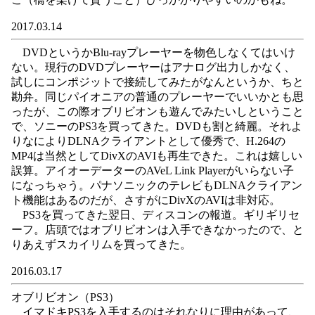
2017.03.14
DVDというかBlu-rayプレーヤーを物色しなくてはいけ
ない。現行のDVDプレーヤーはアナログ出力しかなく、
試しにコンポジットで接続してみたがなんというか、ちと
勘弁。同じパイオニアの普通のプレーヤーでいいかとも思
ったが、この際オブリビオンも遊んでみたいしということ
で、ソニーのPS3を買ってきた。DVDも割と綺麗。それよ
りなによりDLNAクライアントとして優秀で、H.264の
MP4は当然としてDivXのAVIも再生できた。これは嬉しい
誤算。アイオーデーターのAVeL Link Playerがいらない子
になっちゃう。パナソニックのテレビもDLNAクライアン
ト機能はあるのだが、さすがにDivXのAVIは非対応。
PS3を買ってきた翌日、ディスコンの報道。ギリギリセ
ーフ。店頭ではオブリビオンは入手できなかったので、と
りあえずスカイリムを買ってきた。
2016.03.17
オブリビオン（PS3）
イマドキPS3を入手するのはそれなりに理由があって、