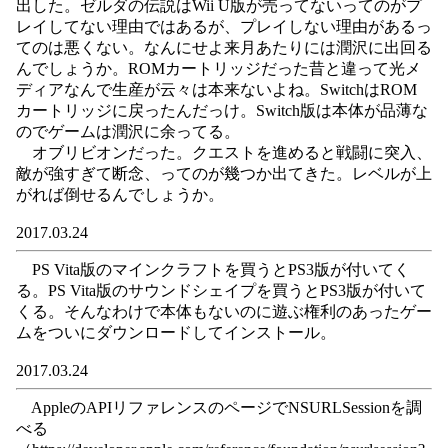
出した。ゼルダの伝説はWii U版が売ってないってのがプ
レイしてない理由ではあるが、プレイしない理由があるっ
てのは悪くない。なんにせよ来月あたりには潤沢に出回る
んでしょうか。ROMカートリッジだった昔と違って光メ
ディアなんで生産が云々は本来ないよね。SwitchはROM
カートリッジに戻ったんだっけ。Switch版は本体が品薄な
のでゲームは潤沢に余ってる。
オブリビオンだった。クエストを進めると戦闘に突入、
敵が強すぎて断念、ってのが幾つか出てきた。レベルが上
がれば倒せるんでしょうか。
2017.03.24
PS Vita版のマインクラフトを買うとPS3版が付いてく
る。PS Vita版のサウンドシェイプを買うとPS3版が付いて
くる。そんなわけで本体もないのに遊ぶ権利のあったゲー
ムをついにダウンロードしてインストール。
2017.03.24
AppleのAPIリファレンスのページでNSURLSessionを調
べる