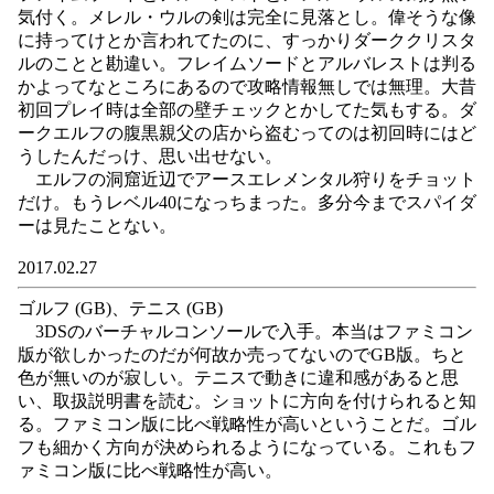
気付く。メレル・ウルの剣は完全に見落とし。偉そうな像
に持ってけとか言われてたのに、すっかりダーククリスタ
ルのことと勘違い。フレイムソードとアルバレストは判る
かよってなところにあるので攻略情報無しでは無理。大昔
初回プレイ時は全部の壁チェックとかしてた気もする。ダ
ークエルフの腹黒親父の店から盗むってのは初回時にはど
うしたんだっけ、思い出せない。
エルフの洞窟近辺でアースエレメンタル狩りをチョット
だけ。もうレベル40になっちまった。多分今までスパイダ
ーは見たことない。
2017.02.27
ゴルフ (GB)、テニス (GB)
3DSのバーチャルコンソールで入手。本当はファミコン
版が欲しかったのだが何故か売ってないのでGB版。ちと
色が無いのが寂しい。テニスで動きに違和感があると思
い、取扱説明書を読む。ショットに方向を付けられると知
る。ファミコン版に比べ戦略性が高いということだ。ゴル
フも細かく方向が決められるようになっている。これもフ
ァミコン版に比べ戦略性が高い。