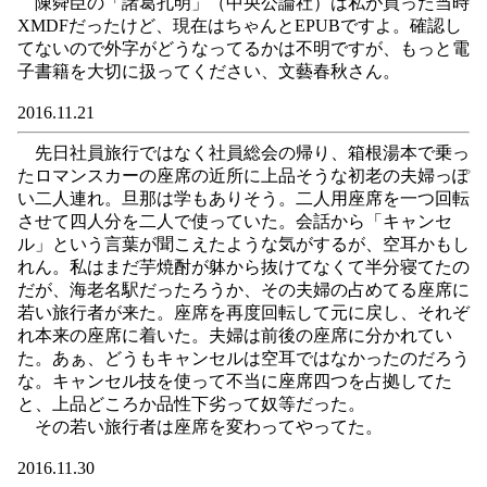
陳舜臣の「諸葛孔明」（中央公論社）は私が買った当時
XMDFだったけど、現在はちゃんとEPUBですよ。確認し
てないので外字がどうなってるかは不明ですが、もっと電
子書籍を大切に扱ってください、文藝春秋さん。
2016.11.21
先日社員旅行ではなく社員総会の帰り、箱根湯本で乗っ
たロマンスカーの座席の近所に上品そうな初老の夫婦っぽ
い二人連れ。旦那は学もありそう。二人用座席を一つ回転
させて四人分を二人で使っていた。会話から「キャンセ
ル」という言葉が聞こえたような気がするが、空耳かもし
れん。私はまだ芋焼酎が躰から抜けてなくて半分寝てたの
だが、海老名駅だったろうか、その夫婦の占めてる座席に
若い旅行者が来た。座席を再度回転して元に戻し、それぞ
れ本来の座席に着いた。夫婦は前後の座席に分かれてい
た。あぁ、どうもキャンセルは空耳ではなかったのだろう
な。キャンセル技を使って不当に座席四つを占拠してた
と、上品どころか品性下劣って奴等だった。
その若い旅行者は座席を変わってやってた。
2016.11.30