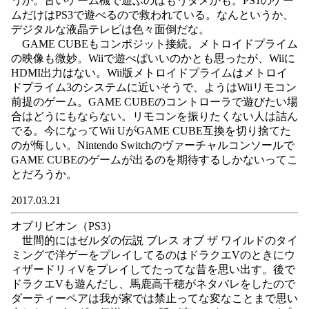
うか。古いゲーム機で遊ぶのはもうダメかも。PS1のゲー
ムだけはPS3で遊べるので救われている。なんというか、
デジタルな液晶テレビは色々面倒だな。
GAME CUBEもコンポジット接続。メトロイドプライム
の映像も微妙。Wiiで遊べばいいのかとも思ったが、Wiiに
HDMI出力はない。Wii版メトロイドプライムはメトロイ
ドプライム3のシステムに近いそうで、ようはWiiリモコン
前提のゲーム。GAME CUBEのコントローラで遊びたい場
合はどうにもならない。リモコンを振りたくない人は詰ん
でる。今になってWii UがGAME CUBE互換を切り捨てた
のが悔しい。Nintendo Switchのヴァーチャルコンソールで
GAME CUBEのゲームが出るのを期待するしかないってこ
とだろうか。
2017.03.21
オブリビオン（PS3）
世間的にはゼルダの伝説 ブレス オブ ザ ワイルドのタイ
ミングで洋ゲーをプレイしてるのはドラクエVのときにウ
ィザードリィVをプレイしてたってな昔を思い出す。後で
ドラクエVも遊んだし、馬鹿高千穂がネタバレをしたので
ダーティーペアは我が家では禁止ってな変なことまで思い