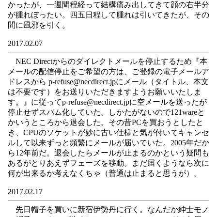
かったが、一週間程経って結構痛み出してきて顔の右半分
が腫れぼったい。四五日程して腫れは引いてきたが、その
間に風邪を引く。
2017.02.07
NEC Directからのダイレクトメールを停止するため『本
メールの配信停止をご希望の方は、ご登録の電子メールア
ドレスから p-refuse@necdirect.jpにメール（タイトル、本文
は不要です）をお送りいただきますようお願いいたしま
す。』に従ってp-refuse@necdirect.jpに空メールを送ったが
停止せずスパム化していた。しかたがないので121wareと
かいうところから退会した。その昔PCを買おうとしたと
き、CPUのソケットが妙に古い仕様と気が付いてキャンセ
ルして以来ずっと頻繁にメールが届いていた。2005年だか
ら12年前だ。退会したらメールが止まるのかという疑問も
あるがとりあえずフェーズを移動。まだ届くようなら次に
何が出来るか考えなくちゃ（普通は止まると思うが）。
2017.02.17
先日帽子を買いに新宿伊勢丹に行く。なんだか紳士モノ