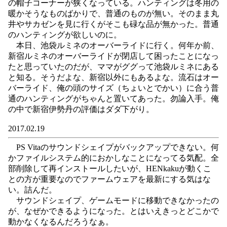
の帽子コーナーが狭くなっている。ハンティングは冬用の
暖かそうなものばかりで、普通のものが無い。そのまま丸
井やサカゼンを見に行くがそこも碌な品が無かった。普通
のハンティングが欲しいのに。
本日、池袋ルミネのオーバーライドに行く。何年か前、
新宿ルミネのオーバーライドが閉店して困ったことになっ
たと思っていたのだが、ママがググって池袋ルミネにある
と知る。そうだよな、新宿以外にもあるよな。流石はオー
バーライド、俺の頭のサイズ（ちょいとでかい）に合う普
通のハンティングがちゃんと置いてあった。勿論入手。俺
の中で新宿伊勢丹の評価はダダ下がり。
2017.02.19
PS Vitaのサウンドシェイプがバックアップできない。何
かファイルシステム的におかしなことになってる気配。全
部削除して再インストールしたいが、HENkakuが動くこ
との方が重要なのでファームウェアを最新にする気はな
い。詰んだ。
サウンドシェイプ、ゲームモードに移動できなかったの
が、なぜかできるようになった。とはいえきっとどこかで
動かなくなるんだろうなぁ。