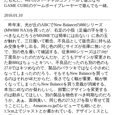
たもんだ。Wii Uのバーチャルコンソールで遊ぶなら
GAME CUBEのゲームボーイプレーヤーで遊んでも一緒。
2016.01.10
昨年末、光が丘のABCでNew Balanceの880シリーズ
(MW880 NA3)を買ったが、右足の小指（足偏の字を使う
べきなんだろうがMSIMEでは簡単には出ない）に糸の玉
が触れて、三日履いて断念。不良品として販売店に持ち込
み交換を申し出る。同じ色の同じサイズが在庫に無いとか
で、別の色を履いて確認する。従来880シリーズは27.0が
丁度良かったのだがなんだか、どうもデザインが変更され
た新880はちょっとキツい。不良品だったのも別の色のも
27.0ではキツめなので、製品のバラツキではなく小さめに
なってしまったのだろう。そもそもNew Balanceを買って
るのはそれが4Eだからだ。長さでなく幅が重要。幅が狭
くなってしまったらNew Balanceを買う意義が消滅する。
本当に4Eなのか疑わしいし、頻繁にデザインを変更する
のは勘弁してほしい。別の製品を物色すべき時期なのだろ
うか。あぁ、面倒臭い。同じ色の27.5と27を取り寄せて貰
うことにした。Amazon.co.jpのレビューでも細いとか、
1.5cm上でジャストとか書かれている。デザインミスとし