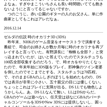
よなぁ。すぎやまこういちさんも長い時間聴いてても飽き
ないようにと言ってるじゃないですか。
つのごうじ。赤い公園のギターの人のお父さん。単に作
曲家としてもこれはアレだなぁ。
2016.12.14
ゼルダの伝説 時のオカリナ3D (3DS)
昨年末、NHKのゲーム音楽をオーケストラで演奏する
番組で、司会のお姉さんが数か月毎に時のオカリナを再プ
レイすると言っていた。有野課長に「蜘蛛も全部？」と突
っ込まれていたが、はいと答えていたのでスタルチュラも
100匹全部収集するのだろう。で、時オカをやりたくなっ
たので、年末年始に3DS版をプレイ。邪神像のツイン老婆
を倒したのでそこまでとする。スタルチュラは70匹程。
で、そのままGBAのふしぎのぼうしを始めたものの、DS
では表示が非常に小さい。五十親父の目には優しくない。
ちょっとこれはプレイに支障が出る。DS LLでも物色しよ
うかしらん。あ、DS LLなんて無い。LLはDSiからだ。
GBAのゲームは遊べない。任天堂は頑なにGBAのバーチ
ャルコンソールを3DSやNew 3DSには提供しないし、困っ