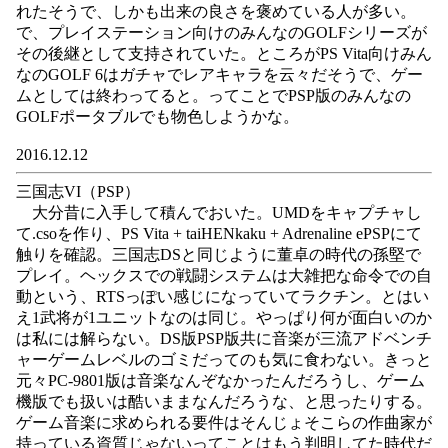
れたそうで、しかも出来の良さを褒めている人が多い。
で、プレイステーション向けのみんなのGOLFシリーズが
その後継として支持されていた。ところがPS Vita向けみん
なのGOLF 6はガチャでレアキャラを云々だそうで、ゲー
ムとしては終わってると。ってことでPSP版のみんなの
GOLFポータブルでも物色しようかな。
2016.12.12
三国志VI（PSP）
大分昔に入手して積んでおいた。UMDをキャプチャし
て.csoを作り、PS Vita + taiHENkaku + Adrenaline ePSPにて
触りを確認。三国志DSと同じように董卓の時代の孫堅で
プレイ。ヘックスでの戦闘システムは大雑把な命令での自
動という、RTSっぽい感じになっていてラクチン。とはい
え1武将が1ユニットなのは同じ。やっぱり何が面白いのか
は私には解らない。DS版PSP版共に音楽が三流アドベンチ
ャーゲームレベルのゴミだってのも気に食わない。きっと
元々PC-9801版は音楽なんぞなかったんだろうし、ゲーム
機版でも扱いは酷いままなんだろうな、と思ったりする。
ゲーム音楽に求められる要件はそんじょそこらの作曲家が
持っている資質じゃないってことはもう判明してた時代だ