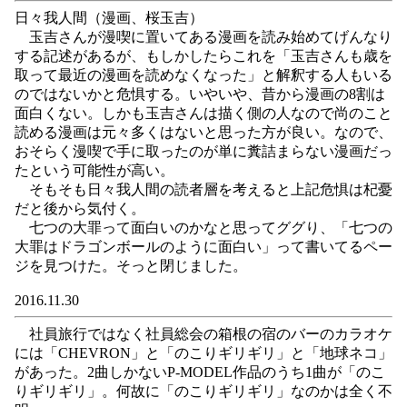
日々我人間（漫画、桜玉吉）
玉吉さんが漫喫に置いてある漫画を読み始めてげんなり
する記述があるが、もしかしたらこれを「玉吉さんも歳を
取って最近の漫画を読めなくなった」と解釈する人もいる
のではないかと危惧する。いやいや、昔から漫画の8割は
面白くない。しかも玉吉さんは描く側の人なので尚のこと
読める漫画は元々多くはないと思った方が良い。なので、
おそらく漫喫で手に取ったのが単に糞詰まらない漫画だっ
たという可能性が高い。
そもそも日々我人間の読者層を考えると上記危惧は杞憂
だと後から気付く。
七つの大罪って面白いのかなと思ってググり、「七つの
大罪はドラゴンボールのように面白い」って書いてるペー
ジを見つけた。そっと閉じました。
2016.11.30
社員旅行ではなく社員総会の箱根の宿のバーのカラオケ
には「CHEVRON」と「のこりギリギリ」と「地球ネコ」
があった。2曲しかないP-MODEL作品のうち1曲が「のこ
りギリギリ」。何故に「のこりギリギリ」なのかは全く不