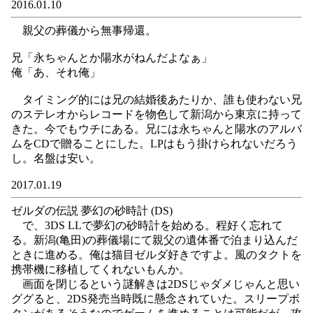
2016.01.10
親父の葬儀から無事帰還。
兄「永ちゃんとか陽水がねんだよなぁ」
俺「あ、それ俺」
タイミング的には兄の結婚後あたりか、誰も使わない兄
のステレオからレコードを物色して新潟から東京に持って
きた。今でもウチにある。兄には永ちゃんと陽水のアルバ
ムをCDで贈ることにした。LPはもう掛けられないだろう
し。名盤は安い。
2017.01.19
ゼルダの伝説 夢幻の砂時計 (DS)
で、3DS LLで夢幻の砂時計を始める。程好く忘れて
る。新潟(亀田)の葬儀場にて親父の遺体番で泊まり込んだ
ときに進める。俺は猫目ゼルダ好きですよ。風のタクトを
携帯機に移植してくれないもんか。
画面を閉じるという謎解きは2DSじゃダメじゃんと思い
ググると、2DS発売当時既に懸念されていた。スリープボ