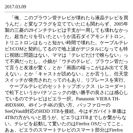
2017.03.09
「俺、このブラウン管テレビが壊れたら液晶テレビを買
うんだ」と変なフラグを立てていたにも関わらず、2005年
製の三菱の29インチテレビは干支が一周しても壊れなかっ
た。超当たりを引いたというか流石ダイアモンドトロン。
トリニトロンはもっと短かい時間で壊れた。ケーブルテレ
ビJ:COMと契約してるので地上波がデジタルになっても特
に視聴に問題はない。ママは「テレビだけで映らない」っ
て不満だったし、小娘が「ウチのテレビ、ブラウン管だっ
て言うと友達が驚く」とか「画面の端っこがはみ出てて見
えない」とか「キャストが読めない」とか言うし、任天堂
スイッチが発売されたってのもあり、リプレースを実行。
ケーブルテレビのセットトップボックス（レコーダー）
で松下というかパナソニックの使い勝手の良さには感心し
ているのでテレビはビエラ一択。Panasonic VIERA TH-
49DX600。49インチ4Kの安い方。バッファローの
SeeQVault対応のHDD 3TBを接続。今はギガバイト単価は
4TBの方がいいと思うが、ビエラは3TBまでしか繋がらな
い。テレビを起動して驚いたのはFirefox OSだってこと。
あぁ、ビエラのスマートテレビのスマート部分はFirefox