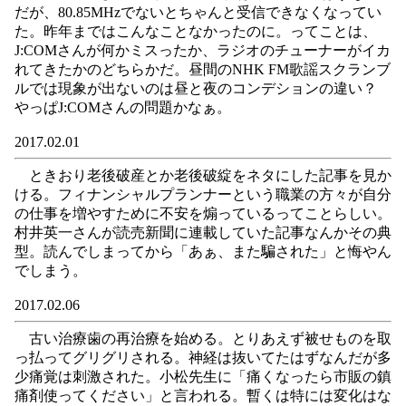
だが、80.85MHzでないとちゃんと受信できなくなってい
た。昨年まではこんなことなかったのに。ってことは、
J:COMさんが何かミスったか、ラジオのチューナーがイカ
れてきたかのどちらかだ。昼間のNHK FM歌謡スクランブ
ルでは現象が出ないのは昼と夜のコンデションの違い？
やっぱJ:COMさんの問題かなぁ。
2017.02.01
ときおり老後破産とか老後破綻をネタにした記事を見か
ける。フィナンシャルプランナーという職業の方々が自分
の仕事を増やすために不安を煽っているってことらしい。
村井英一さんが読売新聞に連載していた記事なんかその典
型。読んでしまってから「あぁ、また騙された」と悔やん
でしまう。
2017.02.06
古い治療歯の再治療を始める。とりあえず被せものを取
っ払ってグリグリされる。神経は抜いてたはずなんだが多
少痛覚は刺激された。小松先生に「痛くなったら市販の鎮
痛剤使ってください」と言われる。暫くは特には変化はな