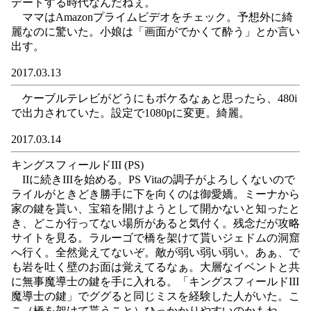
デートする時代なんだねぇ。
ママはAmazonプライムビデオをチェック。予想外に綺
麗なのに驚いた。小娘は「画面がでかくて酔う」とか言い
出す。
2017.03.13
ケーブルテレビがどうにもボケるなぁと思ったら、480i
で出力されていた。設定で1080pに変更。綺麗。
2017.03.14
キングスフィールドIII (PS)
IIに続きIIIを始める。PS Vitaの調子がよろしくないので
ライルがときどき勝手に下を向くのは御愛嬌。ミーナから
家の鍵を貰い、宝箱を開けようとして開かないと知ったと
き、どこか行ってない場所があると気付く。残念だが攻略
サイトを見る。ラルーゴで橋を架けて貰いジェドムの洞窟
へ行く。全然覚えてないぞ。敵が弱い弱い弱い。あぁ、で
も岩を吐く壁のお面は覚えてるなぁ。大層なイベントと共
に無事魔導士の鍵を手に入れる。「キングスフィールドIII
魔導士の鍵」でググると同じミスを経験した人がいた。こ
こ（橋を架けて貰うこと）ひっかかりやすいのかもね。