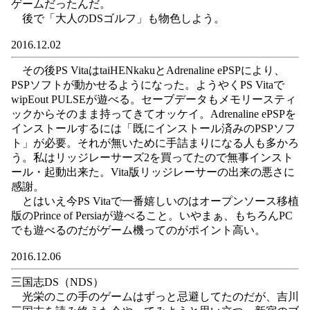
ゲームだったんだ。
後で「大人のDSゴルフ」も物色しよう。
2016.12.02
その後PS VitaはtaiHENkakuとAdrenaline ePSPにより、
PSPソフトが動かせるようになった。ようやくPS Vitaで
wipEout PULSEが遊べる。セーブデータもメモリースティ
ックからそのまま持ってきてオッケイ。Adrenaline ePSPを
インストールするには「既にインストール済みのPSPソフ
ト」が必要。それが無いために手詰まりになる人も多かろ
う。私はリッジレーサーズ2を買ってたので無事インスト
ール・起動出来た。Vita版リッジレーサーの出来の悪さに
感謝。
とはいえ今PS Vitaで一番嬉しいのはオープンソース移植
版のPrince of Persiaが遊べること。いやまぁ、もちろんPC
でも遊べるのだがゲーム機ってのがポイント高い。
2016.12.06
三国志DS（NDS）
光栄のこの手のゲームはずっと忌避してたのだが、吉川