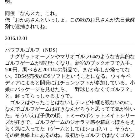
明。
同僚「なんスカ、これ」
俺「おかあさんといっしょ、この歌のお兄さんが先日覚醒
剤で逮捕されてね」
2016.12.01
パワフルゴルフ（NDS）
ナグザットオープンやマリオゴルフ64のような古典的な
ゴルフゲームが遊びたくなり、新宿のブックオフで入手。
500円。調べると2011年の製品で、まだ5年しか経ってな
い。3DS発売後のDSソフトということになる。ウィキペ
ディアによると開発にはチュンソフトが参加している。小
娘にパッケージを見せたら、「野球じゃなくてゴルフ？」
と、解ってらっしゃるようで。
ゴルフはやったことはないしテレビ中継も観ないのに、
なんでゴルフゲームは好きなんだろうと思ってて気が付い
た。そういえば子供の頃、トミーのポケットメイトシリー
ズが好きで、ゴルフゲームのジオラマ感や箱庭っぽさをえ
らく気に入ってた（ゲームとしてはショボい）。そうか、
その延長線上にあるのね。最初からゴルフではなくゴルフ