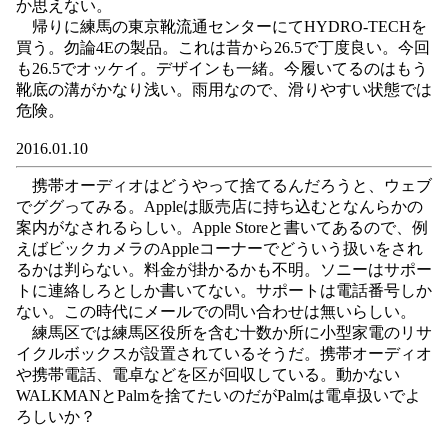
か思えない。
帰りに練馬の東京靴流通センターにてHYDRO-TECHを
買う。勿論4Eの製品。これは昔から26.5で丁度良い。今回
も26.5でオッケイ。デザインも一緒。今履いてるのはもう
靴底の溝がかなり浅い。雨用なので、滑りやすい状態では
危険。
2016.01.10
携帯オーディオはどうやって捨てるんだろうと、ウェブ
でググってみる。Appleは販売店に持ち込むとなんらかの
案内がなされるらしい。Apple Storeと書いてあるので、例
えばビックカメラのAppleコーナーでどういう扱いをされ
るかは判らない。料金が掛かるかも不明。ソニーはサポー
トに連絡しろとしか書いてない。サポートは電話番号しか
ない。この時代にメールでの問い合わせは無いらしい。
練馬区では練馬区役所を含む十数か所に小型家電のリサ
イクルボックスが設置されているそうだ。携帯オーディオ
や携帯電話、電卓などを区が回収している。動かない
WALKMANとPalmを捨てたいのだがPalmは電卓扱いでよ
ろしいか？