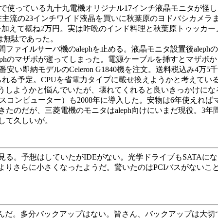
oで使っている九十九電機オリジナル17インチ液晶モニタが怪
在主流の23インチワイド液晶を買いに秋葉原のヨドバシカメラ
アダプタを加えて概ね2万円。実は昨晩のインド料理と秋葉原トゥッカ
は無駄であった。
ァイルサーバ機のalephを止める。液晶モニタ設置後alep
ephのマザボが逝ってしまった。電源ケーブルを挿すとマザボ
納モデルのCeleron G1840機を注文。送料税込み4万5千円程。W
を入れられる予定。CPUを省電力タイプに載せ換えようかと考えて
れ替えをどうしようかと悩んでいたが、壊れてくれると良いきっかけにな
ウスコンピューター）も2008年に導入した。安物は6年使えれ
たのだが、三菱電機のモニタはaleph向けにいまだ現役。3
して久しいが。
。予想はしていたがIDEがない。光学ドライブもSATAになっ
TXよりさらに小さくなったようだ。驚いたのはPCIバスがないこと。P
たもんだ。多分バックアップはない。皆さん、バックアップは大切