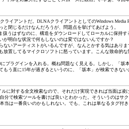
ライアントだ。DLNAクライアントとしてのWindows Media
っと閉じるだけなんだろうが、問題点を挙げてあげよう。
のまま扱うはずなのに、構造をダウンロードしてローカルに保持
違いが明白な状況で何もしないのは変ではないんですか？
らないアーティストがいるんですが、なんとかする気はありますか？
も放置してるマイクロソフトに怒っています。こんな致命的な
r2000にプラグインを入れる。概ね問題なく見える。しかし、
ってもう直に15年が過ぎるというのに、「坂本」が検索できな
ルに対する全文検索なので、それだけ実現できれば当面は凌げる。min
たので、自分で検索ツールを書けば良いとわかった。そういうのはサ
が本当は一番良いのかもしれない。でも、これは単なるタグ付