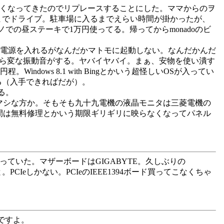
しくなってきたのでリプレースすることにした。ママからのヲ
までドライブ。駐車場に入るまでえらい時間が掛かったが、
ーノでの昼ステーキで1万円使ってる。帰ってからmonadoのビ
hの電源を入れるがなんだかマトモに起動しない。なんだかんだ
から変な振動音がする。ヤバイヤバイ。まぁ、安物を使い潰す
indows 8.1 with Bingとかいう超怪しいOSが入ってい
いる（入手できればだが）。
る。
ばマシな方か。そもそも九十九電機の液晶モニタは三菱電機の
年間は無料修理とかいう期限ギリギリに映らなくなってパネル
ていた。マザーボードはGIGABYTE。久しぶりの
CIeしかない。PCIeのIEEE1394ボード買ってこなくちゃ
ですよ。