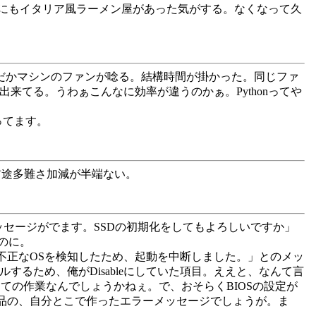
にもイタリア風ラーメン屋があった気がする。なくなって久
みた。なんだかマシンのファンが唸る。結構時間が掛かった。同じファ
も出来てる。うわぁこんなに効率が違うのかぁ。Pythonってや
ってます。
か前途多難さ加減が半端ない。
メッセージがでます。SSDの初期化をしてもよろしいですか」
のに。
不正なOSを検知したため、起動を中断しました。」とのメッ
ストールするため、俺がDisableにしていた項目。ええと、なんて言
ての作業なんでしょうかねぇ。で、おそらくBIOSの設定が
品の、自分とこで作ったエラーメッセージでしょうが。ま