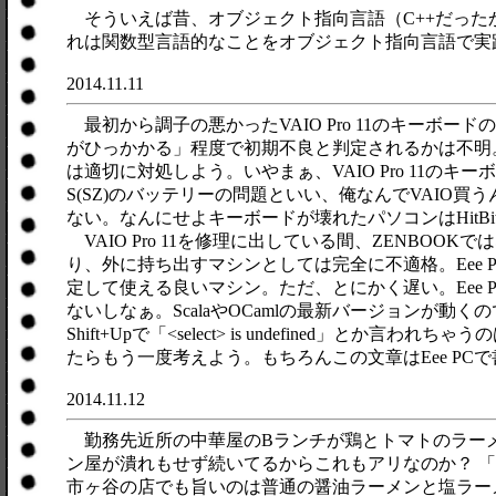
そういえば昔、オブジェクト指向言語（C++だったかJ
れは関数型言語的なことをオブジェクト指向言語で実
2014.11.11
最初から調子の悪かったVAIO Pro 11のキー
がひっかかる」程度で初期不良と判定されるかは不明。修
は適切に対処しよう。いやまぁ、VAIO Pro 11
S(SZ)のバッテリーの問題といい、俺なんでVAIO買
ない。なんにせよキーボードが壊れたパソコンはHitBi
VAIO Pro 11を修理に出している間、ZENBO
り、外に持ち出すマシンとしては完全に不適格。Eee
定して使える良いマシン。ただ、とにかく遅い。Eee PCの
ないしなぁ。ScalaやOCamlの最新バージョンが動くの
Shift+Upで「<select> is undefined」とか
たらもう一度考えよう。もちろんこの文章はEee PC
2014.11.12
勤務先近所の中華屋のBランチが鶏とトマトのラーメ
ン屋が潰れもせず続いてるからこれもアリなのか？ 
市ヶ谷の店でも旨いのは普通の醤油ラーメンと塩ラー