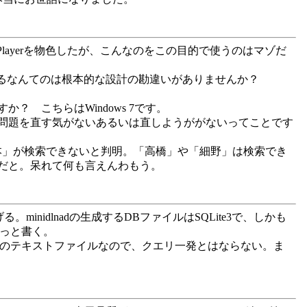
 Playerを物色したが、こんなのをこの目的で使うのはマゾだ
するなんてのは根本的な設計の勘違いがありませんか？
 こちらはWindows 7です。
問題を直す気がないあるいは直しようががないってことです
「坂本」が検索できないと判明。「高橋」や「細野」は検索でき
いだと。呆れて何も言えんわもう。
idlnadの生成するDBファイルはSQLite3で、しかも
クっと書く。
きのテキストファイルなので、クエリ一発とはならない。ま