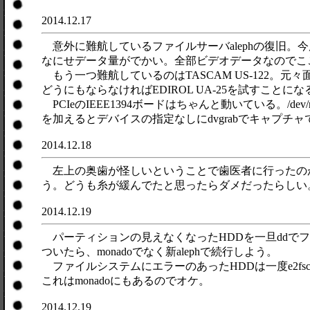
2014.12.17
意外に難航しているファイルサーバalephの復旧。今
なにせデータ量がでかい。全部ビデオデータなのでこ
もう一つ難航しているのはTASCAM US-122。元々面
どうにもならなければEDIROL UA-25を試すことに
PCIeのIEEE1394ボードはちゃんと動いている。/dev
を加えるとデバイスの指定なしにdvgrabでキャプ
2014.12.18
左上の奥歯が怪しいということで歯医者に行ったの
う。どうも糸が緩んでたと思ったらダメだったらしい
2014.12.19
パーティションの見えなくなったHDDを一旦ddでファ
ついたら、monadoでなく新alephで続行しよう。
ファイルシステムにエラーのあったHDDは一度e2fsc
これはmonadoにもあるのでオケ。
2014.12.19