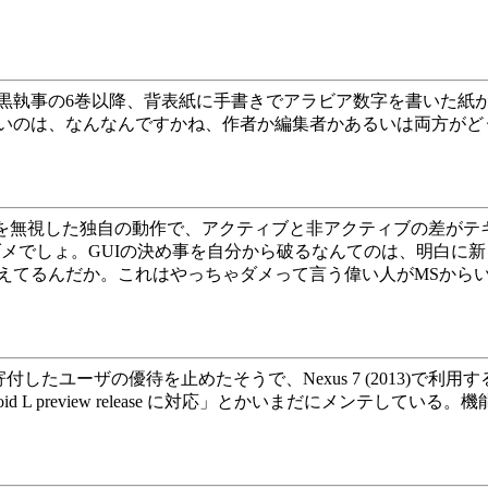
執事の6巻以降、背表紙に手書きでアラビア数字を書いた紙
いのは、なんなんですかね、作者か編集者かあるいは両方がど
システムの設定を無視した独自の動作で、アクティブと非アクティブの
ダメでしょ。GUIの決め事を自分から破るなんてのは、明白に
てるんだか。これはやっちゃダメって言う偉い人がMSからいな
torで寄付したユーザの優待を止めたそうで、Nexus 7 (2013)で利用す
droid L preview release に対応」とかいまだにメン