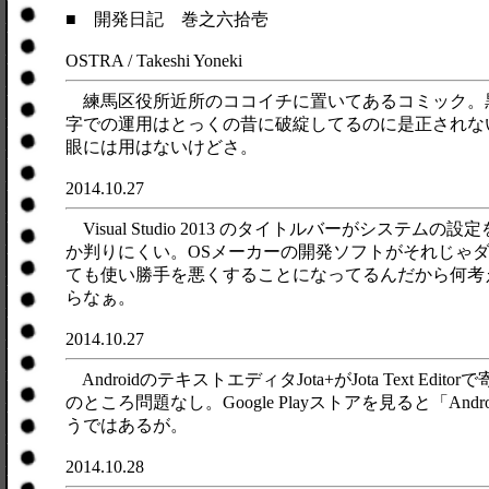
■ 開発日記 巻之六拾壱
OSTRA / Takeshi Yoneki
練馬区役所近所のココイチに置いてあるコミック。黒
字での運用はとっくの昔に破綻してるのに是正されな
眼には用はないけどさ。
2014.10.27
Visual Studio 2013 のタイトルバーが
か判りにくい。OSメーカーの開発ソフトがそれじゃ
ても使い勝手を悪くすることになってるんだから何考え
らなぁ。
2014.10.27
AndroidのテキストエディタJota+がJota Text Edi
のところ問題なし。Google Playストアを見ると「An
うではあるが。
2014.10.28