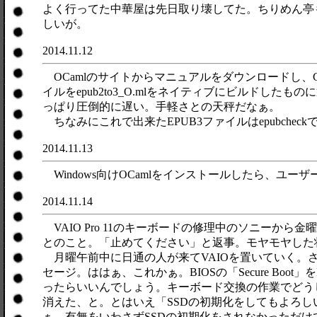
よく行ってた中華屋は先日取り壊してた。ちりめん亭
しいが。
2014.11.12
OCamlのサイトからマニュアルをダウンロードし、Cal
イルをepub2to3_O.mlをネイティブにビルドし
っぱり圧倒的に遅い。手軽さとの天秤だなぁ。
ちなみにこれで出来たEPUB3ファイルはepubche
2014.11.13
Windows向けOCamlをインストールしたら、ユ
2014.11.14
VAIO Pro 11のキーボードの修理中のソニーか
とのこと。「止めてください」と返事。モヤモヤした
月曜午前中に日通の人が来てVAIOを置いていく。さ
セージ。ははぁ、これかぁ。BIOSの「Secure Boot
ったらいいんでしょう。キーボード交換の作業でどうし
消えた、と。とはいえ「SSDの初期化をしてもよろ
ぁ、有無をいわさずSSDの初期化をされなかっただ