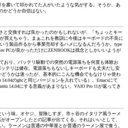
な文章を書いて叩かれてた人がいたような気がする。そうか、あ
のかどうか自信はない。
さっさと交換すれば良かったのかもしれないが、「ちょっとキー
k機が買えちゃう。まぁこれを教訓に今後はキーボードの不良に
ういう製品作るから事業売却するハメになるんだろうか。type
ee PCが良かっただけにZENBOOKは残念としかいいようが
がヘタっており、バッテリ駆動での突然の電源落ちを何度も体験お
だバッテリは健在。電源落ちもないしキーボードも丈夫だし安
.04にするかどうかは迷ったが、基本的にこんな機会でもなけりゃ使わ
14.04のghcと同じバージョンを入れている）。Emacsにて
untu 14.04にする意義があまりない。VAIO Pro 11が返ってき
という味。オヤジ、冒険しすぎ。市ヶ谷のイタリア風ラーメ
店がオープンしたとの記事が出てくる。それはいいとして、
い。ラーメンは普通の中華屋とか普通のラーメン屋で食う。