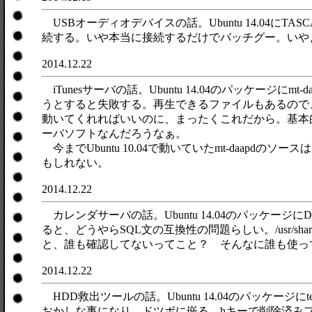
USBオーディオデバイスの話。Ubuntu 14.04にT
続する。いや本当に接続するだけでバッチグー。いやぁ
2014.12.22
iTunesサーバの話。Ubuntu 14.04のパッケージにm
うとすると失敗する。再生できるファイルもあるので、f
動いてくれればいいのに、まったくこれだから。基本的に不安
ーバソフトなんだろうなぁ。
今までUbuntu 10.04で動いていたmt-daapd
もしれない。
2014.12.22
カレンダサーバの話。Ubuntu 14.04のパッケージにDAViCa
ると、どうやらSQL文の互換性の問題らしい。/usr/share/d
と、誰も確認してないってこと？ そんなに誰も使っ
2014.12.22
HDD救出ツールの話。Ubuntu 14.04のパッケ
おかしな事になり、ドツボに嵌る。hキーで削除済み