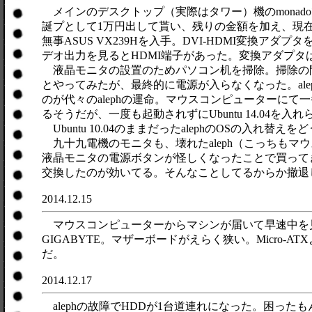
メインのデスクトップ（実際はタワー）機のmonad
誕プとして1万円出して貰い、残りの金額を加え、現
無事ASUS VX239Hを入手。DVI-HDMI変換
デオ出力を見るとHDMI端子があった。変換アダプタ
液晶モニタの設置のためパソコン机を掃除。掃除の間フ
とやってみたが、最終的に電源が入らなくなった。al
のが代々のalephの運命。マウスコンピューターにて一番安い即
るそうだが、一度も起動されずにUbuntu 14.04
Ubuntu 10.04のままだったalephのOSの入
九十九電機のモニタも、壊れたaleph（こっちもマ
液晶モニタの電源ボタンが怪しくなったことで買ってき
交換したのが効いてる。そんなことしてるからか撤退
2014.12.15
マウスコンピューターからマシンが届いて早速中を見る
GIGABYTE。マザーボードがえらく狭い。Micro-A
だ。
2014.12.17
alephの故障でHDDが1台道連れになった。困っ