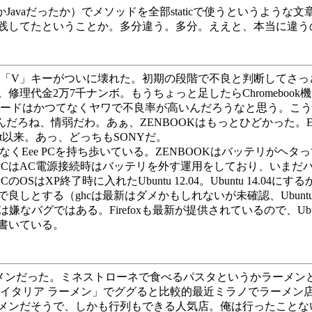
avaだったか）でメソッドを全部staticで使うというよう
践してたということか。多分違う。多分。ええと、本当に違う
ボードの「V」キーがついに壊れた。初期の段階で不良と判断して
理代金2万7千ナンボ。もうちょっと足したらChromeboo
のキーボードはかつてなくヤワで不良率が高いんだろうなと思う。こ
うんだろね、情弱だわ。あぁ、ZENBOOKはもっとひどかった。E
t以来。あっ、どっちもSONYだ。
OKではなくEee PCを持ち歩いている。ZENBOOKはバッテリ
 PCはAC電源接続時はバッテリを外す運用をしており、いま
OSはXP終了時に入れたUbuntu 12.04。Ubuntu 14
で良しとする（ghcは最新はダメかもしれないが未確認、Ubuntu 
言われちゃうのは嫌なバグではある。Firefoxも最新が提供されているので、Ub
で書いている。
ンだった。ミネストローネで食べるパスタというかラーメン
「イタリア ラーメン」でググると比較的最近ミラノでラーメン
メンだそうで、しかも行列もできる人気店。俺は行ったことな