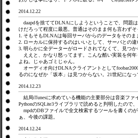
2014.12.22
daapdを捨ててDLNAにしようということで、問題はク
けだろって程度に最悪。普通はそのまま何も言わずそ
1. そもそもDLNAは毎回サーバからのデータをそ
2. ローカルに保持するのはいいとして、サーバとの
3. 明らかに全データーがロードされてなくて、見つか
ええと、かなり怒ってます。こんな酷い実装を何年
よね。じゃあゴミじゃん。
オーディオ向けDLNAクライアントとしてfooba
るのになぜか「坂本」は見つからない。21世紀にな
2014.12.23
結局iTunesに求めている機能の主要部分は音楽ファイ
PythonのSQLite3ライブラリで読めると判明し
mpdのDBファイルで全文検索するツールを書くの
ぁ、今後の課題。
2014.12.24