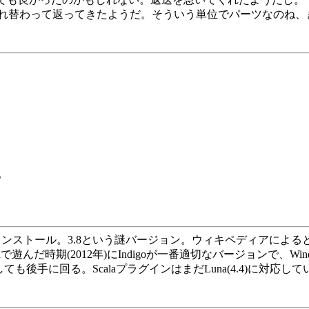
って返ってきたようだ。そういう単位でパーツなのね、きっと。In
。
pseをインストール。3.8という謎バージョン。ウィキペディアによると
で遊んだ時期(2012年)にIndigoが一番適切なバージョンで、
しても後手に回る。ScalaプラグインはまだLuna(4.4)に対応