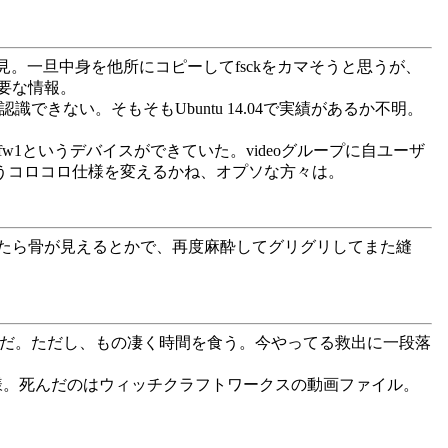
見。一旦中身を他所にコピーしてfsckをカマそうと思うが、
要な情報。
識できない。そもそもUbuntu 14.04で実績があるか不明。
dev/fw1というデバイスができていた。videoグループに自ユーザ
こうコロコロ仕様を変えるかね、オプソな方々は。
たら骨が見えるとかで、再度麻酔してグリグリしてまた縫
ようだ。ただし、もの凄く時間を食う。今やってる救出に一段落
った模様。死んだのはウィッチクラフトワークスの動画ファイル。