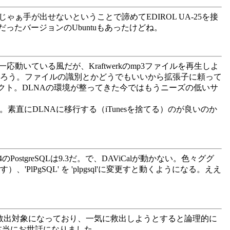
クじゃぁ手が出せないということで諦めてEDIROL UA-25を接
たバージョンのUbuntuもあったけどね。
ール。一応動いている風だが、Kraftwerkのmp3ファイルを再生しよ
るんだろう。ファイルの識別とかどうでもいいから拡張子に頼って
ロジェクト。DLNAの環境が整ってきた今ではもうニーズの低いサ
そう。素直にDLNAに移行する（iTunesを捨てる）のが良いのか
.04のPostgreSQLは9.3だ。で、DAViCalが動かない。色々ググ
す）、'PlPgSQL' を 'plpgsql'に変更すと動くようになる。ええ
ァイルも救出対象になっており、一気に救出しようとすると論理的に
本当にお世話になりました。