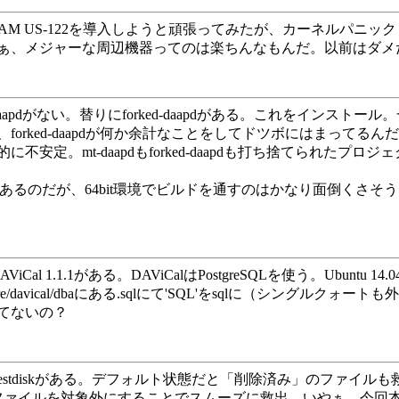
ASCAM US-122を導入しようと頑張ってみたが、カーネルパニッ
、メジャーな周辺機器ってのは楽ちんなもんだ。以前はダメだっ
t-daapdがない。替りにforked-daapdがある。これをインスト
orked-daapdが何か余計なことをしてドツボにはまって
定。mt-daapdもforked-daapdも打ち捨てられたプ
のソースはあるのだが、64bit環境でビルドを通すのはかなり面倒くさ
l 1.1.1がある。DAViCalはPostgreSQLを使う。Ubuntu 14
avical/dbaにある.sqlにて'SQL'をsqlに（シングルクォートも外
てないの？
ージにtestdiskがある。デフォルト状態だと「削除済み」のフ
ファイルを対象外にすることでスムーズに救出。いやぁ、今回