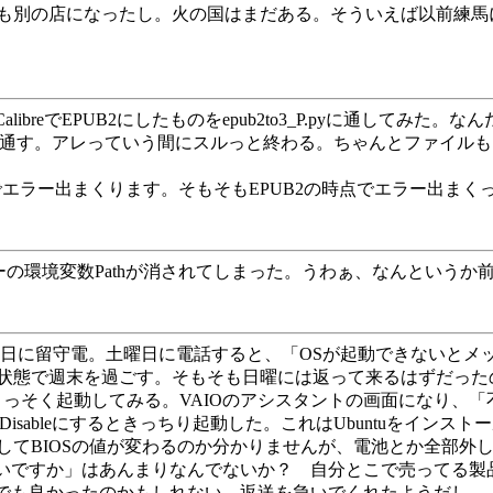
も別の店になったし。火の国はまだある。そういえば以前練馬
ibreでEPUB2にしたものをepub2to3_P.pyに通して
たものに通す。アレっていう間にスルっと終わる。ちゃんとファイル
ckでエラー出まくります。そもそもEPUB2の時点でエラー出まく
ーザーの環境変数Pathが消されてしまった。うわぁ、なんという
ら金曜日に留守電。土曜日に電話すると、「OSが起動できないと
状態で週末を過ごす。そもそも日曜には返って来るはずだった
っそく起動してみる。VAIOのアシスタントの画面になり、「
」をDisableにするときっちり起動した。これはUbuntuをイン
てBIOSの値が変わるのか分かりませんが、電池とか全部外し
しいですか」はあんまりなんでないか？ 自分とこで売ってる製
けでも良かったのかもしれない。返送を急いでくれたようだし。