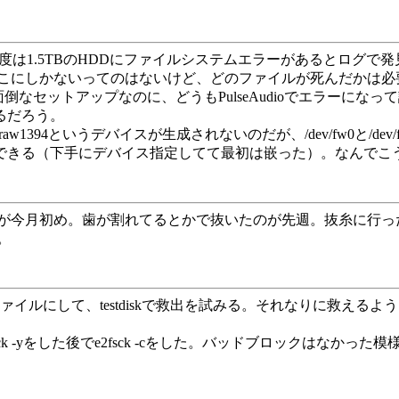
度は1.5TBのHDDにファイルシステムエラーがあるとログで発
こにしかないってのはないけど、どのファイルが死んだかは必
倒なセットアップなのに、どうもPulseAudioでエラーになって認
なるだろう。
/raw1394というデバイスが生成されないのだが、/dev/fw0と/
チャできる（下手にデバイス指定してて最初は嵌った）。なんで
が今月初め。歯が割れてるとかで抜いたのが先週。抜糸に行っ
。
イルにして、testdiskで救出を試みる。それなりに救える
k -yをした後でe2fsck -cをした。バッドブロックはなか