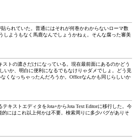
が貼られていた。普通にはそれが何巻かわからないローマ数
うしようもなく馬鹿なんでしょうかねぇ。そんな腐った審美
差がテキストの濃さだけになっている。現在最前面にあるのかどう
新しいか、明白に便利になるでもなけりゃダメでしょ。どう見
くなっちゃったんだろうか。Officeなんかも同じらしいか
るテキストエディタをJota+からJota Text Editorに移行した。今
テしている。機能的にはこれ以上何かは不要。検索周りに多少バグがありそ