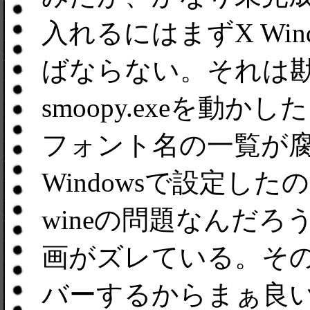
入れるにはまずX Wind
ばならない。それは勘
smoopy.exeを動
フォント名の一覧が
Windowsで設定し
wineの問題なんだ
画がズレている。そのズレ
バーするからまぁ良